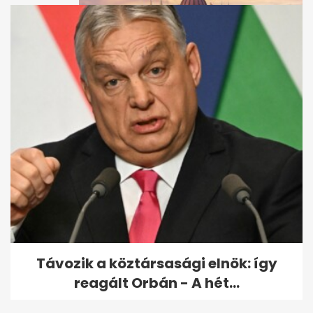
Blokád alá akarják vonni a
Parlamentet - A hét
legfontosabb...
Távozik a köztársasági elnök: így
reagált Orbán - A hét...