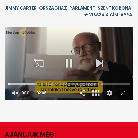
JIMMY CARTER
ORSZÁGHÁZ
PARLAMENT
SZENT KORONA
VISSZA A CÍMLAPRA
00:02
02:06
0
seconds
of
2
minutes,
6
seconds
AJÁNLJUK MÉG: