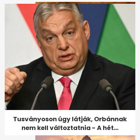
Mikor lesz új miniszterelnök
Magyarországon? Lépésről...
Tusványoson úgy látják, Orbánnak
nem kell változtatnia - A hét...