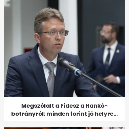
Megszólalt a Fidesz a Hankó-
botrányról: minden forint jó helyre...