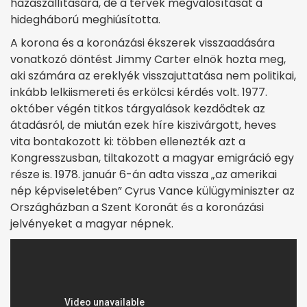
hazaszállítására, de a tervek megvalósítását a
hidegháború meghiúsította.
A korona és a koronázási ékszerek visszaadására
vonatkozó döntést Jimmy Carter elnök hozta meg,
aki számára az ereklyék visszajuttatása nem politikai,
inkább lelkiismereti és erkölcsi kérdés volt. 1977.
október végén titkos tárgyalások kezdődtek az
átadásról, de miután ezek híre kiszivárgott, heves
vita bontakozott ki: többen ellenezték azt a
Kongresszusban, tiltakozott a magyar emigráció egy
része is. 1978. január 6-án adta vissza „az amerikai
nép képviseletében” Cyrus Vance külügyminiszter az
Országházban a Szent Koronát és a koronázási
jelvényeket a magyar népnek.