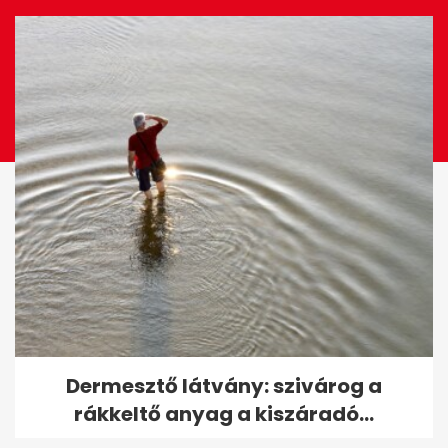
EZ IS ÉRDEKELHET
A Kossuth tér víztükrén át
Dermesztő látvány: szivárog a
rohantak az emberek a Tisza...
rákkeltő anyag a kiszáradó...