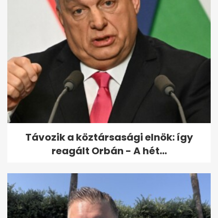
Távozik a köztársasági elnök: így
reagált Orbán - A hét...