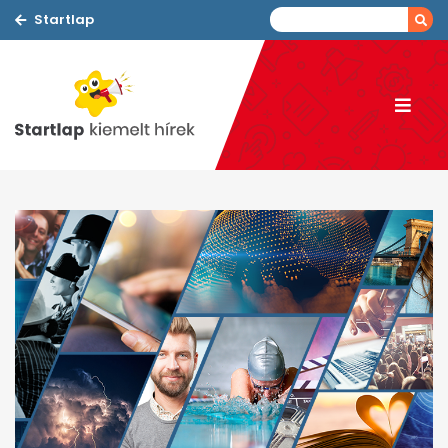
Startlap