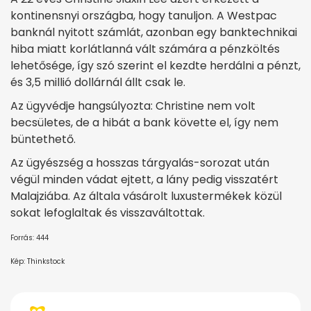
kontinensnyi országba, hogy tanuljon. A Westpac
banknál nyitott számlát, azonban egy banktechnikai
hiba miatt korlátlanná vált számára a pénzköltés
lehetősége, így szó szerint el kezdte herdálni a pénzt,
és 3,5 millió dollárnál állt csak le.
Az ügyvédje hangsúlyozta: Christine nem volt
becsületes, de a hibát a bank követte el, így nem
büntethető.
Az ügyészség a hosszas tárgyalás-sorozat után
végül minden vádat ejtett, a lány pedig visszatért
Malajziába. Az általa vásárolt luxustermékek közül
sokat lefoglaltak és visszaváltottak.
Forrás: 444
Kép: Thinkstock