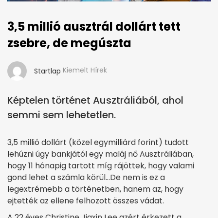
3,5 millió ausztrál dollárt tett
zsebre, de megúszta
Kiemelt Hírek
Startlap
Képtelen történet Ausztráliából, ahol
semmi sem lehetetlen.
3,5 millió dollárt (közel egymilliárd forint) tudott
lehúzni úgy bankjától egy maláj nő Ausztráliában,
hogy 11 hónapig tartott míg rájöttek, hogy valami
gond lehet a számla körül…De nem is ez a
legextrémebb a történetben, hanem az, hogy
ejtették az ellene felhozott összes vádat.
A 22 éves Christine Jiaxin Lee azért érkezett a