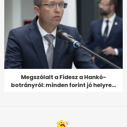
Megszólalt a Fidesz a Hankó-
botrányról: minden forint jó helyre...