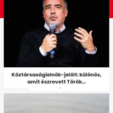
Budapest erős a plasztikai
Köztársaságielnök-jelölt: különös,
turizmusban: 30–70%
amit észrevett Török...
árkülönbség...