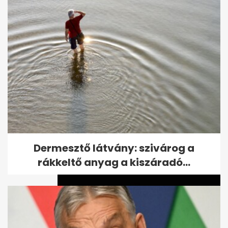
55 éves lett Csőre Gábor: a
szinkronszínész hangját
mindenki...
Dermesztő látvány: szivárog a
rákkeltő anyag a kiszáradó...