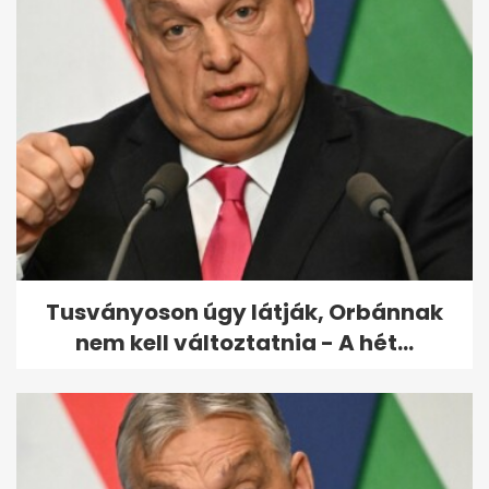
Köztársaságielnök-jelölt:
különös, amit észrevett
Török...
Tusványoson úgy látják, Orbánnak
nem kell változtatnia - A hét...