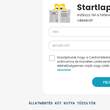
Iratkozz fel a hírl
cikkekről!
Hozzájárulok, hogy a Central Médiacs
számomra, és közvetlen üzletszerz
elérhetőségeimen saját vagy üzleti 
részletei
ÁLLATMENTÉS
KÚT
KUTYA
TŰZOLTÓK