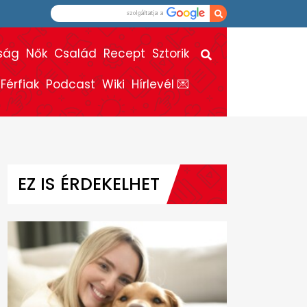
ság
Nők
Család
Recept
Sztorik
Férfiak
Podcast
Wiki
Hírlevél 💌
EZ IS ÉRDEKELHET