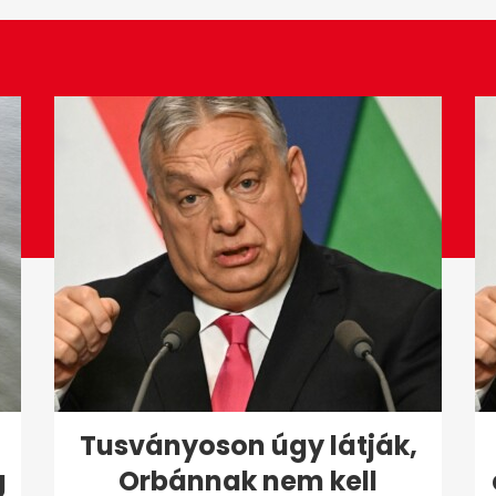
Tusványoson úgy látják,
g
Orbánnak nem kell