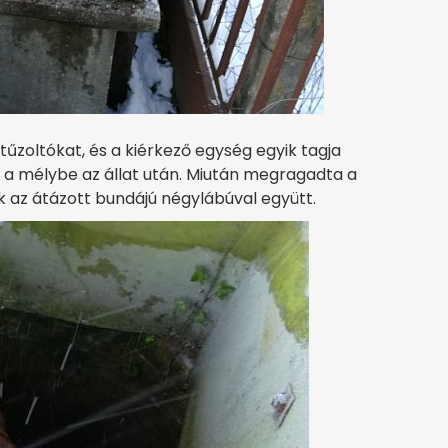
tűzoltókat, és a kiérkező egység egyik tagja
t a mélybe az állat után. Miután megragadta a
ák az átázott bundájú négylábúval együtt.