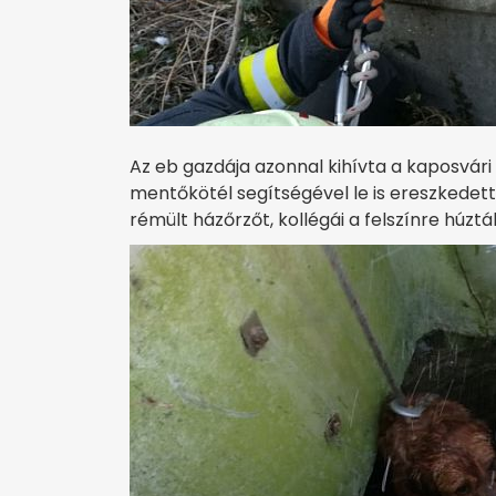
Az eb gazdája azonnal kihívta a kaposvári 
mentőkötél segítségével le is ereszkedet
rémült házőrzőt, kollégái a felszínre húzt