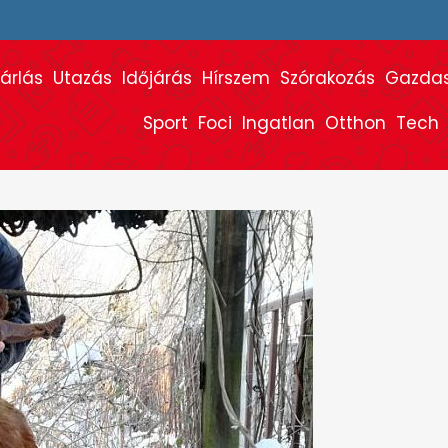
árlás
Utazás
Időjárás
Hírszem
Szórakozás
Gazda
Sport
Foci
Ingatlan
Otthon
Tech