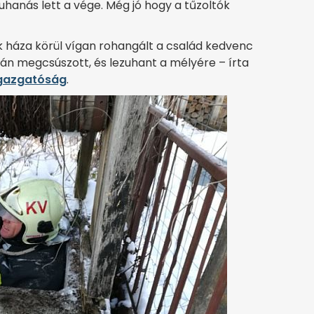
zuhanás lett a vége. Még jó hogy a tűzoltók
k háza körül vígan rohangált a család kedvenc
áján megcsúszott, és lezuhant a mélyére – írta
Igazgatóság
.