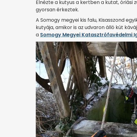
Elnézte a kutyus a kertben a kutat, óriási 
gyorsan érkeztek.
A Somogy megyei kis falu, Kisasszond egyi
kutyája, amikor is az udvaron álló kút káv
a
Somogy Megyei Katasztrófavédelmi 