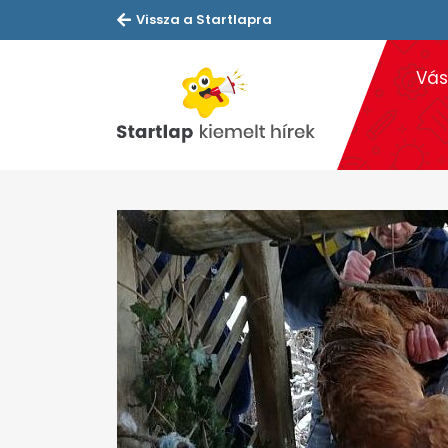
Vissza a Startlapra
Vás