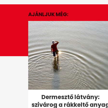
of
1
minute,
AJÁNLJUK MÉG:
58
seconds
Volume
0%
Dermesztő látvány:
szivárog a rákkeltő anya