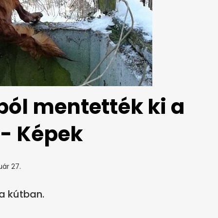
ból mentették ki a
 - Képek
uár 27.
a kútban.