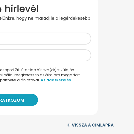
evelünkre, hogy ne maradj le a legérdekesebb
oport Zrt. Startlap hírlevel(ek)et küldjön
ési céllal megkeressen az általam megadott
partnerei ajánlatával.
Az adatkezelés
VISSZA A CÍMLAPRA