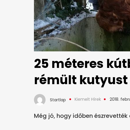
25 méteres kút
rémült kutyust
Kiemelt Hírek
2018. febr
Startlap
Még jó, hogy időben észrevették 