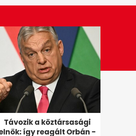
Távozik a köztársasági
elnök: így reagált Orbán -