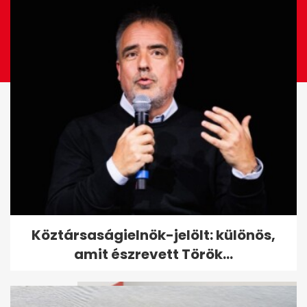
Fizetési felszólítást kapott a
Köztársaságielnök-jelölt: különös,
magyar kormány az Európai...
amit észrevett Török...