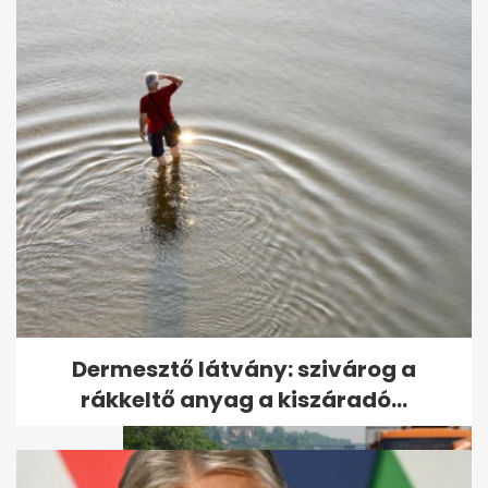
Bayer Zsolt újabb bírságot
kapott
Dermesztő látvány: szivárog a
rákkeltő anyag a kiszáradó...