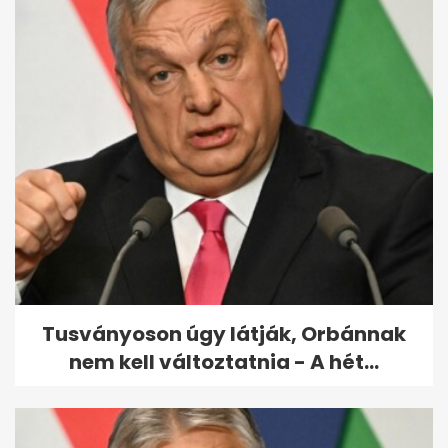
52 ezres csekket is kaphat a
rendőröktől az autós, aki...
Tusványoson úgy látják, Orbánnak
nem kell változtatnia - A hét...