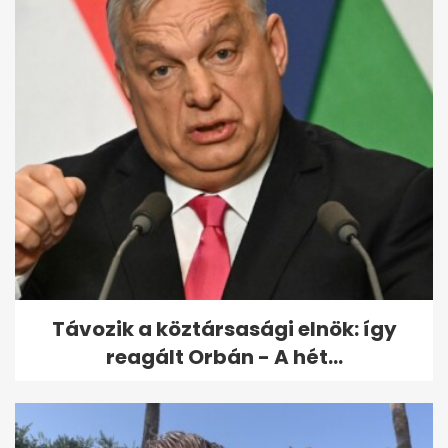
Távozik a köztársasági elnök: így
reagált Orbán - A hét...