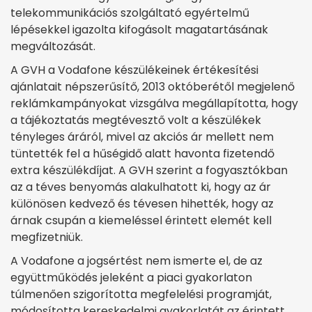
telekommunikációs szolgáltató egyértelmű
lépésekkel igazolta kifogásolt magatartásának
megváltozását.
A GVH a Vodafone készülékeinek értékesítési
ajánlatait népszerűsítő, 2013 októberétől megjelenő
reklámkampányokat vizsgálva megállapította, hogy
a tájékoztatás megtévesztő volt a készülékek
tényleges áráról, mivel az akciós ár mellett nem
tüntették fel a hűségidő alatt havonta fizetendő
extra készülékdíjat. A GVH szerint a fogyasztókban
az a téves benyomás alakulhatott ki, hogy az ár
különösen kedvező és tévesen hihették, hogy az
árnak csupán a kiemeléssel érintett elemét kell
megfizetniük.
A Vodafone a jogsértést nem ismerte el, de az
együttműködés jeleként a piaci gyakorlaton
túlmenően szigorította megfelelési programját,
módosította kereskedelmi gyakorlatát az érintett