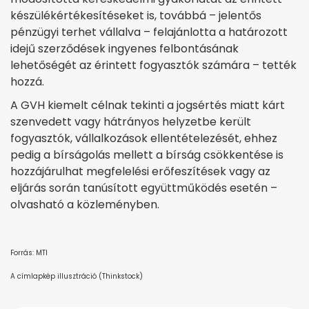
készülékértékesítéseket is, továbbá – jelentős
pénzügyi terhet vállalva – felajánlotta a határozott
idejű szerződések ingyenes felbontásának
lehetőségét az érintett fogyasztók számára – tették
hozzá.
A GVH kiemelt célnak tekinti a jogsértés miatt kárt
szenvedett vagy hátrányos helyzetbe került
fogyasztók, vállalkozások ellentételezését, ehhez
pedig a bírságolás mellett a bírság csökkentése is
hozzájárulhat megfelelési erőfeszítések vagy az
eljárás során tanúsított együttműködés esetén –
olvasható a közleményben.
Forrás: MTI
A címlapkép illusztráció (Thinkstock)