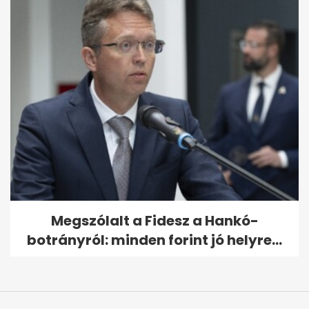
Megszólalt a Fidesz a Hankó-
botrányról: minden forint jó helyre...