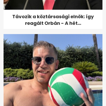
Távozik a köztársasági elnök: így
reagált Orbán - A hét...