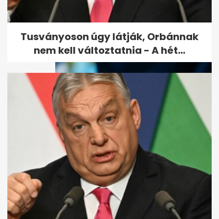
Átmeneti enyhülés után
vasárnaptól ismét erősödik a
hőség
Tusványoson úgy látják, Orbánnak
nem kell változtatnia - A hét...
Mikor nem vonják le a bérből a
jegyzéken szereplő adót és...