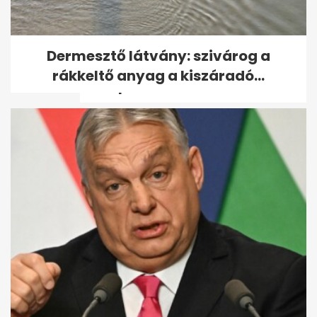
Ross Godfrey elárulta, mit
Dermesztő látvány: szivárog a
jelent neki a Sziget és
rákkeltő anyag a kiszáradó...
Budapest