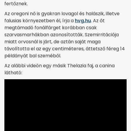
fertőznek.
Az oregoni nő is gyakran lovagol és halászik, illetve
falusias környezetben él, írja a
hvg.hu
. Az őt
megtámadó fonálfárget korábban csak
szarvasmarhákban azonosították. Szemirritációja
miatt orvosnál is járt, de aztán saját maga
távolította el az egy centiméteres, áttetsző féreg 14
példányát bal szeméből.
Az alábbi videón egy másik Thelazia faj, a canina
látható: