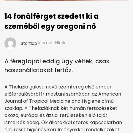
14 fonálférget szedett ki a
szeméből egy oregoni nő
Kiemelt Hírek
Startlap
A féregfajról eddig úgy vélték, csak
haszonállatokat fertőz.
A Thelazia gulosa nevű szemféreg első emberi
előfordulásáról ír mostani számában az American
Journal of Tropical Medicine and Hygiene című
szaklap. A Thelaziáknak két humán fertőzéseket
okozó, európai és ázsiai területeken élő faját
ismerték eddig. Ők állatokkal szoros kapcsolatban
élő, rossz higiénés körülményekkel rendelkezőket