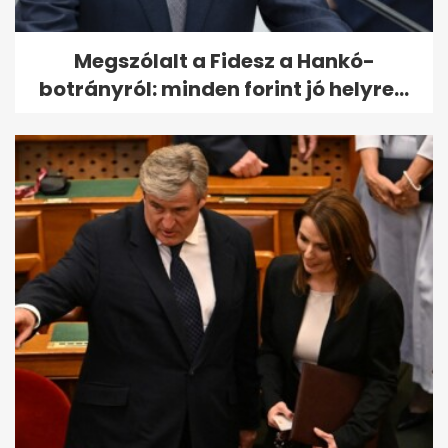
Megszólalt a Fidesz a Hankó-
botrányról: minden forint jó helyre...