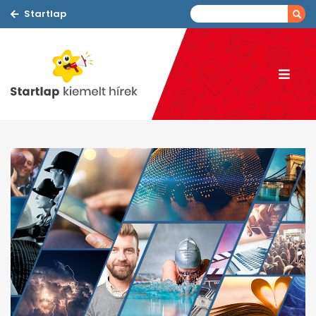
Startlap