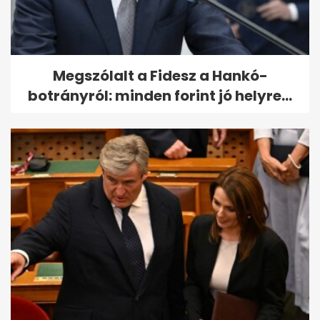
Megszólalt a Fidesz a Hankó-
botrányról: minden forint jó helyre...