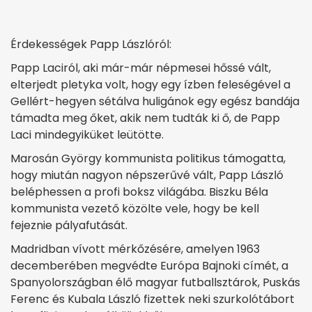
Érdekességek Papp Lászlóról:
Papp Laciról, aki már-már népmesei hőssé vált,
elterjedt pletyka volt, hogy egy ízben feleségével a
Gellért-hegyen sétálva huligánok egy egész bandája
támadta meg őket, akik nem tudták ki ő, de Papp
Laci mindegyiküket leütötte.
Marosán György kommunista politikus támogatta,
hogy miután nagyon népszerűvé vált, Papp László
beléphessen a profi boksz világába. Biszku Béla
kommunista vezető közölte vele, hogy be kell
fejeznie pályafutását.
Madridban vívott mérkőzésére, amelyen 1963
decemberében megvédte Európa Bajnoki címét, a
Spanyolországban élő magyar futballsztárok, Puskás
Ferenc és Kubala László fizettek neki szurkolótábort