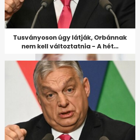
10 hétköznapi technológia,
amely katonai fejlesztésként
indult
Tusványoson úgy látják, Orbánnak
nem kell változtatnia - A hét...