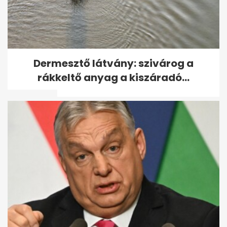
8 friss film, amit könnyű
Dermesztő látvány: szivárog a
kihagyni, pedig nagyon rá
rákkeltő anyag a kiszáradó...
lehet kattanni