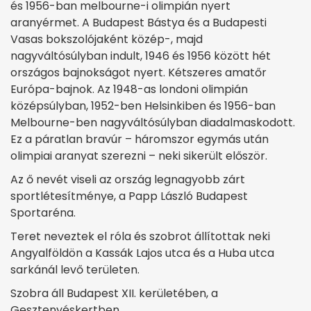
és 1956-ban melbourne-i olimpián nyert
aranyérmet. A Budapest Bástya és a Budapesti
Vasas bokszolójaként közép-, majd
nagyváltósúlyban indult, 1946 és 1956 között hét
országos bajnokságot nyert. Kétszeres amatőr
Európa-bajnok. Az 1948-as londoni olimpián
középsúlyban, 1952-ben Helsinkiben és 1956-ban
Melbourne-ben nagyváltósúlyban diadalmaskodott.
Ez a páratlan bravúr – háromszor egymás után
olimpiai aranyat szerezni – neki sikerült először.
Az ő nevét viseli az ország legnagyobb zárt
sportlétesítménye, a Papp László Budapest
Sportaréna.
Teret neveztek el róla és szobrot állítottak neki
Angyalföldön a Kassák Lajos utca és a Huba utca
sarkánál levő területen.
Szobra áll Budapest XII. kerületében, a
Gesztenyéskertben.