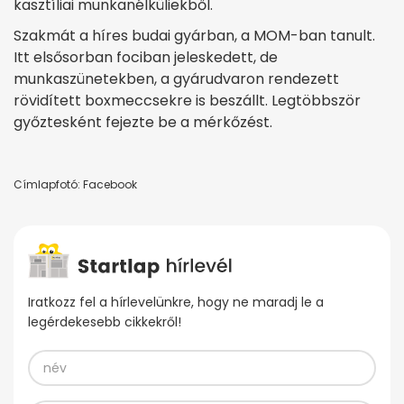
kasztíliai munkanélküliekből.
Szakmát a híres budai gyárban, a MOM-ban tanult.
Itt elsősorban fociban jeleskedett, de
munkaszünetekben, a gyárudvaron rendezett
rövidített boxmeccsekre is beszállt. Legtöbbször
győztesként fejezte be a mérkőzést.
Címlapfotó: Facebook
Iratkozz fel a hírlevelünkre, hogy ne maradj le a
legérdekesebb cikkekről!