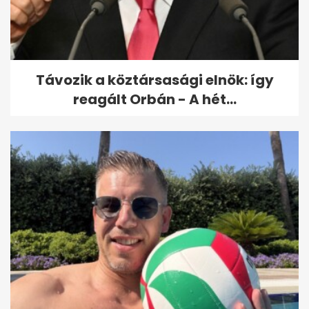
Anyám 5 hétig a húgom
gyerekeire vigyáz, az
enyémekre alig pár...
Távozik a köztársasági elnök: így
reagált Orbán - A hét...