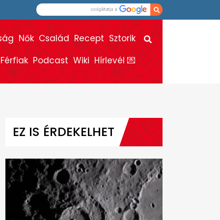
ság
Nők
Család
Recept
Sztorik
Férfiak
Podcast
Wiki
Hírlevél 💌
EZ IS ÉRDEKELHET