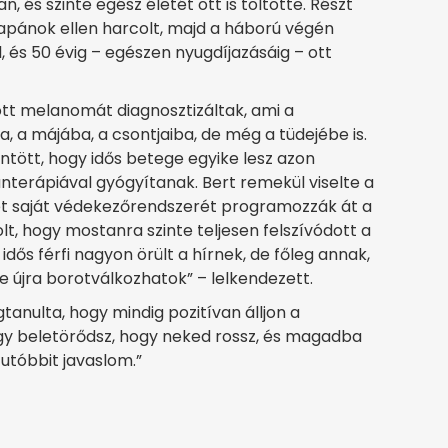
n, és szinte egész életét ott is töltötte. Részt
 japánok ellen harcolt, majd a háború végén
, és 50 évig – egészen nyugdíjazásáig – ott
tt melanomát diagnosztizáltak, ami a
 a májába, a csontjaiba, de még a tüdejébe is.
ntött, hogy idős betege egyike lesz azon
nterápiával gyógyítanak. Bert remekül viselte a
et saját védekezőrendszerét programozzák át a
olt, hogy mostanra szinte teljesen felszívódott a
idős férfi nagyon örült a hírnek, de főleg annak,
 újra borotválkozhatok” – lelkendezett.
tanulta, hogy mindig pozitívan álljon a
gy beletörődsz, hogy neked rossz, és magadba
 utóbbit javaslom.”