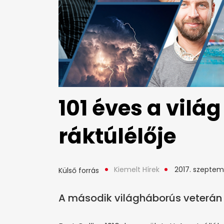
101 éves a vilá
ráktúlélője
Kiemelt Hírek
2017. szeptem
Külső forrás
A második világháborús veterán 