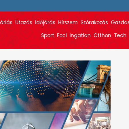
árlás
Utazás
Időjárás
Hírszem
Szórakozás
Gazda
Sport
Foci
Ingatlan
Otthon
Tech