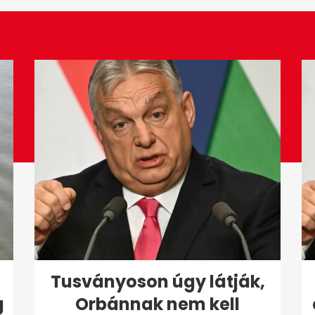
Tusványoson úgy látják,
g
Orbánnak nem kell