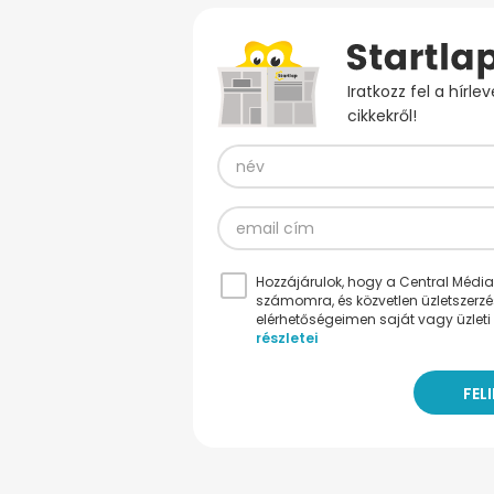
Iratkozz fel a hírl
cikkekről!
Hozzájárulok, hogy a Central Médiacs
számomra, és közvetlen üzletszerz
elérhetőségeimen saját vagy üzleti 
részletei