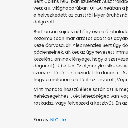
Bert Collins 1916-ban született Ausztráliába
vett a II. világháborúban: Új-Guineában a
elhelyezkedett az ausztrál Myer áruháznál
dolgozott.
Bert arcán sajnos néhány éve előrehalado
közelmúltban már áttétet adott az agyába,
Kezelőorvosa, dr. Alex Menzies Bert úgy dö
pácienseinek, akiket az úgynevezett immu
kezelést, aminek lényege, hogy a szervez
daganat(ok) ellen. Ez olyannyira sikeres v
szervezetéből a rosszindulatú daganat. Az 
hogy a melanoma eltűnt az arcáról. „Végre
Mint mondta hosszú élete során azt is meg
nehézségekhez. „Két lehetőséged van: va
roskadsz, vagy felveszed a kesztyűt. Én az
Forrás:
NLCafé