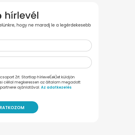
evelünkre, hogy ne maradj le a legérdekesebb
oport Zrt. Startlap hírlevel(ek)et küldjön
ési céllal megkeressen az általam megadott
partnerei ajánlatával.
Az adatkezelés