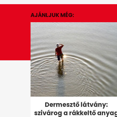
of
1
minute,
AJÁNLJUK MÉG:
39
seconds
Volume
0%
Dermesztő látvány:
szivárog a rákkeltő anya