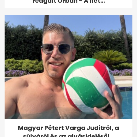
reagált Orbán - A hét...
Magyar Pétert Varga Juditról, a
súlyáról és az alvásidejéről...