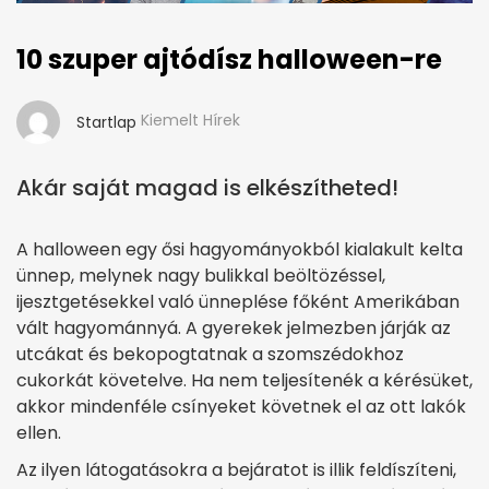
10 szuper ajtódísz halloween-re
Kiemelt Hírek
Startlap
Akár saját magad is elkészítheted!
A halloween egy ősi hagyományokból kialakult kelta
ünnep, melynek nagy bulikkal beöltözéssel,
ijesztgetésekkel való ünneplése főként Amerikában
vált hagyománnyá. A gyerekek jelmezben járják az
utcákat és bekopogtatnak a szomszédokhoz
cukorkát követelve. Ha nem teljesítenék a kérésüket,
akkor mindenféle csínyeket követnek el az ott lakók
ellen.
Az ilyen látogatásokra a bejáratot is illik feldíszíteni,