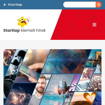
Startlap