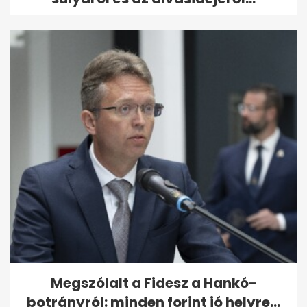
Megszólalt a Fidesz a Hankó-
botrányról: minden forint jó helyre...