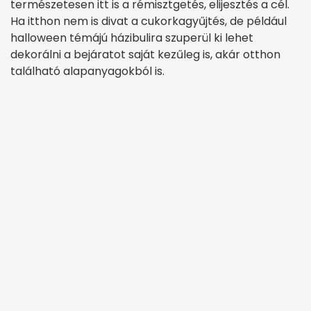
természetesen itt is a rémisztgetés, elijesztés a cél.
Ha itthon nem is divat a cukorkagyűjtés, de például
halloween témájú házibulira szuperül ki lehet
dekorálni a bejáratot saját kezűleg is, akár otthon
található alapanyagokból is.