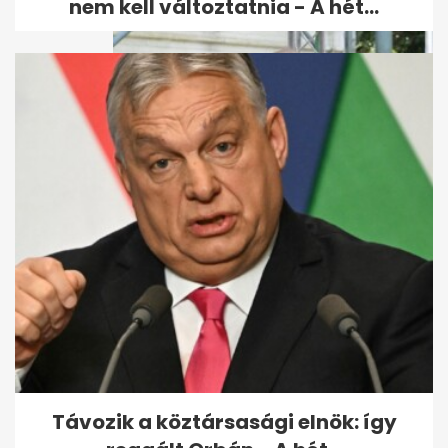
nem kell változtatnia - A hét...
Kurultáj: 200 millió forinttal
támogatta az Orbán-
kormány a...
Távozik a köztársasági elnök: így