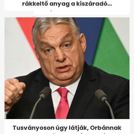
rákkeltő anyag a kiszáradó...
melegcsúcsok dőltek...
Taraba: több dunai víz
vízhiányt okozna
Szlovákiában
Tusványoson úgy látják, Orbánnak