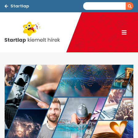
Startlap