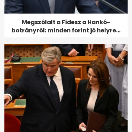
Megszólalt a Fidesz a Hankó-
botrányról: minden forint jó helyre...