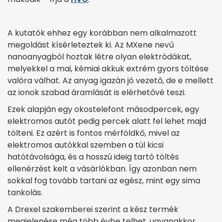
A kutatók ehhez egy korábban nem alkalmazott
megoldást kísérleteztek ki. Az MXene nevű
nanoanyagból hoztak létre olyan elektródákat,
melyekkel a mai, kémiai akkuk extrém gyors töltése
valóra válhat. Az anyag igazán jó vezető, de e mellett
az ionok szabad áramlását is elérhetővé teszi.
Ezek alapján egy okostelefont másodpercek, egy
elektromos autót pedig percek alatt fel lehet majd
tölteni. Ez azért is fontos mérföldkő, mivel az
elektromos autókkal szemben a túl kicsi
hatótávolsága, és a hosszú ideig tartó töltés
ellenérzést kelt a vásárlókban. Így azonban nem
sokkal fog tovább tartani az egész, mint egy sima
tankolás.
A Drexel szakemberei szerint a kész termék
megjelenése még több évbe telhet, ugyanakkor