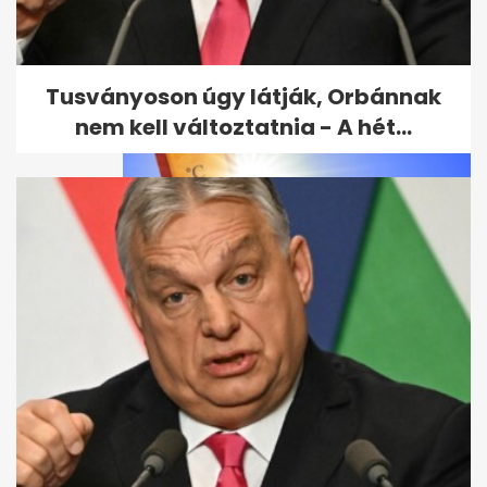
Ross Godfrey elárulta, mit
jelent neki a Sziget és
Budapest
Tusványoson úgy látják, Orbánnak
nem kell változtatnia - A hét...
Átmeneti enyhülés után
vasárnaptól ismét erősödik a