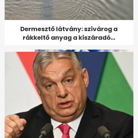
Szombaton kedvezőbb idő jön:
Dermesztő látvány: szivárog a
felszakad a felhőzet, sok...
rákkeltő anyag a kiszáradó...