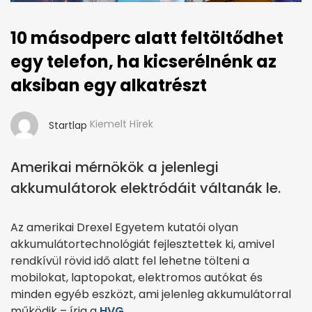
10 másodperc alatt feltöltődhet
egy telefon, ha kicserélnénk az
aksiban egy alkatrészt
Kiemelt Hírek
Startlap
Amerikai mérnökök a jelenlegi
akkumulátorok elektródáit váltanák le.
Az amerikai Drexel Egyetem kutatói olyan
akkumulátortechnológiát fejlesztettek ki, amivel
rendkívül rövid idő alatt fel lehetne tölteni a
mobilokat, laptopokat, elektromos autókat és
minden egyéb eszközt, ami jelenleg akkumulátorral
működik – írja a
HVG
.