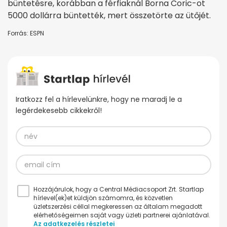
büntetésre, korábban a férfiaknál Borna Coric-ot
5000 dollárra büntették, mert összetörte az ütőjét.
Forrás: ESPN
Iratkozz fel a hírlevelünkre, hogy ne maradj le a
legérdekesebb cikkekről!
Hozzájárulok, hogy a Central Médiacsoport Zrt. Startlap
hírlevel(ek)et küldjön számomra, és közvetlen
üzletszerzési céllal megkeressen az általam megadott
elérhetőségeimen saját vagy üzleti partnerei ajánlatával.
Az adatkezelés részletei