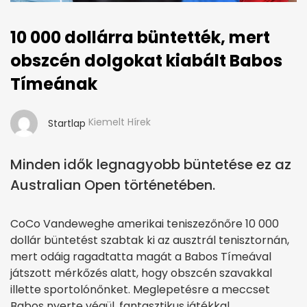
10 000 dollárra büntették, mert
obszcén dolgokat kiabált Babos
Tímeának
Kiemelt Hírek
Startlap
Minden idők legnagyobb büntetése ez az
Australian Open történetében.
CoCo Vandeweghe amerikai teniszezőnőre 10 000
dollár büntetést szabtak ki az ausztrál tenisztornán,
mert odáig ragadtatta magát a Babos Tímeával
játszott mérkőzés alatt, hogy obszcén szavakkal
illette sportolónőnket. Meglepetésre a meccset
Babos nyerte végül, fantasztikus játékkal.