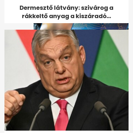
Dermesztő látvány: szivárog a
rákkeltő anyag a kiszáradó...
Sport és vashiány: mi az
összefüggés közöttük?