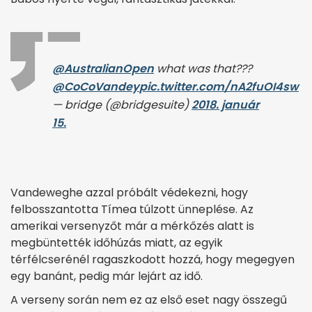
@AustralianOpen
what was that???
@CoCoVandey
pic.twitter.com/nA2fuOI4sw
— bridge (@bridgesuite)
2018. január
15.
Vandeweghe azzal próbált védekezni, hogy
felbosszantotta Tímea túlzott ünneplése. Az
amerikai versenyzőt már a mérkőzés alatt is
megbüntették időhúzás miatt, az egyik
térfélcserénél ragaszkodott hozzá, hogy megegyen
egy banánt, pedig már lejárt az idő.
A verseny során nem ez az első eset nagy összegű