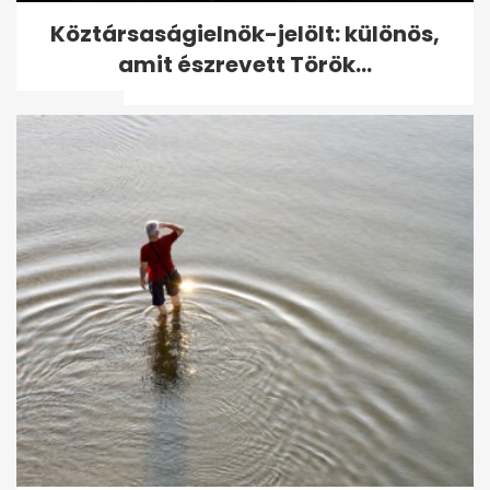
Nem a séta, nem a biciklizés:
Köztársaságielnök-jelölt: különös,
ezt a mozgást ajánlják az
amit észrevett Török...
orvosok...
Rosszul alszol? A kutatások
szerint egy bizonyos típusú...