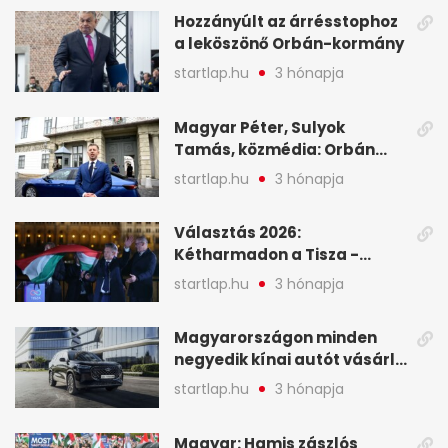
(X)
Hozzányúlt az árrésstophoz
a leköszönő Orbán-kormány
startlap.hu
3 hónapja
Magyar Péter, Sulyok
Tamás, közmédia: Orbán
Viktor április 13. óta hallgat,
startlap.hu
3 hónapja
közben pörögnek az
események – 7+1 pontban
Választás 2026:
Kétharmadon a Tisza -
mutatjuk, hogyan alakulnak
startlap.hu
3 hónapja
a mandátumok
Magyarországon minden
negyedik kínai autót vásárló
a Chery mellett döntött (X)
startlap.hu
3 hónapja
Magyar: Hamis zászlós