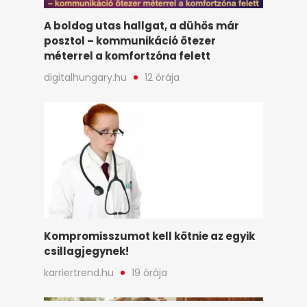
A boldog utas hallgat, a dühös már
posztol – kommunikáció ötezer
méterrel a komfortzóna felett
digitalhungary.hu
12 órája
Kompromisszumot kell kötnie az egyik
csillagjegynek!
karriertrend.hu
19 órája