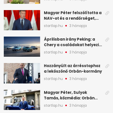
NAV - A hét hírei képekben
Magyar Péter felszólította a
NAV-ot és a rendőrséget,
tartóztassák le a NER-es
startlap.hu
3 hónapja
oligarchákat - A hét
legfontosabb hírei
Áprilisban irány Peking: a
Chery a családokat helyezi
globális mobilitási
startlap.hu
3 hónapja
programja középpontjába
(X)
Hozzányúlt az árrésstophoz
a leköszönő Orbán-kormány
startlap.hu
3 hónapja
Magyar Péter, Sulyok
Tamás, közmédia: Orbán
Viktor április 13. óta hallgat,
startlap.hu
3 hónapja
közben pörögnek az