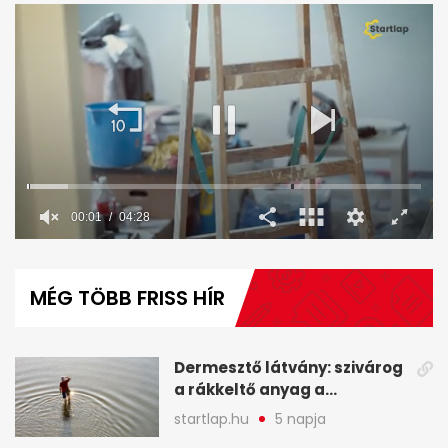
0
seconds
of
MÉG TÖBB FRISS HÍR
4
minutes,
28
seconds
Dermesztő látvány: szivárog
a rákkeltő anyag a
kiszáradó Dunába
startlap.hu
5 napja
Budapesten - A hét