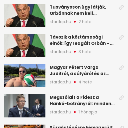
legfontosabb hírei
Tusványoson úgy látják,
képekben
Orbánnak nem kell
változtatnia - A hét
startlap.hu
2 hete
legfontosabb hírei
képekben
Távozik a köztársasági
elnök: így reagált Orbán - A
hét legfontosabb hírei
startlap.hu
3 hete
képekben
Magyar Pétert Varga
Juditról, a súlyáról és az
alvásidejéről is faggatták a
startlap.hu
4 hete
Redditen, sok kérdésre sírva
röhögős emojival válaszolt -
Megszólalt a Fidesz a
A hét legfontosabb hírei
Hankó-botrányról: minden
képekben
forint jó helyre ment - A hét
startlap.hu
1 hónapja
legfontosabb hírei
képekben
Sürgős lépésre kényszerült