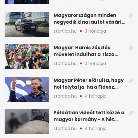
a mandátumok
Magyarországon minden
negyedik kínai autót vásárló
a Chery mellett döntött (X)
startlap.hu
3 hónapja
Magyar: Hamis zászlós
művelet indulhat a Tisza
ellen a választás napján - A
startlap.hu
3 hónapja
hét legfontosabb eseményei
képekben
Magyar Péter elárulta, hogy
hol folytatja, ha a Fidesz
nyeri a választást - A hét
startlap.hu
4 hónapja
legfontosabb hírei
képekben
Példátlan videót tett közzé a
magyar kormány - A hét
legfontosabb hírei
startlap.hu
4 hónapja
képekben