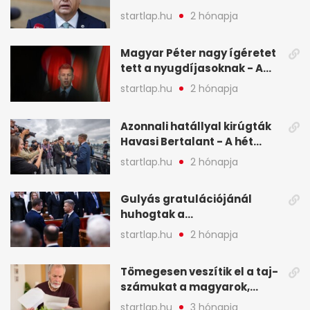
legfontosabb hírei képeken
startlap.hu
2 hónapja
Magyar Péter nagy ígéretet
tett a nyugdíjasoknak - A
hét legfontosabb hírei
startlap.hu
2 hónapja
képekben
Azonnali hatállyal kirúgták
Havasi Bertalant - A hét
legfontosabb hírei
startlap.hu
2 hónapja
képekben
Gulyás gratulációjánál
huhogtak a
leghangosabban, miután
startlap.hu
2 hónapja
Magyart miniszterelnökké
választották - A hét
Tömegesen veszítik el a taj-
legfontosabb hírei
számukat a magyarok,
képekben
sokak ellen eljárást indít a
startlap.hu
3 hónapja