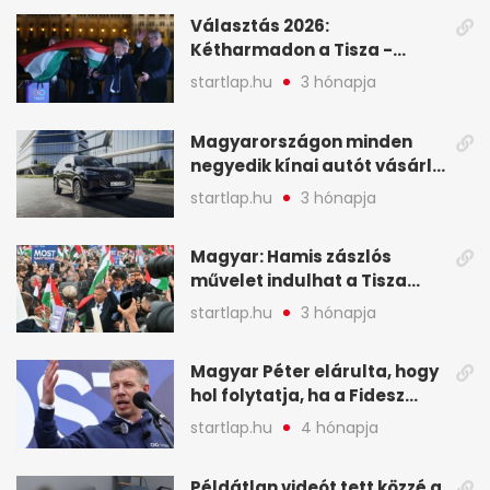
események – 7+1 pontban
Választás 2026:
Kétharmadon a Tisza -
mutatjuk, hogyan alakulnak
startlap.hu
3 hónapja
a mandátumok
Magyarországon minden
negyedik kínai autót vásárló
a Chery mellett döntött (X)
startlap.hu
3 hónapja
Magyar: Hamis zászlós
művelet indulhat a Tisza
ellen a választás napján - A
startlap.hu
3 hónapja
hét legfontosabb eseményei
képekben
Magyar Péter elárulta, hogy
hol folytatja, ha a Fidesz
nyeri a választást - A hét
startlap.hu
4 hónapja
legfontosabb hírei
képekben
Példátlan videót tett közzé a