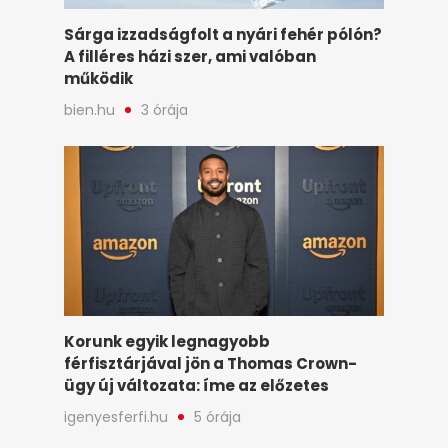
Sárga izzadságfolt a nyári fehér pólón?
A filléres házi szer, ami valóban
működik
bien.hu
3 órája
Korunk egyik legnagyobb
férfisztárjával jön a Thomas Crown-
ügy új változata: íme az előzetes
igenyesferfi.hu
5 órája