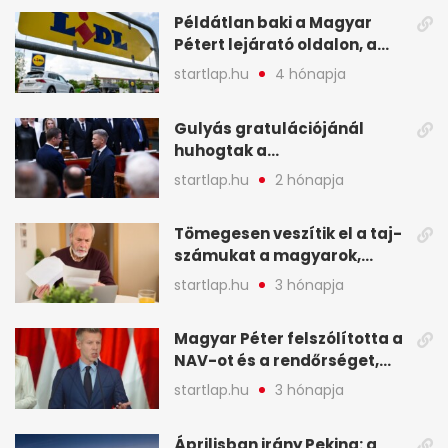
Példátlan baki a Magyar
Pétert lejárató oldalon, a
Lidlnek azonnal lépnie
startlap.hu
4 hónapja
kellett - A hét legfontosabb
hírei képekben
Gulyás gratulációjánál
huhogtak a
leghangosabban, miután
startlap.hu
2 hónapja
Magyart miniszterelnökké
választották - A hét
Tömegesen veszítik el a taj-
legfontosabb hírei
számukat a magyarok,
képekben
sokak ellen eljárást indít a
startlap.hu
3 hónapja
NAV - A hét hírei képekben
Magyar Péter felszólította a
NAV-ot és a rendőrséget,
tartóztassák le a NER-es
startlap.hu
3 hónapja
oligarchákat - A hét
legfontosabb hírei
Áprilisban irány Peking: a