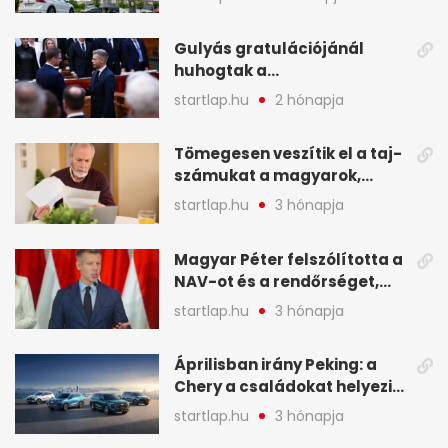
kellett - A hét legfontosabb
hírei képekben
Gulyás gratulációjánál
huhogtak a
leghangosabban, miután
startlap.hu
2 hónapja
Magyart miniszterelnökké
választották - A hét
Tömegesen veszítik el a taj-
legfontosabb hírei
számukat a magyarok,
képekben
sokak ellen eljárást indít a
startlap.hu
3 hónapja
NAV - A hét hírei képekben
Magyar Péter felszólította a
NAV-ot és a rendőrséget,
tartóztassák le a NER-es
startlap.hu
3 hónapja
oligarchákat - A hét
legfontosabb hírei
Áprilisban irány Peking: a
Chery a családokat helyezi
globális mobilitási
startlap.hu
3 hónapja
programja középpontjába