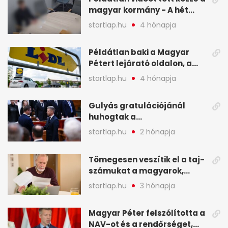
magyar kormány - A hét
legfontosabb hírei
startlap.hu
4 hónapja
képekben
Példátlan baki a Magyar
Pétert lejárató oldalon, a
Lidlnek azonnal lépnie
startlap.hu
4 hónapja
kellett - A hét legfontosabb
hírei képekben
Gulyás gratulációjánál
huhogtak a
leghangosabban, miután
startlap.hu
2 hónapja
Magyart miniszterelnökké
választották - A hét
Tömegesen veszítik el a taj-
legfontosabb hírei
számukat a magyarok,
képekben
sokak ellen eljárást indít a
startlap.hu
3 hónapja
NAV - A hét hírei képekben
Magyar Péter felszólította a
NAV-ot és a rendőrséget,