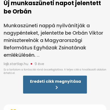
Új munkaszüneti napot jelentett
be Orbán
Munkaszüneti nappá nyilvánítják a
nagypénteket, jelentette be Orbán Viktor
miniszterelnök a Magyarországi
Református Egyházak Zsinatának
emlékülésén.
lajk.startlap.hu
9 éve
Eredeti cikk megnyitása