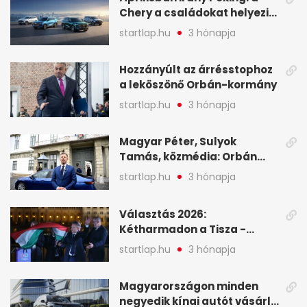
Chery a családokat helyezi
globális mobilitási
startlap.hu
3 hónapja
programja középpontjába
(X)
Hozzányúlt az árrésstophoz
a leköszönő Orbán-kormány
startlap.hu
3 hónapja
Magyar Péter, Sulyok
Tamás, közmédia: Orbán
Viktor április 13. óta hallgat,
startlap.hu
3 hónapja
közben pörögnek az
események – 7+1 pontban
Választás 2026:
Kétharmadon a Tisza -
mutatjuk, hogyan alakulnak
startlap.hu
3 hónapja
a mandátumok
Magyarországon minden
negyedik kínai autót vásárló