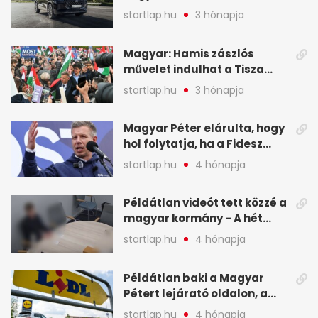
a Chery mellett döntött (X)
startlap.hu
3 hónapja
Magyar: Hamis zászlós
művelet indulhat a Tisza
ellen a választás napján - A
startlap.hu
3 hónapja
hét legfontosabb eseményei
képekben
Magyar Péter elárulta, hogy
hol folytatja, ha a Fidesz
nyeri a választást - A hét
startlap.hu
4 hónapja
legfontosabb hírei
képekben
Példátlan videót tett közzé a
magyar kormány - A hét
legfontosabb hírei
startlap.hu
4 hónapja
képekben
Példátlan baki a Magyar
Pétert lejárató oldalon, a
Lidlnek azonnal lépnie
startlap.hu
4 hónapja