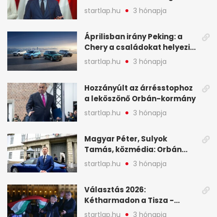
tartóztassák le a NER-es
startlap.hu
3 hónapja
oligarchákat - A hét
legfontosabb hírei
Áprilisban irány Peking: a
Chery a családokat helyezi
globális mobilitási
startlap.hu
3 hónapja
programja középpontjába
(X)
Hozzányúlt az árrésstophoz
a leköszönő Orbán-kormány
startlap.hu
3 hónapja
Magyar Péter, Sulyok
Tamás, közmédia: Orbán
Viktor április 13. óta hallgat,
startlap.hu
3 hónapja
közben pörögnek az
események – 7+1 pontban
Választás 2026:
Kétharmadon a Tisza -
mutatjuk, hogyan alakulnak
startlap.hu
3 hónapja