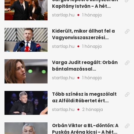
Kapitány István - A hét
legfontosabb hírei
startlap.hu
1 hónapja
képekben
Kiderült, mikor állhat fel a
Vagyonvisszaszerzési
Hivatal - A hét legfontosabb
startlap.hu
1 hónapja
hírei képekben
Varga Judit reagált: Orbán
bántalmazással
kapcsolatban emlegette - A
startlap.hu
1 hónapja
hét legfontosabb hírei
képekben
Több színész is megszólalt
az Alföldi Róbertet ért
vádakról - A hét
startlap.hu
2 hónapja
legfontosabb hírei
képekben
Orbán Viktor a BL-döntőn: A
Puskás Aréna kicsi - A hét