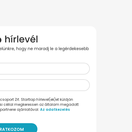
evelünkre, hogy ne maradj le a legérdekesebb
oport Zrt. Startlap hírlevel(ek)et küldjön
ési céllal megkeressen az általam megadott
partnerei ajánlatával.
Az adatkezelés