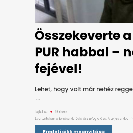
Összekeverte a
PUR habbal – né
fejével!
Lehet, hogy volt már nehéz regge
lajk.hu
9 éve
Eredeti cikk megnyitása