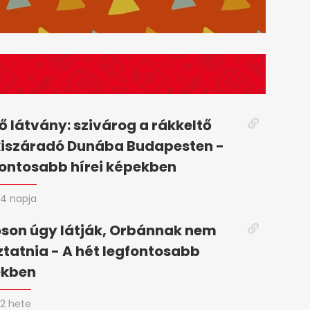
 látvány: szivárog a rákkeltő
kiszáradó Dunába Budapesten -
fontosabb hírei képekben
4 napja
son úgy látják, Orbánnak nem
oztatnia - A hét legfontosabb
ekben
2 hete