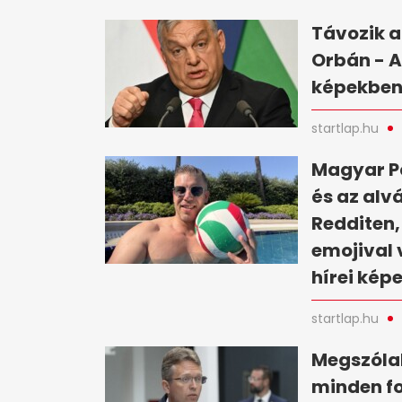
Távozik a
Orbán - A
képekbe
startlap.hu
Magyar Pé
és az alv
Redditen,
emojival 
hírei kép
startlap.hu
Megszólal
minden fo