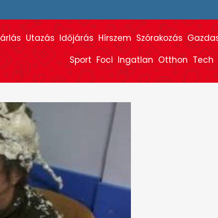
árlás
Utazás
Időjárás
Hírszem
Szórakozás
Gazda
Sport
Foci
Ingatlan
Otthon
Tech