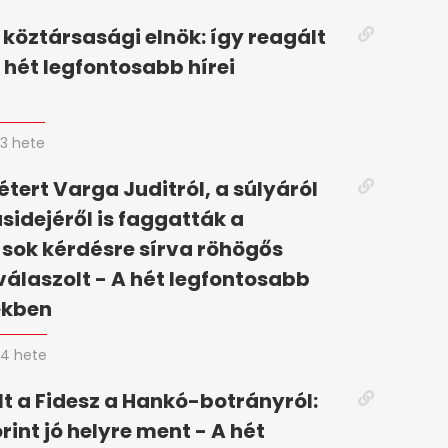
 köztársasági elnök: így reagált
 hét legfontosabb hírei
n
3 hete
tert Varga Juditról, a súlyáról
ásidejéről is faggatták a
 sok kérdésre sírva röhögős
válaszolt - A hét legfontosabb
ekben
4 hete
t a Fidesz a Hankó-botrányról:
rint jó helyre ment - A hét