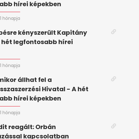
abb hírei képekben
1 hónapja
pésre kényszerült Kapitány
A hét legfontosabb hírei
n
1 hónapja
mikor állhat fel a
szaszerzési Hivatal - A hét
abb hírei képekben
1 hónapja
it reagált: Orbán
zással kapcsolatban