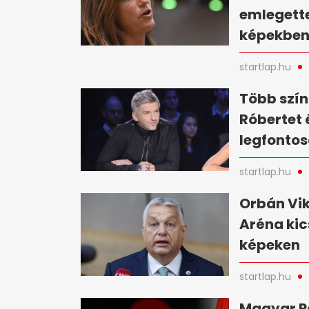
emlegette
képekbe
startlap.hu
Több szín
Róbertet 
legfontos
startlap.hu
Orbán Vik
Aréna kic
képeken
startlap.hu
Magyar Pé