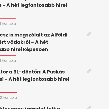
 - A hét legfontosabb hírei
n
1 hónapja
ész is megszólalt az Alföldi
ért vádakról - A hét
abb hírei képekben
1 hónapja
tor a BL-döntőn: A Puskás
si - A hét legfontosabb hírei
2 hónapja
ter nagy ígéretet tett a