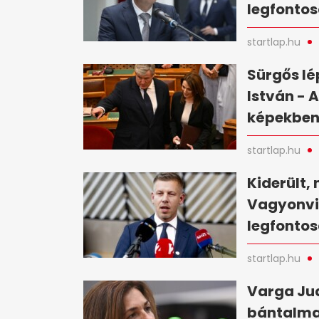
legfontos
startlap.hu
Sürgős lé
István - 
képekbe
startlap.hu
Kiderült, 
Vagyonvis
legfontos
startlap.hu
Varga Jud
bántalma