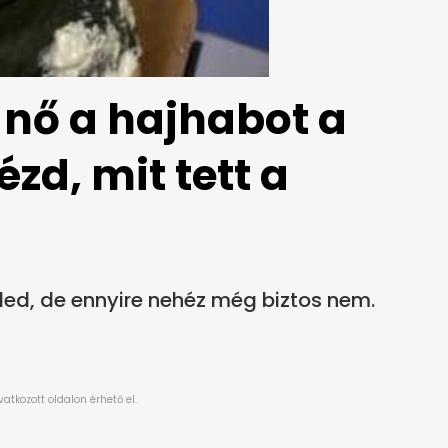
 nő a hajhabot a
zd, mit tett a
led, de ennyire nehéz még biztos nem.