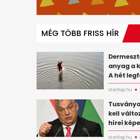
0
seconds
of
MÉG TÖBB FRISS HÍR
6
minutes,
38
seconds
Volume
0%
Dermesztő
anyag a 
A hét leg
startlap.hu
Tusványo
kell vált
hírei kép
startlap.hu