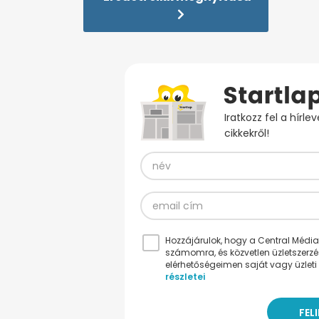
Iratkozz fel a hírl
cikkekről!
Hozzájárulok, hogy a Central Médiacs
számomra, és közvetlen üzletszerz
elérhetőségeimen saját vagy üzleti 
részletei