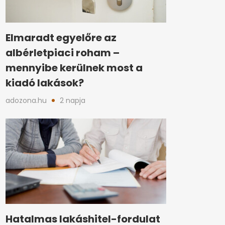
Elmaradt egyelőre az
albérletpiaci roham –
mennyibe kerülnek most a
kiadó lakások?
adozona.hu
2 napja
Hatalmas lakáshitel-fordulat