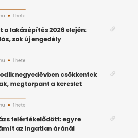
hu
1 hete
 a lakásépítés 2026 elején:
ás, sok új engedély
hu
1 hete
odik negyedévben csökkentek
ak, megtorpant a kereslet
hu
1 hete
ázs felértékelődött: egyre
ámít az ingatlan áránál