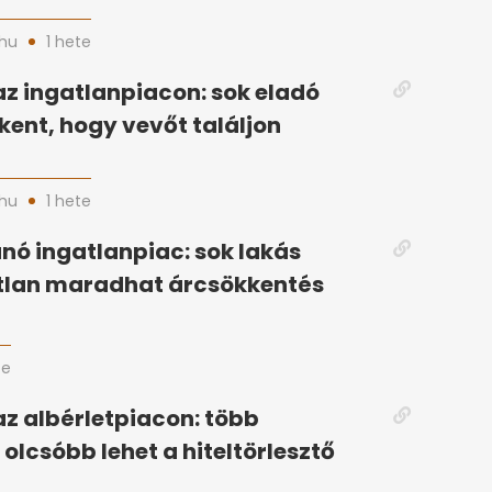
hu
1 hete
az ingatlanpiacon: sok eladó
kent, hogy vevőt találjon
hu
1 hete
ó ingatlanpiac: sok lakás
tlan maradhat árcsökkentés
te
az albérletpiacon: több
olcsóbb lehet a hiteltörlesztő