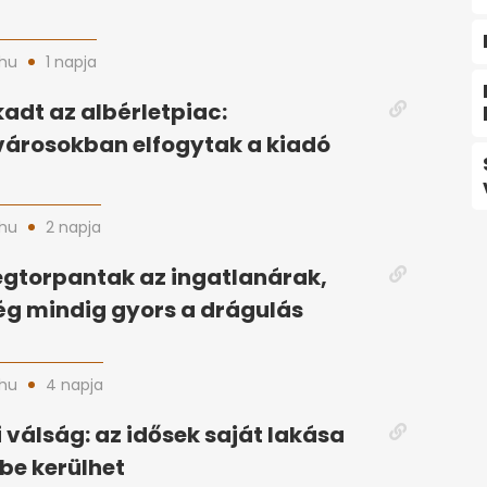
hu
1 napja
adt az albérletpiac:
árosokban elfogytak a kiadó
hu
2 napja
gtorpantak az ingatlanárak,
g mindig gyors a drágulás
hu
4 napja
 válság: az idősek saját lakása
ybe kerülhet