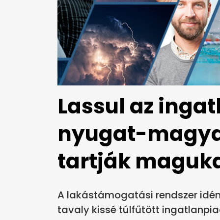
Lassul az ingat
nyugat-magyar
tartják maguk
A lakástámogatási rendszer idén
tavaly kissé túlfűtött ingatlanpia