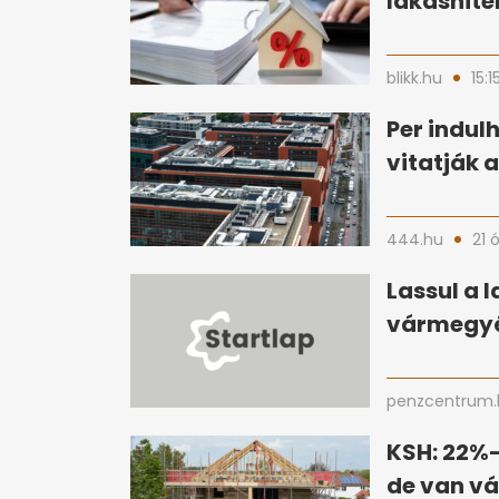
lakáshite
blikk.hu
15:1
Per indulh
vitatják a
444.hu
21 
Lassul a 
vármegyé
penzcentrum.
KSH: 22%-
de van vá