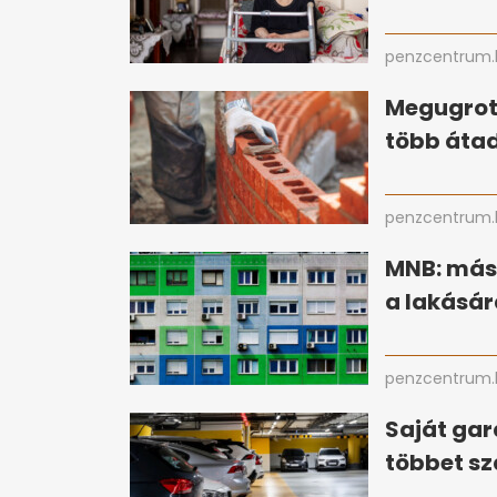
penzcentrum.
Megugrott
több átad
penzcentrum.
MNB: más
a lakásár
penzcentrum.
Saját gar
többet sz