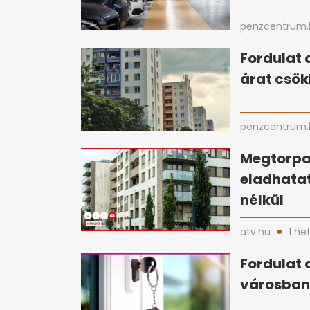
penzcentrum.
Fordulat 
árat csök
penzcentrum.
Megtorpan
eladhata
nélkül
atv.hu
1 he
Fordulat 
városban 