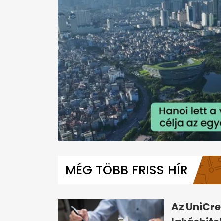
0
seconds
of
MÉG TÖBB FRISS HÍR
1
minute,
58
seconds
Volume
0%
Az UniCre