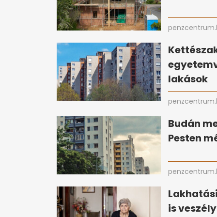
penzcentrum.
Kettészak
egyetemv
lakások
penzcentrum.
Budán me
Pesten mé
penzcentrum.
Lakhatási
is veszél