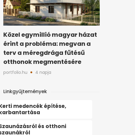
Közel egymillió magyar házat
érint a probléma: megvan a
terv a méregdrága fűtésű
otthonok megmentésére
portfolio.hu
4 napja
Linkgyűjtemények
Kerti medencék építése,
karbantartása
Szaunázásról és otthoni
szaunákról