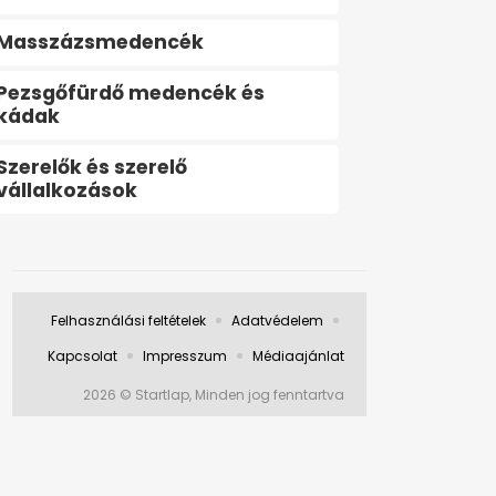
Masszázsmedencék
Pezsgőfürdő medencék és
kádak
Szerelők és szerelő
vállalkozások
Felhasználási feltételek
Adatvédelem
Kapcsolat
Impresszum
Médiaajánlat
2026 © Startlap, Minden jog fenntartva