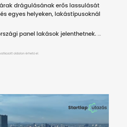
ásárak drágulásának erős lassulását
és egyes helyeken, lakástípusoknál
szági panel lakások jelenthetnek.