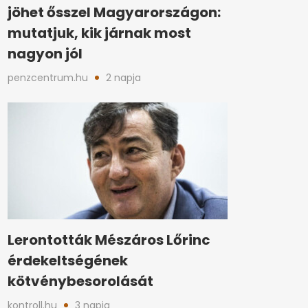
jöhet ősszel Magyarországon:
mutatjuk, kik járnak most
nagyon jól
penzcentrum.hu
2 napja
Lerontották Mészáros Lőrinc
érdekeltségének
kötvénybesorolását
kontroll.hu
3 napja