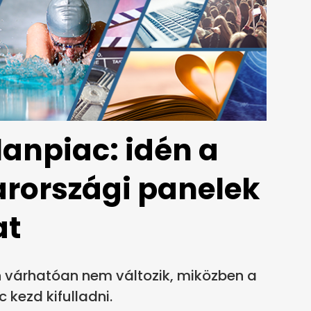
lanpiac: idén a
országi panelek
at
 várhatóan nem változik, miközben a
c kezd kifulladni.