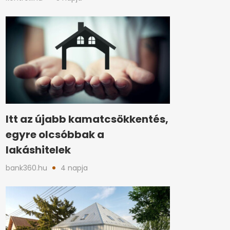
Itt az újabb kamatcsökkentés,
egyre olcsóbbak a
lakáshitelek
bank360.hu
4 napja