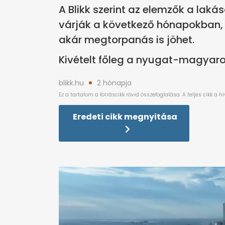
A Blikk szerint az elemzők a lak
várják a következő hónapokban, 
akár megtorpanás is jöhet.
Kivételt főleg a nyugat-magyaror
blikk.hu
2 hónapja
Eredeti cikk megnyitása