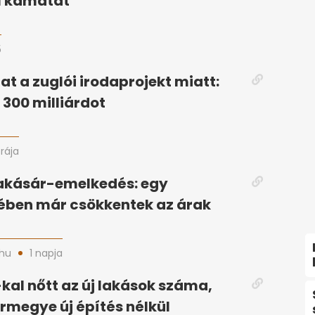
l kamatát
5
at a zuglói irodaprojekt miatt:
 300 milliárdot
órája
lakásár-emelkedés: egy
ben már csökkentek az árak
hu
1 napja
kal nőtt az új lakások száma,
rmegye új építés nélkül