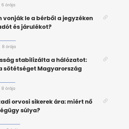
6 órája
 vonják le a bérből a jegyzéken
adót és járulékot?
8 órája
ság stabilizálta a hálózatot:
 a sötétséget Magyarország
8 órája
adi orvosi sikerek ára: miért nő
ségügy súlya?