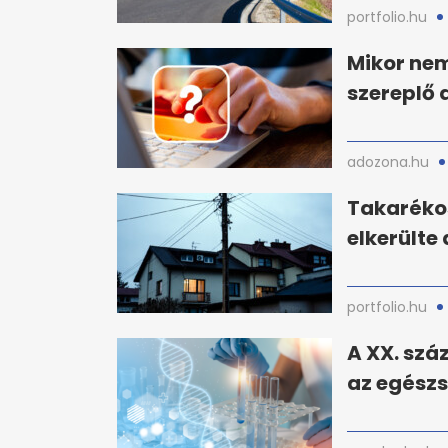
portfolio.hu
Mikor nem
szereplő 
adozona.hu
Takarékos
elkerülte
portfolio.hu
A XX. száz
az egész