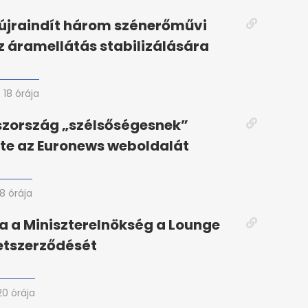
újraindít három szénerőművi
z áramellátás stabilizálására
18 órája
szország „szélsőségesnek”
te az Euronews weboldalát
18 órája
 a Miniszterelnökség a Lounge
etszerződését
20 órája