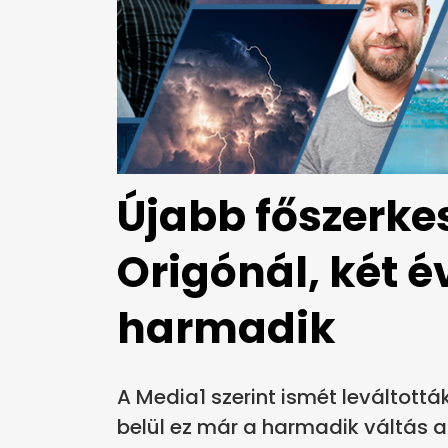
Újabb főszerke
Origónál, két é
harmadik
A Media1 szerint ismét leváltottá
belül ez már a harmadik váltás a 