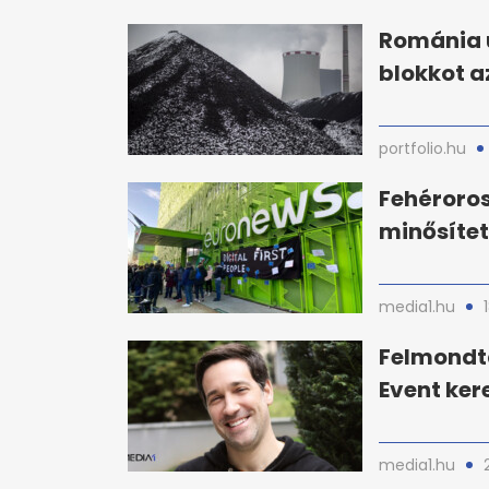
Románia 
blokkot a
portfolio.hu
Fehéroro
minősítet
media1.hu
Felmondta
Event ker
media1.hu