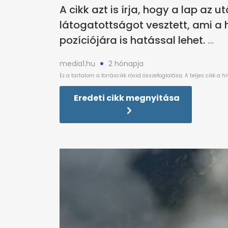
A cikk azt is írja, hogy a lap az 
látogatottságot vesztett, ami a h
pozíciójára is hatással lehet.
media1.hu
2 hónapja
Eredeti cikk megnyitása