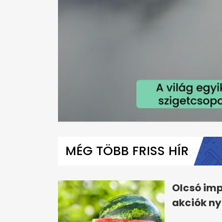
0
seconds
of
MÉG TÖBB FRISS HÍR
1
minute,
10
seconds
Volume
0%
Olcsó imp
akciók ny