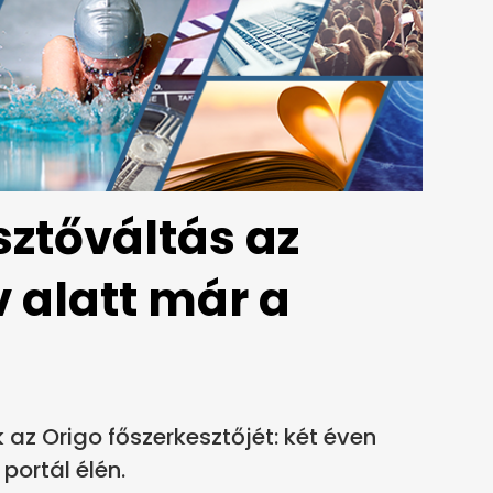
sztőváltás az
v alatt már a
k az Origo főszerkesztőjét: két éven
portál élén.