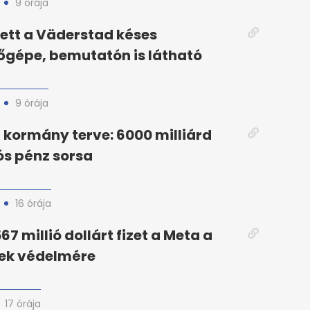
9 órája
ett a Väderstad késes
őgépe, bemutatón is látható
9 órája
kormány terve: 6000 milliárd
iós pénz sorsa
16 órája
67 millió dollárt fizet a Meta a
rek védelmére
17 órája