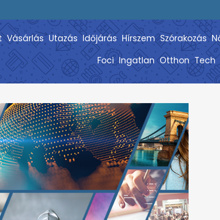
t
Vásárlás
Utazás
Időjárás
Hírszem
Szórakozás
N
Foci
Ingatlan
Otthon
Tech