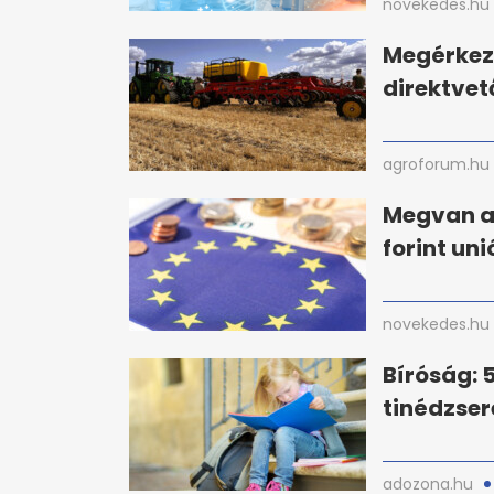
novekedes.hu
Megérkez
direktvet
agroforum.hu
Megvan a 
forint un
novekedes.hu
Bíróság: 5
tinédzse
adozona.hu