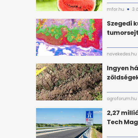
mfor.hu
3 
Szegedi k
tumorsejt
novekedes.hu
Ingyen há
zöldségek
agroforum.hu
2,27 milli
Tech Mag