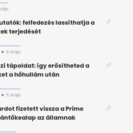
órája
utatók: felfedezés lassíthatja a
ek terjedését
5 órája
zi tápoldat: így erősítheted a
et a hőhullám után
5 órája
árdot fizetett vissza a Prime
ántőkealap az államnak