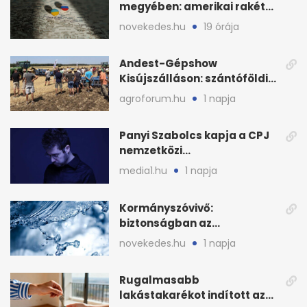
megyében: amerikai rakéták
is zsákmányként
novekedes.hu
19 órája
Andest-Gépshow
Kisújszálláson: szántóföldi
bemutató 2026. augusztus
agroforum.hu
1 napja
12-én
Panyi Szabolcs kapja a CPJ
nemzetközi
sajtószabadság-díját
media1.hu
1 napja
Kormányszóvivő:
biztonságban az
ivóvízkészlet, nincs
novekedes.hu
1 napja
stratégiai vízhiány
Rugalmasabb
lakástakarékot indított az