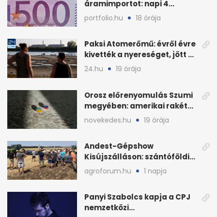
áramimportot: napi 4
milliárd forintos számla
portfolio.hu
18 órája
Paksi Atomerőmű: évről évre
kivették a nyereséget, jött a
baj
24.hu
19 órája
Orosz előrenyomulás Szumi
megyében: amerikai rakéták
is zsákmányként
novekedes.hu
19 órája
Andest-Gépshow
Kisújszálláson: szántóföldi
bemutató 2026. augusztus
agroforum.hu
1 napja
12-én
Panyi Szabolcs kapja a CPJ
nemzetközi