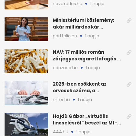
OTP: két köztes kilépéssel
novekedes.hu
1 napja
Minisztériumi közlemény:
akár milliárdos kár
fenyegette Budapest fáit
portfolio.hu
1 napja
NAV: 17 milliós román
zárjegyes cigarettafogás az
M1-esen
adozona.hu
1 napja
2025-ben csökkent az
orvosok száma, a
háziorvosokra még több
mfor.hu
1 napja
teher jut
Hajdú Gábor „virtuális
lincselésről” beszél az M1-
ből kirúgása után
444.hu
1 napja