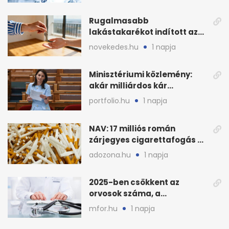
stratégiai vízhiány
Rugalmasabb
lakástakarékot indított az
OTP: két köztes kilépéssel
novekedes.hu
1 napja
Minisztériumi közlemény:
akár milliárdos kár
fenyegette Budapest fáit
portfolio.hu
1 napja
NAV: 17 milliós román
zárjegyes cigarettafogás az
M1-esen
adozona.hu
1 napja
2025-ben csökkent az
orvosok száma, a
háziorvosokra még több
mfor.hu
1 napja
teher jut