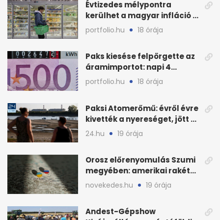
Évtizedes mélypontra
kerülhet a magyar infláció a
KSH új adata szerint
portfolio.hu
18 órája
Paks kiesése felpörgette az
áramimportot: napi 4
milliárd forintos számla
portfolio.hu
18 órája
Paksi Atomerőmű: évről évre
kivették a nyereséget, jött a
baj
24.hu
19 órája
Orosz előrenyomulás Szumi
megyében: amerikai rakéták
is zsákmányként
novekedes.hu
19 órája
Andest-Gépshow