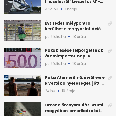
lincselésről” beszél az M1-
ből kirúgása után
444.hu
1 napja
Évtizedes mélypontra
kerülhet a magyar infláció a
KSH új adata szerint
portfolio.hu
18 órája
Paks kiesése felpörgette az
áramimportot: napi 4
milliárd forintos számla
portfolio.hu
18 órája
Paksi Atomerőmű: évről évre
kivették a nyereséget, jött a
baj
24.hu
19 órája
Orosz előrenyomulás Szumi
megyében: amerikai rakéták