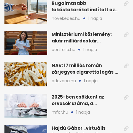
Rugalmasabb
lakástakarékot indított az
OTP: két köztes kilépéssel
novekedes.hu
1 napja
Minisztériumi közlemény:
akár milliárdos kár
fenyegette Budapest fáit
portfolio.hu
1 napja
NAV: 17 milliós román
zárjegyes cigarettafogás az
M1-esen
adozona.hu
1 napja
2025-ben csökkent az
orvosok száma, a
háziorvosokra még több
mfor.hu
1 napja
teher jut
Hajdú Gábor „virtuális