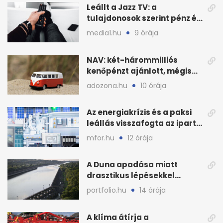
Leállt a Jazz TV: a
tulajdonosok szerint pénz és
szabályok döntöttek
media1.hu
9 órája
NAV: két-hárommilliós
kenőpénzt ajánlott, mégis
lefoglalták a hamis árut
adozona.hu
10 órája
Az energiakrízis és a paksi
leállás visszafogta az ipart,
nyáron kisebb a kár
mfor.hu
12 órája
A Duna apadása miatt
drasztikus lépésekkel
védenék a cernavodăi
portfolio.hu
14 órája
atomerőművet
A klíma átírja a