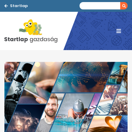
Startlap