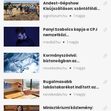
Andest-Gépshow
Kisújszálláson: szántóföldi
bemutató 2026. augusztus
agroforum.hu
1 napja
12-én
Panyi Szabolcs kapja a CPJ
nemzetközi
sajtószabadság-díját
media1.hu
1 napja
Kormányszóvivő:
biztonságban az
ivóvízkészlet, nincs
novekedes.hu
1 napja
stratégiai vízhiány
Rugalmasabb
lakástakarékot indított az
OTP: két köztes kilépéssel
novekedes.hu
1 napja
Minisztériumi közlemény: