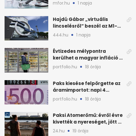
háziorvosokra még több
mfor.hu
1 napja
teher jut
Hajdú Gábor „virtuális
lincselésről” beszél az M1-
ből kirúgása után
444.hu
1 napja
Évtizedes mélypontra
kerülhet a magyar infláció a
KSH új adata szerint
portfolio.hu
18 órája
Paks kiesése felpörgette az
áramimportot: napi 4
milliárd forintos számla
portfolio.hu
18 órája
Paksi Atomerőmű: évről évre
kivették a nyereséget, jött a
baj
24.hu
19 órája