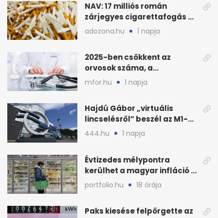
NAV: 17 milliós román
zárjegyes cigarettafogás az
M1-esen
adozona.hu
1 napja
2025-ben csökkent az
orvosok száma, a
háziorvosokra még több
mfor.hu
1 napja
teher jut
Hajdú Gábor „virtuális
lincselésről” beszél az M1-
ből kirúgása után
444.hu
1 napja
Évtizedes mélypontra
kerülhet a magyar infláció a
KSH új adata szerint
portfolio.hu
18 órája
Paks kiesése felpörgette az