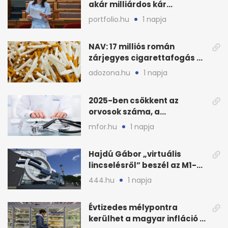
akár milliárdos kár
fenyegette Budapest fáit
portfolio.hu
1 napja
NAV: 17 milliós román
zárjegyes cigarettafogás az
M1-esen
adozona.hu
1 napja
2025-ben csökkent az
orvosok száma, a
háziorvosokra még több
mfor.hu
1 napja
teher jut
Hajdú Gábor „virtuális
lincselésről” beszél az M1-
ből kirúgása után
444.hu
1 napja
Évtizedes mélypontra
kerülhet a magyar infláció a