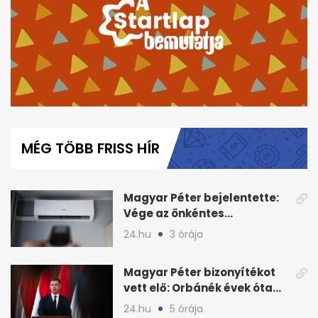
0
seconds
of
MÉG TÖBB FRISS HÍR
6
minutes,
45
seconds
Magyar Péter bejelentette:
Vége az önkéntes
fogyasztáscsökkentésnek
24.hu
3 órája
Magyar Péter bizonyítékot
vett elő: Orbánék évek óta
tudtak az energiarendszer
24.hu
5 órája