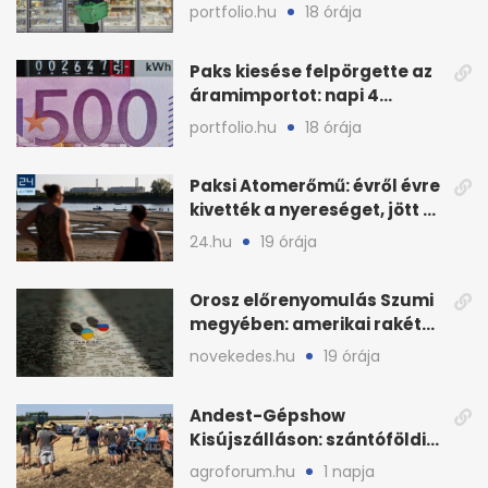
KSH új adata szerint
portfolio.hu
18 órája
Paks kiesése felpörgette az
áramimportot: napi 4
milliárd forintos számla
portfolio.hu
18 órája
Paksi Atomerőmű: évről évre
kivették a nyereséget, jött a
baj
24.hu
19 órája
Orosz előrenyomulás Szumi
megyében: amerikai rakéták
is zsákmányként
novekedes.hu
19 órája
Andest-Gépshow
Kisújszálláson: szántóföldi
bemutató 2026. augusztus
agroforum.hu
1 napja
12-én