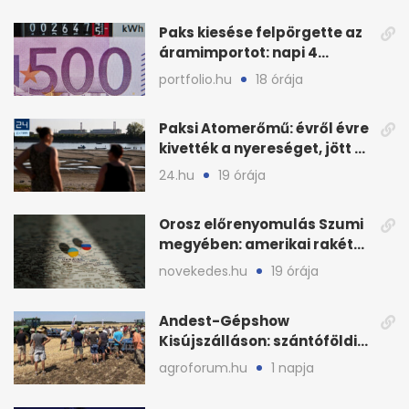
Paks kiesése felpörgette az
áramimportot: napi 4
milliárd forintos számla
portfolio.hu
18 órája
Paksi Atomerőmű: évről évre
kivették a nyereséget, jött a
baj
24.hu
19 órája
Orosz előrenyomulás Szumi
megyében: amerikai rakéták
is zsákmányként
novekedes.hu
19 órája
Andest-Gépshow
Kisújszálláson: szántóföldi
bemutató 2026. augusztus
agroforum.hu
1 napja
12-én