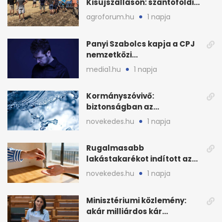
Kisújszálláson: szántóföldi
bemutató 2026. augusztus
agroforum.hu
1 napja
12-én
Panyi Szabolcs kapja a CPJ
nemzetközi
sajtószabadság-díját
media1.hu
1 napja
Kormányszóvivő:
biztonságban az
ivóvízkészlet, nincs
novekedes.hu
1 napja
stratégiai vízhiány
Rugalmasabb
lakástakarékot indított az
OTP: két köztes kilépéssel
novekedes.hu
1 napja
Minisztériumi közlemény:
akár milliárdos kár