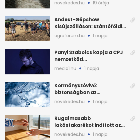
is zsákmányként
novekedes.hu
19 órája
Andest-Gépshow
Kisújszálláson: szántóföldi
bemutató 2026. augusztus
agroforum.hu
1 napja
12-én
Panyi Szabolcs kapja a CPJ
nemzetközi
sajtószabadság-díját
media1.hu
1 napja
Kormányszóvivő:
biztonságban az
ivóvízkészlet, nincs
novekedes.hu
1 napja
stratégiai vízhiány
Rugalmasabb
lakástakarékot indított az
OTP: két köztes kilépéssel
novekedes.hu
1 napja