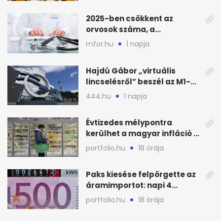
2025-ben csökkent az
orvosok száma, a
háziorvosokra még több
mfor.hu
1 napja
teher jut
Hajdú Gábor „virtuális
lincselésről” beszél az M1-
ből kirúgása után
444.hu
1 napja
Évtizedes mélypontra
kerülhet a magyar infláció a
KSH új adata szerint
portfolio.hu
18 órája
Paks kiesése felpörgette az
áramimportot: napi 4
milliárd forintos számla
portfolio.hu
18 órája