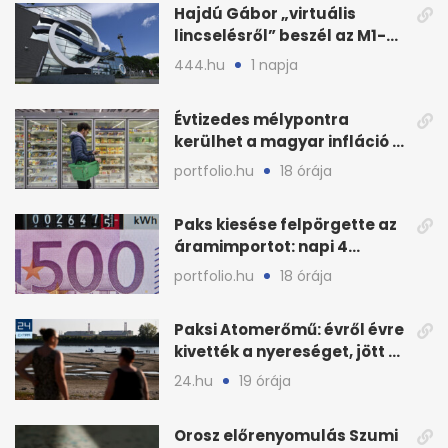
Hajdú Gábor „virtuális
lincselésről” beszél az M1-
ből kirúgása után
444.hu
1 napja
Évtizedes mélypontra
kerülhet a magyar infláció a
KSH új adata szerint
portfolio.hu
18 órája
Paks kiesése felpörgette az
áramimportot: napi 4
milliárd forintos számla
portfolio.hu
18 órája
Paksi Atomerőmű: évről évre
kivették a nyereséget, jött a
baj
24.hu
19 órája
Orosz előrenyomulás Szumi