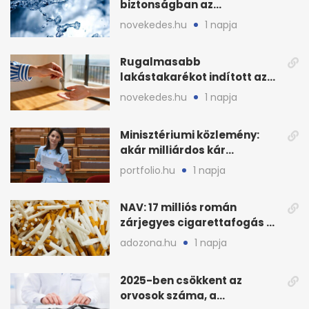
biztonságban az
ivóvízkészlet, nincs
novekedes.hu
1 napja
stratégiai vízhiány
Rugalmasabb
lakástakarékot indított az
OTP: két köztes kilépéssel
novekedes.hu
1 napja
Minisztériumi közlemény:
akár milliárdos kár
fenyegette Budapest fáit
portfolio.hu
1 napja
NAV: 17 milliós román
zárjegyes cigarettafogás az
M1-esen
adozona.hu
1 napja
2025-ben csökkent az
orvosok száma, a