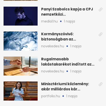
Panyi Szabolcs kapja a CPJ
nemzetközi
sajtószabadság-díját
media1.hu
1 napja
Kormányszóvivő:
biztonságban az
ivóvízkészlet, nincs
novekedes.hu
1 napja
stratégiai vízhiány
Rugalmasabb
lakástakarékot indított az
OTP: két köztes kilépéssel
novekedes.hu
1 napja
Minisztériumi közlemény:
akár milliárdos kár
fenyegette Budapest fáit
portfolio.hu
1 napja