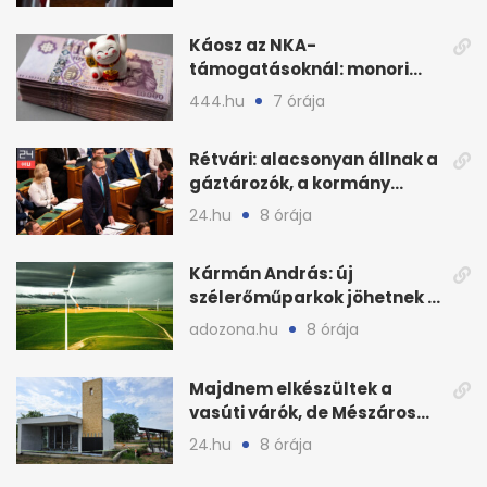
összeomlásáról
Káosz az NKA-
támogatásoknál: monori
civilek elszámolásai és
444.hu
7 órája
megbízásai
Rétvári: alacsonyan állnak a
gáztározók, a kormány
válságról válságra jut
24.hu
8 órája
Kármán András: új
szélerőműparkok jöhetnek a
kormányülés döntése
adozona.hu
8 órája
nyomán
Majdnem elkészültek a
vasúti várók, de Mészáros
bizalmasa leromboltatja
24.hu
8 órája