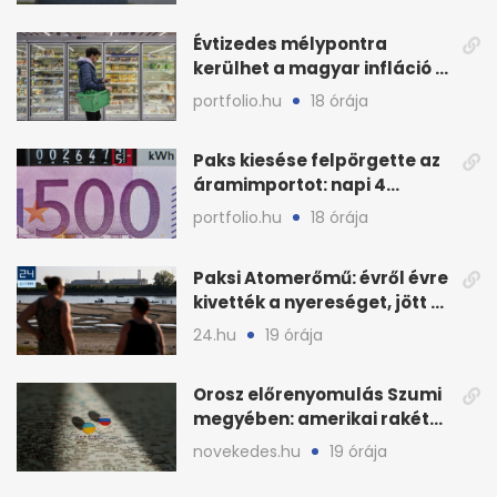
Évtizedes mélypontra
kerülhet a magyar infláció a
KSH új adata szerint
portfolio.hu
18 órája
Paks kiesése felpörgette az
áramimportot: napi 4
milliárd forintos számla
portfolio.hu
18 órája
Paksi Atomerőmű: évről évre
kivették a nyereséget, jött a
baj
24.hu
19 órája
Orosz előrenyomulás Szumi
megyében: amerikai rakéták
is zsákmányként
novekedes.hu
19 órája