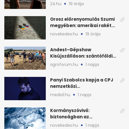
baj
24.hu
19 órája
Orosz előrenyomulás Szumi
megyében: amerikai rakéták
is zsákmányként
novekedes.hu
19 órája
Andest-Gépshow
Kisújszálláson: szántóföldi
bemutató 2026. augusztus
agroforum.hu
1 napja
12-én
Panyi Szabolcs kapja a CPJ
nemzetközi
sajtószabadság-díját
media1.hu
1 napja
Kormányszóvivő:
biztonságban az
ivóvízkészlet, nincs
novekedes.hu
1 napja