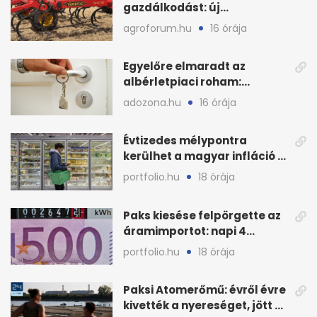
gazdálkodást: új
megoldásokat keres a
agroforum.hu
16 órája
mezőgazdaság
Egyelőre elmaradt az
albérletpiaci roham:
ennyibe kerülnek a kiadó
adozona.hu
16 órája
lakások
Évtizedes mélypontra
kerülhet a magyar infláció a
KSH új adata szerint
portfolio.hu
18 órája
Paks kiesése felpörgette az
áramimportot: napi 4
milliárd forintos számla
portfolio.hu
18 órája
Paksi Atomerőmű: évről évre
kivették a nyereséget, jött a