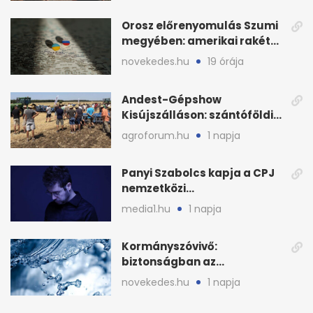
Orosz előrenyomulás Szumi
megyében: amerikai rakéták
is zsákmányként
novekedes.hu
19 órája
Andest-Gépshow
Kisújszálláson: szántóföldi
bemutató 2026. augusztus
agroforum.hu
1 napja
12-én
Panyi Szabolcs kapja a CPJ
nemzetközi
sajtószabadság-díját
media1.hu
1 napja
Kormányszóvivő:
biztonságban az
ivóvízkészlet, nincs
novekedes.hu
1 napja
stratégiai vízhiány