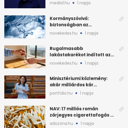
sajtószabadság-díját
media1.hu
1 napja
Kormányszóvivő:
biztonságban az
ivóvízkészlet, nincs
novekedes.hu
1 napja
stratégiai vízhiány
Rugalmasabb
lakástakarékot indított az
OTP: két köztes kilépéssel
novekedes.hu
1 napja
Minisztériumi közlemény:
akár milliárdos kár
fenyegette Budapest fáit
portfolio.hu
1 napja
NAV: 17 milliós román
zárjegyes cigarettafogás az
M1-esen
adozona.hu
1 napja