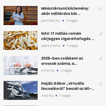
Minisztériumi közlemény:
akár milliárdos kár
fenyegette Budapest fáit
portfolio.hu
1 napja
NAV: 17 milliós román
zárjegyes cigarettafogás az
M1-esen
adozona.hu
1 napja
2025-ben csökkent az
orvosok száma, a
háziorvosokra még több
mfor.hu
1 napja
teher jut
Hajdú Gábor „virtuális
lincselésről” beszél az M1-
ből kirúgása után
444.hu
1 napja