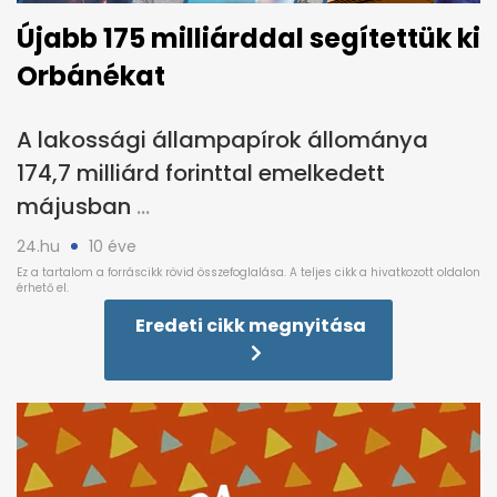
Újabb 175 milliárddal segítettük ki
Orbánékat
A lakossági állampapírok állománya
174,7 milliárd forinttal emelkedett
májusban
24.hu
10 éve
Eredeti cikk megnyitása