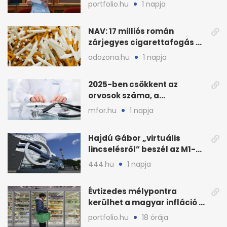
fenyegette Budapest fáit
portfolio.hu
1 napja
NAV: 17 milliós román
zárjegyes cigarettafogás az
M1-esen
adozona.hu
1 napja
2025-ben csökkent az
orvosok száma, a
háziorvosokra még több
mfor.hu
1 napja
teher jut
Hajdú Gábor „virtuális
lincselésről” beszél az M1-
ből kirúgása után
444.hu
1 napja
Évtizedes mélypontra
kerülhet a magyar infláció a
KSH új adata szerint
portfolio.hu
18 órája