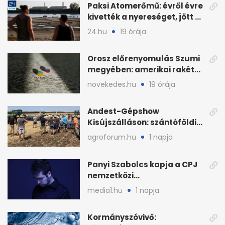
Paksi Atomerőmű: évről évre
kivették a nyereséget, jött a
baj
24.hu
19 órája
Orosz előrenyomulás Szumi
megyében: amerikai rakéták
is zsákmányként
novekedes.hu
19 órája
Andest-Gépshow
Kisújszálláson: szántóföldi
bemutató 2026. augusztus
agroforum.hu
1 napja
12-én
Panyi Szabolcs kapja a CPJ
nemzetközi
sajtószabadság-díját
media1.hu
1 napja
Kormányszóvivő: