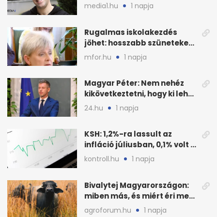
Event keretszerződését
media1.hu
1 napja
Rugalmas iskolakezdés
jöhet: hosszabb szüneteket
javasolnak szeptembertől
mfor.hu
1 napja
Magyar Péter: Nem nehéz
kikövetkeztetni, hogy ki lehet
a három jelölt
24.hu
1 napja
KSH: 1,2%-ra lassult az
infláció júliusban, 0,1% volt a
havi áresés
kontroll.hu
1 napja
Bivalytej Magyarországon:
miben más, és miért éri meg
feldolgozni?
agroforum.hu
1 napja