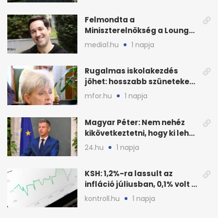
Felmondta a
Miniszterelnökség a Lounge
Event keretszerződését
media1.hu
1 napja
Rugalmas iskolakezdés
jöhet: hosszabb szüneteket
javasolnak szeptembertől
mfor.hu
1 napja
Magyar Péter: Nem nehéz
kikövetkeztetni, hogy ki lehet
a három jelölt
24.hu
1 napja
KSH: 1,2%-ra lassult az
infláció júliusban, 0,1% volt a
havi áresés
kontroll.hu
1 napja