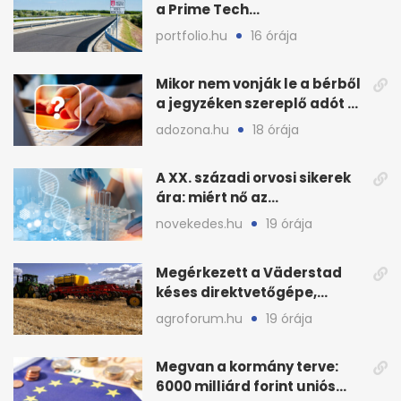
a Prime Tech
Magántőkealap az
portfolio.hu
16 órája
államnak
Mikor nem vonják le a bérből
a jegyzéken szereplő adót és
járulékot?
adozona.hu
18 órája
A XX. századi orvosi sikerek
ára: miért nő az
egészségügy súlya?
novekedes.hu
19 órája
Megérkezett a Väderstad
késes direktvetőgépe,
bemutatón is látható
agroforum.hu
19 órája
Megvan a kormány terve:
6000 milliárd forint uniós