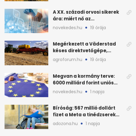
A XX. századi orvosi sikerek
ára: miért nő az
egészségügy súlya?
novekedes.hu
19 órája
Megérkezett a Väderstad
késes direktvetőgépe,
bemutatón is látható
agroforum.hu
19 órája
Megvan a kormány terve:
6000 milliárd forint uniós
pénz sorsa
novekedes.hu
1 napja
Bíróság: 567 millió dollárt
fizet a Meta a tinédzserek
védelmére
adozona.hu
1 napja