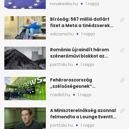
pénz sorsa
novekedes.hu
1 napja
Bíróság: 567 millió dollárt
fizet a Meta a tinédzserek
védelmére
adozona.hu
1 napja
Románia újraindít három
szénerőművi blokkot az
áramellátás stabilizálására
portfolio.hu
1 napja
Fehéroroszország
„szélsőségesnek”
minősítette az Euronews
media1.hu
1 napja
weboldalát
A Miniszterelnökség azonnal
felmondta a Lounge Eventtel
kötött szerződést
portfolio.hu
1 napja