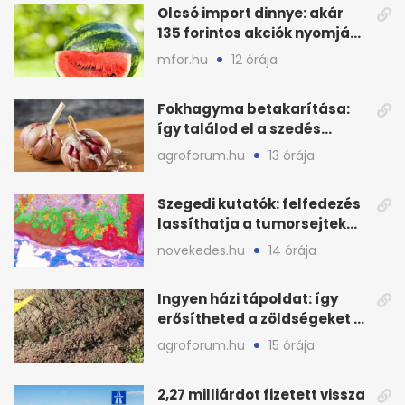
Olcsó import dinnye: akár
135 forintos akciók nyomják
le a piacot
mfor.hu
12 órája
Fokhagyma betakarítása:
így találod el a szedés
legjobb időpontját
agroforum.hu
13 órája
Szegedi kutatók: felfedezés
lassíthatja a tumorsejtek
terjedését
novekedes.hu
14 órája
Ingyen házi tápoldat: így
erősítheted a zöldségeket a
hőhullám után
agroforum.hu
15 órája
2,27 milliárdot fizetett vissza