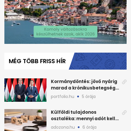
0
of
2
MÉG TÖBB FRISS HÍR
minutes,
14
seconds
Kormánydöntés: jövő nyárig
marad a krónikusbetegség-
menedzsment
portfolio.hu
5 órája
Külföldi tulajdonos
osztaléka: mennyi adót kell
levonni 2026-ban?
adozona.hu
6 órája