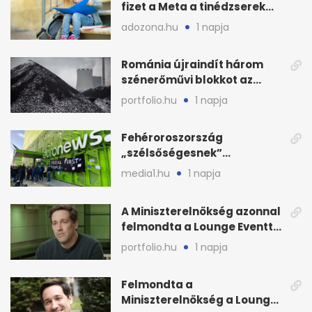
fizet a Meta a tinédzserek
védelmére
adozona.hu
1 napja
Románia újraindít három
szénerőművi blokkot az
áramellátás stabilizálására
portfolio.hu
1 napja
Fehéroroszország
„szélsőségesnek”
minősítette az Euronews
media1.hu
1 napja
weboldalát
A Miniszterelnökség azonnal
felmondta a Lounge Eventtel
kötött szerződést
portfolio.hu
1 napja
Felmondta a
Miniszterelnökség a Lounge