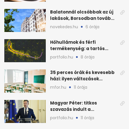
Balatonnál olcsóbbak az új
lakások, Borsodban tovább
drágulnak
novekedes.hu
6 órája
Hőhullámok és férfi
termékenység: a tartós
hőstressz kimutathatóan
portfolio.hu
8 órája
ront
35 perces órák és kevesebb
házi: ilyen változások
jöhetnek az iskolákban
mfor.hu
11 órája
Magyar Péter: titkos
szavazás indult a
köztársasági elnökjelöltről
portfolio.hu
11 órája