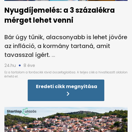
Nyugdíjemelés: a 3 százalékra
mérget lehet venni
Bár úgy tűnik, alacsonyabb is lehet jövőre
az infláció, a kormány tartaná, amit
tavasszal ígért.
24.hu
8 éve
Eredeti cikk megnyitása