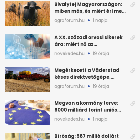
Bivalytej Magyarországon:
miben más, és miért éri meg
feldolgozni?
agroforum.hu
1 napja
A XX. századi orvosi sikerek
ára: miért nő az
egészségügy súlya?
novekedes.hu
19 órája
Megérkezett a Väderstad
késes direktvetőgépe,
bemutatón is látható
agroforum.hu
19 órája
Megvan a kormány terve:
6000 milliárd forint uniós
pénz sorsa
novekedes.hu
1 napja
Bíróság: 567 millió dollárt