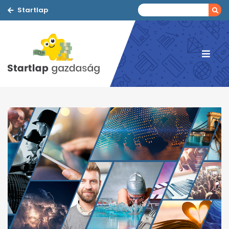
Startlap