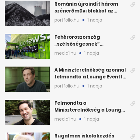
Románia újraindít három
szénerőművi blokkot az
áramellátás stabilizálására
portfolio.hu
1 napja
Fehéroroszország
„szélsőségesnek”
minősítette az Euronews
media1.hu
1 napja
weboldalát
A Miniszterelnökség azonnal
felmondta a Lounge Eventtel
kötött szerződést
portfolio.hu
1 napja
Felmondta a
Miniszterelnökség a Lounge
Event keretszerződését
media1.hu
1 napja
Rugalmas iskolakezdés