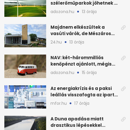
szélerőműparkok jöhetnek a
kormányülés döntése
adozona.hu
13 órája
nyomán
Majdnem elkészültek a
vasúti várók, de Mészáros
bizalmasa leromboltatja
24.hu
13 órája
NAV: két-hárommilliós
kenőpénzt ajánlott, mégis
lefoglalták a hamis árut
adozona.hu
15 órája
Az energiakrízis és a paksi
leállás visszafogta az ipart,
nyáron kisebb a kár
mfor.hu
17 órája
A Duna apadása miatt
drasztikus lépésekkel