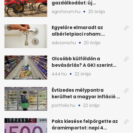
gazdálkodást: új
megoldásokat keres a
agroforum.hu
20 órája
mezőgazdaság
Egyelőre elmaradt az
albérletpiaci roham:
ennyibe kerülnek a kiadó
adozona.hu
20 órája
lakások
Olcsóbb külföldön a
bevásárlás? A GKI szerint
zárkózott a magyar árszint
444.hu
22 órája
Évtizedes mélypontra
kerülhet a magyar infláció a
KSH új adata szerint
portfolio.hu
22 órája
Paks kiesése felpörgette az
áramimportot: napi 4