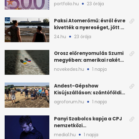
milliárd forintos számla
portfolio.hu
23 órája
Paksi Atomerőmű: évről évre
kivették a nyereséget, jött a
baj
24.hu
23 órája
Orosz előrenyomulás Szumi
megyében: amerikai rakéták
is zsákmányként
novekedes.hu
1 napja
Andest-Gépshow
Kisújszálláson: szántóföldi
bemutató 2026. augusztus
agroforum.hu
1 napja
12-én
Panyi Szabolcs kapja a CPJ
nemzetközi
sajtószabadság-díját
media1.hu
1 napja