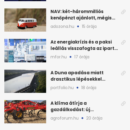
NAV: két-hárommilliós
kenőpénzt ajánlott, mégis
lefoglalták a hamis árut
adozona.hu
15 órája
Az energiakrízis és a paksi
leállás visszafogta az ipart,
nyáron kisebb a kár
mfor.hu
17 órája
A Duna apadása miatt
drasztikus lépésekkel
védenék a cernavodăi
portfolio.hu
18 órája
atomerőművet
A klíma átírja a
gazdálkodást: új
megoldásokat keres a
agroforum.hu
20 órája
mezőgazdaság