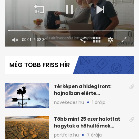
00:02
02:30
0
seconds
of
MÉG TÖBB FRISS HÍR
2
minutes,
30
seconds
Térképen a hidegfront:
hajnalban elérte
Magyarország határát
novekedes.hu
1 órája
Több mint 25 ezer halottat
hagytak a hőhullámok
Európában, és folytatódik
portfolio.hu
7 órája