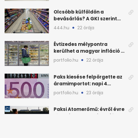
Olcsóbb külföldön a
bevásárlás? A GKI szerint
zárkózott a magyar árszint
444.hu
22 órája
Évtizedes mélypontra
kerülhet a magyar infláció a
KSH új adata szerint
portfolio.hu
22 órája
Paks kiesése felpörgette az
áramimportot: napi 4
milliárd forintos számla
portfolio.hu
23 órája
Paksi Atomerőmű: évről évre
kivették a nyereséget, jött a
baj
24.hu
23 órája