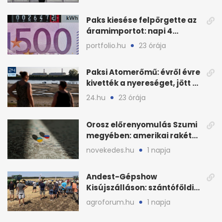
Paks kiesése felpörgette az
áramimportot: napi 4
milliárd forintos számla
portfolio.hu
23 órája
Paksi Atomerőmű: évről évre
kivették a nyereséget, jött a
baj
24.hu
23 órája
Orosz előrenyomulás Szumi
megyében: amerikai rakéták
is zsákmányként
novekedes.hu
1 napja
Andest-Gépshow
Kisújszálláson: szántóföldi
bemutató 2026. augusztus
agroforum.hu
1 napja
12-én