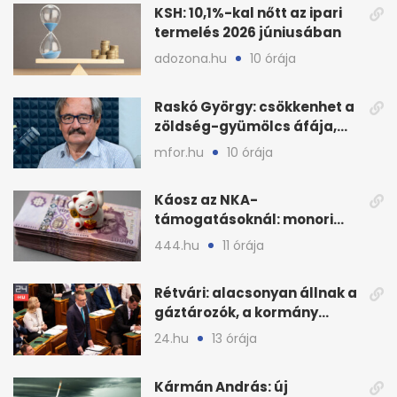
KSH: 10,1%-kal nőtt az ipari
termelés 2026 júniusában
adozona.hu
10 órája
Raskó György: csökkenhet a
zöldség-gyümölcs áfája,
bajban a kukorica
mfor.hu
10 órája
Káosz az NKA-
támogatásoknál: monori
civilek elszámolásai és
444.hu
11 órája
megbízásai
Rétvári: alacsonyan állnak a
gáztározók, a kormány
válságról válságra jut
24.hu
13 órája
Kármán András: új