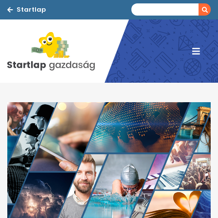
Startlap