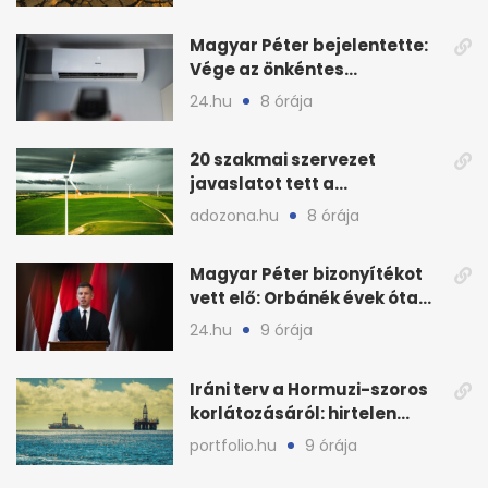
Magyar Péter bejelentette:
Vége az önkéntes
fogyasztáscsökkentésnek
24.hu
8 órája
20 szakmai szervezet
javaslatot tett a
fenntartható szélenergia-
adozona.hu
8 órája
bővítésre
Magyar Péter bizonyítékot
vett elő: Orbánék évek óta
tudtak az energiarendszer
24.hu
9 órája
összeomlásáról
Iráni terv a Hormuzi-szoros
korlátozásáról: hirtelen
megugrott az olajár
portfolio.hu
9 órája