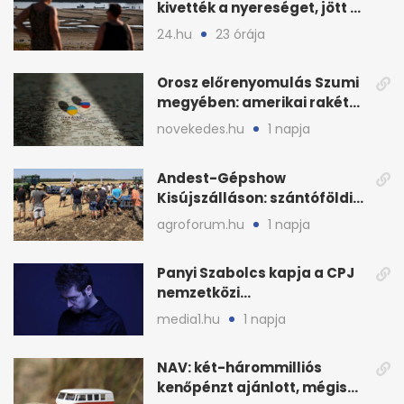
kivették a nyereséget, jött a
baj
24.hu
23 órája
Orosz előrenyomulás Szumi
megyében: amerikai rakéták
is zsákmányként
novekedes.hu
1 napja
Andest-Gépshow
Kisújszálláson: szántóföldi
bemutató 2026. augusztus
agroforum.hu
1 napja
12-én
Panyi Szabolcs kapja a CPJ
nemzetközi
sajtószabadság-díját
media1.hu
1 napja
NAV: két-hárommilliós
kenőpénzt ajánlott, mégis