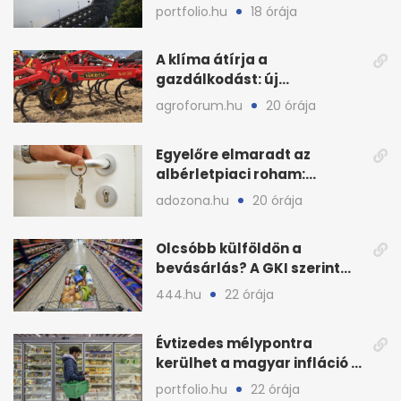
védenék a cernavodăi
portfolio.hu
18 órája
atomerőművet
A klíma átírja a
gazdálkodást: új
megoldásokat keres a
agroforum.hu
20 órája
mezőgazdaság
Egyelőre elmaradt az
albérletpiaci roham:
ennyibe kerülnek a kiadó
adozona.hu
20 órája
lakások
Olcsóbb külföldön a
bevásárlás? A GKI szerint
zárkózott a magyar árszint
444.hu
22 órája
Évtizedes mélypontra
kerülhet a magyar infláció a
KSH új adata szerint
portfolio.hu
22 órája