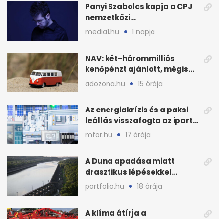
Panyi Szabolcs kapja a CPJ
nemzetközi
sajtószabadság-díját
media1.hu
1 napja
NAV: két-hárommilliós
kenőpénzt ajánlott, mégis
lefoglalták a hamis árut
adozona.hu
15 órája
Az energiakrízis és a paksi
leállás visszafogta az ipart,
nyáron kisebb a kár
mfor.hu
17 órája
A Duna apadása miatt
drasztikus lépésekkel
védenék a cernavodăi
portfolio.hu
18 órája
atomerőművet
A klíma átírja a