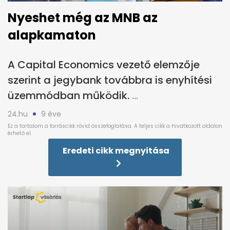
Nyeshet még az MNB az
alapkamaton
A Capital Economics vezető elemzője
szerint a jegybank továbbra is enyhítési
üzemmódban működik.
24.hu
9 éve
Eredeti cikk megnyitása