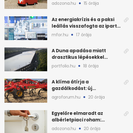
lefoglalták a hamis árut
adozona.hu
15 órája
Az energiakrízis és a paksi
leállás visszafogta az ipart,
nyáron kisebb a kár
mfor.hu
17 órája
A Duna apadása miatt
drasztikus lépésekkel
védenék a cernavodăi
portfolio.hu
18 órája
atomerőművet
A klíma átírja a
gazdálkodást: új
megoldásokat keres a
agroforum.hu
20 órája
mezőgazdaság
Egyelőre elmaradt az
albérletpiaci roham:
ennyibe kerülnek a kiadó
adozona.hu
20 órája
lakások