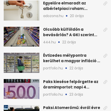
Egyelőre elmaradt az
albérletpiaci roham:
ennyibe kerülnek a kiadó
adozona.hu
20 órája
lakások
Olcsóbb külföldön a
bevásárlás? A GKI szerint
zárkózott a magyar árszint
444.hu
22 órája
Évtizedes mélypontra
kerülhet a magyar infláció a
KSH új adata szerint
portfolio.hu
22 órája
Paks kiesése felpörgette az
áramimportot: napi 4
milliárd forintos számla
portfolio.hu
23 órája
Paksi Atomerőmű: évről évre