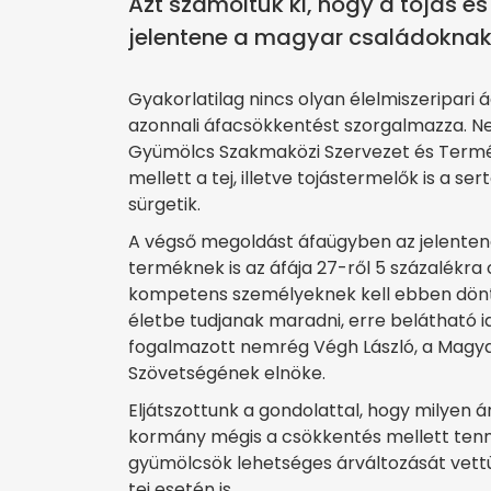
Azt számoltuk ki, hogy a tojás és
jelentene a magyar családoknak
Gyakorlatilag nincs olyan élelmiszeripar
azonnali áfacsökkentést szorgalmazza. N
Gyümölcs Szakmaközi Szervezet és Termék
mellett a tej, illetve tojástermelők is a s
sürgetik.
A végső megoldást áfaügyben az jelentené
terméknek is az áfája 27-ről 5 százalékra 
kompetens személyeknek kell ebben dönt
életbe tudjanak maradni, erre belátható 
fogalmazott nemrég Végh László, a Magya
Szövetségének elnöke.
Eljátszottunk a gondolattal, hogy milyen 
kormány mégis a csökkentés mellett tenné
gyümölcsök lehetséges árváltozását vettü
tej esetén is.