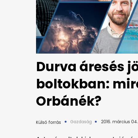
Durva áresés j
boltokban: mi
Orbánék?
Gazdaság
2016. március 04.
Külső forrás