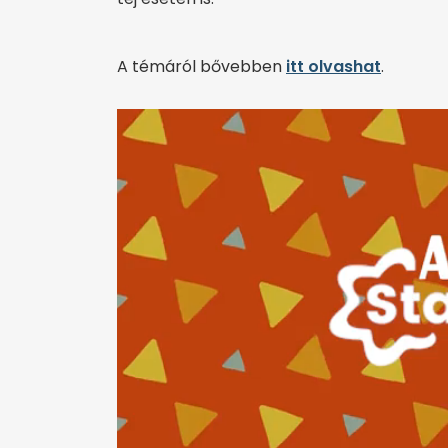
A témáról bővebben
itt olvashat
.