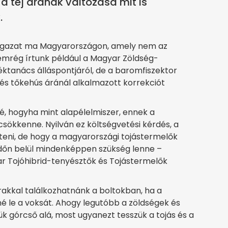
 a tej árának változása mit is
.
i ágazat ma Magyarországon, amely nem az
emrég írtunk például a Magyar Zöldség-
tanács álláspontjáról, de a baromfiszektor
ertés tőkehús áránál alkalmazott korrekciót
, hogyha mint alapélelmiszer, ennek a
csökkenne. Nyilván ez költségvetési kérdés, a
eni, de hogy a magyarországi tojástermelők
időn belül mindenképpen szükség lenne –
r Tojóhibrid-tenyésztők és Tojástermelők
árakkal találkozhatnánk a boltokban, ha a
 le a voksát. Ahogy legutóbb a zöldségek és
k górcső alá, most ugyanezt tesszük a tojás és a