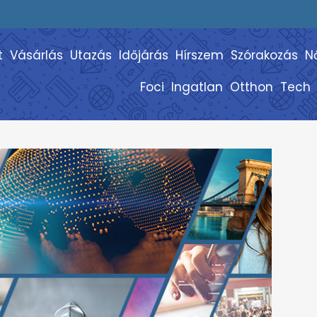
t
Vásárlás
Utazás
Időjárás
Hírszem
Szórakozás
N
Foci
Ingatlan
Otthon
Tech