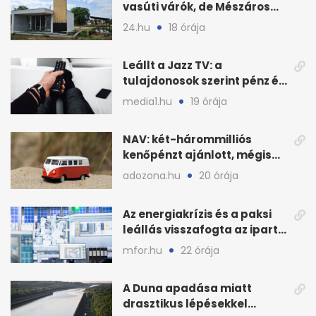
vasúti várók, de Mészáros
bizalmasa leromboltatja
24.hu
18 órája
Leállt a Jazz TV: a
tulajdonosok szerint pénz és
szabályok döntöttek
media1.hu
19 órája
NAV: két-hárommilliós
kenőpénzt ajánlott, mégis
lefoglalták a hamis árut
adozona.hu
20 órája
Az energiakrízis és a paksi
leállás visszafogta az ipart,
nyáron kisebb a kár
mfor.hu
22 órája
A Duna apadása miatt
drasztikus lépésekkel