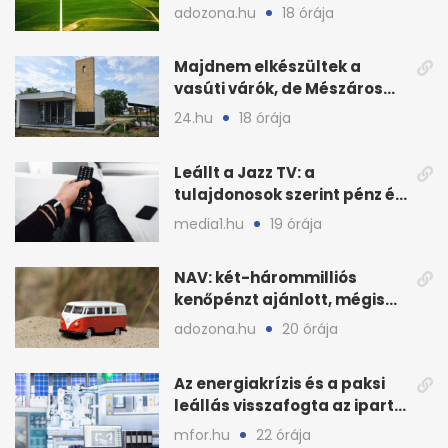
kormányülés döntése
adozona.hu
18 órája
nyomán
Majdnem elkészültek a
vasúti várók, de Mészáros
bizalmasa leromboltatja
24.hu
18 órája
Leállt a Jazz TV: a
tulajdonosok szerint pénz és
szabályok döntöttek
media1.hu
19 órája
NAV: két-hárommilliós
kenőpénzt ajánlott, mégis
lefoglalták a hamis árut
adozona.hu
20 órája
Az energiakrízis és a paksi
leállás visszafogta az ipart,
nyáron kisebb a kár
mfor.hu
22 órája