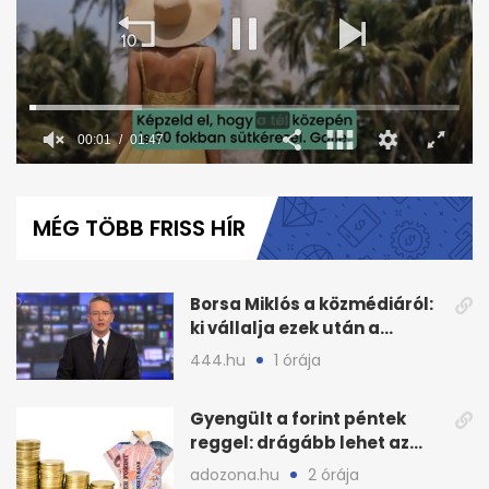
00:02
01:47
0
seconds
of
MÉG TÖBB FRISS HÍR
1
minute,
47
seconds
Borsa Miklós a közmédiáról:
ki vállalja ezek után a
munkát?
444.hu
1 órája
Gyengült a forint péntek
reggel: drágább lehet az
euró és a dollár
adozona.hu
2 órája