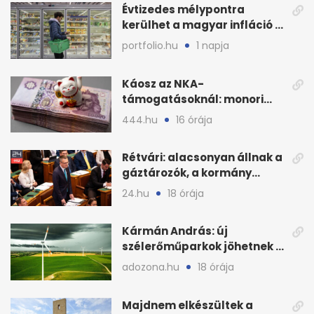
Évtizedes mélypontra
kerülhet a magyar infláció a
KSH új adata szerint
portfolio.hu
1 napja
Káosz az NKA-
támogatásoknál: monori
civilek elszámolásai és
444.hu
16 órája
megbízásai
Rétvári: alacsonyan állnak a
gáztározók, a kormány
válságról válságra jut
24.hu
18 órája
Kármán András: új
szélerőműparkok jöhetnek a
kormányülés döntése
adozona.hu
18 órája
nyomán
Majdnem elkészültek a