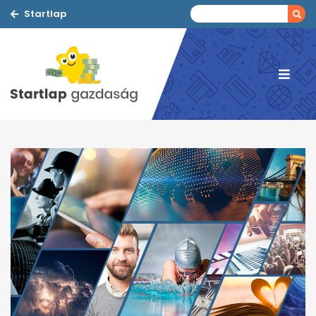
Startlap