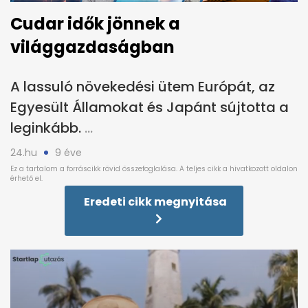
Cudar idők jönnek a
világgazdaságban
A lassuló növekedési ütem Európát, az
Egyesült Államokat és Japánt sújtotta a
leginkább.
24.hu
9 éve
Eredeti cikk megnyitása