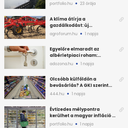
védenék a cernavodăi
portfolio.hu
23 órája
atomerőművet
A klíma átírja a
gazdálkodást: új
megoldásokat keres a
agroforum.hu
1 napja
mezőgazdaság
Egyelőre elmaradt az
albérletpiaci roham:
ennyibe kerülnek a kiadó
adozona.hu
1 napja
lakások
Olcsóbb külföldön a
bevásárlás? A GKI szerint
zárkózott a magyar árszint
444.hu
1 napja
Évtizedes mélypontra
kerülhet a magyar infláció a
KSH új adata szerint
portfolio.hu
1 napja