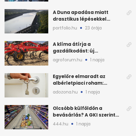
A Duna apadása miatt
drasztikus lépésekkel
védenék a cernavodăi
portfolio.hu
23 órája
atomerőművet
A klíma átírja a
gazdálkodást: új
megoldásokat keres a
agroforum.hu
1 napja
mezőgazdaság
Egyelőre elmaradt az
albérletpiaci roham:
ennyibe kerülnek a kiadó
adozona.hu
1 napja
lakások
Olcsóbb külföldön a
bevásárlás? A GKI szerint
zárkózott a magyar árszint
444.hu
1 napja