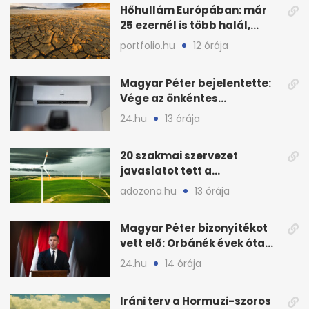
Hőhullám Európában: már
25 ezernél is több halál,
folytatódhat
portfolio.hu
12 órája
Magyar Péter bejelentette:
Vége az önkéntes
fogyasztáscsökkentésnek
24.hu
13 órája
20 szakmai szervezet
javaslatot tett a
fenntartható szélenergia-
adozona.hu
13 órája
bővítésre
Magyar Péter bizonyítékot
vett elő: Orbánék évek óta
tudtak az energiarendszer
24.hu
14 órája
összeomlásáról
Iráni terv a Hormuzi-szoros