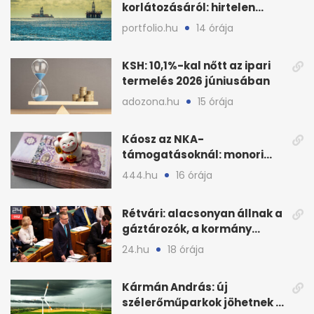
korlátozásáról: hirtelen
megugrott az olajár
portfolio.hu
14 órája
KSH: 10,1%-kal nőtt az ipari
termelés 2026 júniusában
adozona.hu
15 órája
Káosz az NKA-
támogatásoknál: monori
civilek elszámolásai és
444.hu
16 órája
megbízásai
Rétvári: alacsonyan állnak a
gáztározók, a kormány
válságról válságra jut
24.hu
18 órája
Kármán András: új
szélerőműparkok jöhetnek a