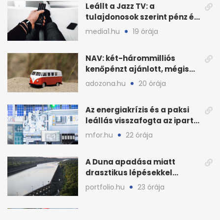
Leállt a Jazz TV: a
tulajdonosok szerint pénz és
szabályok döntöttek
media1.hu
19 órája
NAV: két-hárommilliós
kenőpénzt ajánlott, mégis
lefoglalták a hamis árut
adozona.hu
20 órája
Az energiakrízis és a paksi
leállás visszafogta az ipart,
nyáron kisebb a kár
mfor.hu
22 órája
A Duna apadása miatt
drasztikus lépésekkel
védenék a cernavodăi
portfolio.hu
23 órája
atomerőművet
A klíma átírja a