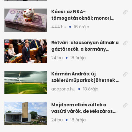
Káosz az NKA-
támogatásoknál: monori
civilek elszámolásai és
444.hu
16 órája
megbízásai
Rétvári: alacsonyan állnak a
gáztározók, a kormány
válságról válságra jut
24.hu
18 órája
Kármán András: új
szélerőműparkok jöhetnek a
kormányülés döntése
adozona.hu
18 órája
nyomán
Majdnem elkészültek a
vasúti várók, de Mészáros
bizalmasa leromboltatja
24.hu
18 órája