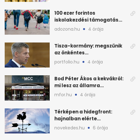
100 ezer forintos
iskolakezdési támogatás
2026 őszén: adózás,
adozona.hu
4 órája
munkáltatói plusz
Tisza-kormány: megszűnik
az önkéntes
fogyasztáscsökkentés
portfolio.hu
4 órája
Bod Péter Ákos a kekvákról:
mi lesz az államra
visszaszálló vagyonnal?
mfor.hu
4 órája
Térképen a hidegfront:
hajnalban elérte
Magyarország határát
novekedes.hu
6 órája