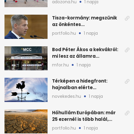
adozona.hu
1 napja
munkáltatói plusz
Tisza-kormány: megszűnik
az önkéntes
fogyasztáscsökkentés
portfolio.hu
1 napja
Bod Péter Ákos a kekvákról:
mi lesz az államra
visszaszálló vagyonnal?
mfor.hu
1 napja
Térképen a hidegfront:
hajnalban elérte
Magyarország határát
novekedes.hu
1 napja
Hőhullám Európában: már
25 ezernél is több halál,
folytatódhat
portfolio.hu
1 napja