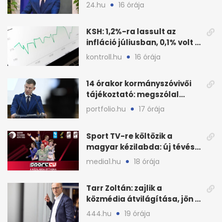
a három jelölt
24.hu
16 órája
KSH: 1,2%-ra lassult az
infláció júliusban, 0,1% volt a
havi áresés
kontroll.hu
16 órája
14 órakor kormányszóvivői
tájékoztató: megszólal
Magyar Péter is
portfolio.hu
17 órája
Sport TV-re költözik a
magyar kézilabda: új tévés
megállapodás
media1.hu
18 órája
Tarr Zoltán: zajlik a
közmédia átvilágítása, jön a
nyilvános véleményezés
444.hu
19 órája