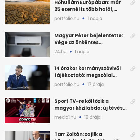
Hőhullám Európában: már
25 ezernél is több halál,
folytatódhat
portfolio.hu
1 napja
Magyar Péter bejelentette:
Vége az önkéntes
fogyasztáscsökkentésnek
24.hu
1 napja
14 órakor kormányszóvivői
tájékoztató: megszólal
Magyar Péter is
portfolio.hu
17 órája
Sport TV-re költözik a
magyar kézilabda: új tévés
megállapodás
media1.hu
18 órája
Tarr Zoltán: zajlik a