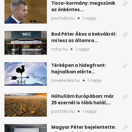
Tisza-kormány: megszűnik
az önkéntes
fogyasztáscsökkentés
portfolio.hu
1 napja
Bod Péter Ákos a kekvákról:
mi lesz az államra
visszaszálló vagyonnal?
mfor.hu
1 napja
Térképen a hidegfront:
hajnalban elérte
Magyarország határát
novekedes.hu
1 napja
Hőhullám Európában: már
25 ezernél is több halál,
folytatódhat
portfolio.hu
1 napja
Magyar Péter bejelentette: