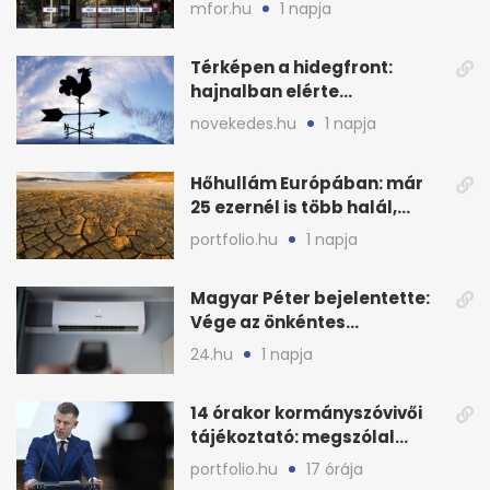
visszaszálló vagyonnal?
mfor.hu
1 napja
Térképen a hidegfront:
hajnalban elérte
Magyarország határát
novekedes.hu
1 napja
Hőhullám Európában: már
25 ezernél is több halál,
folytatódhat
portfolio.hu
1 napja
Magyar Péter bejelentette:
Vége az önkéntes
fogyasztáscsökkentésnek
24.hu
1 napja
14 órakor kormányszóvivői
tájékoztató: megszólal
Magyar Péter is
portfolio.hu
17 órája