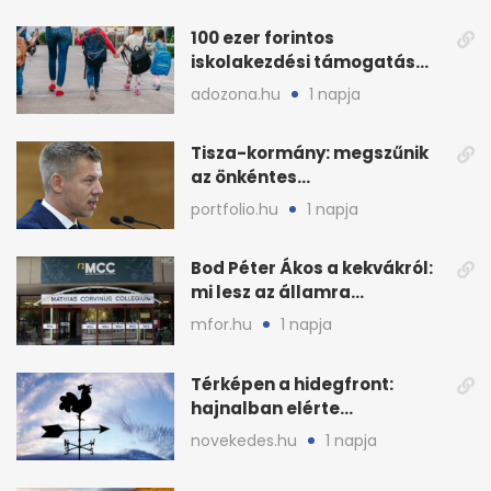
100 ezer forintos
iskolakezdési támogatás
2026 őszén: adózás,
adozona.hu
1 napja
munkáltatói plusz
Tisza-kormány: megszűnik
az önkéntes
fogyasztáscsökkentés
portfolio.hu
1 napja
Bod Péter Ákos a kekvákról:
mi lesz az államra
visszaszálló vagyonnal?
mfor.hu
1 napja
Térképen a hidegfront:
hajnalban elérte
Magyarország határát
novekedes.hu
1 napja