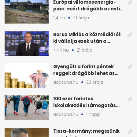
Európai villamosenergia-
piac: miért drágább az esti
áram Magyarországon
24.hu
19 órája
Borsa Miklós a közmédiáról:
ki vállalja ezek után a
munkát?
444.hu
21 órája
Gyengült a forint péntek
reggel: drágább lehet az
euró és a dollár
adozona.hu
23 órája
100 ezer forintos
iskolakezdési támogatás
2026 őszén: adózás,
adozona.hu
1 napja
munkáltatói plusz
Tisza-kormány: megszűnik