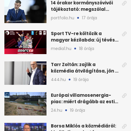
14 órakor kormányszóvivői
tájékoztató: megszólal
Magyar Péter is
portfolio.hu
17 órája
Sport TV-re költözik a
magyar kézilabda: új tévés
megállapodás
media1.hu
18 órája
Tarr Zoltán: zajlik a
közmédia átvilágítása, jön a
nyilvános véleményezés
444.hu
19 órája
Európai villamosenergia-
piac: miért drágább az esti
áram Magyarországon
24.hu
19 órája
Borsa Miklós a közmédiáról: