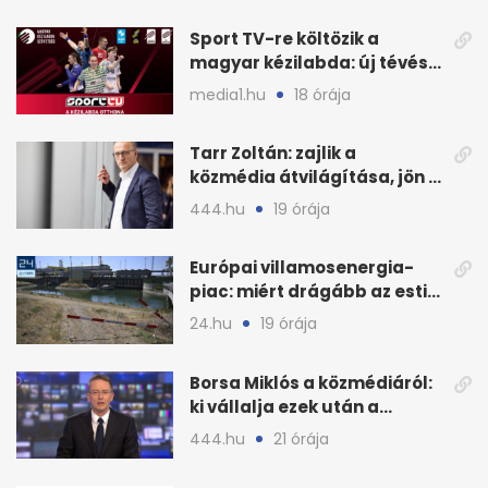
Sport TV-re költözik a
magyar kézilabda: új tévés
megállapodás
media1.hu
18 órája
Tarr Zoltán: zajlik a
közmédia átvilágítása, jön a
nyilvános véleményezés
444.hu
19 órája
Európai villamosenergia-
piac: miért drágább az esti
áram Magyarországon
24.hu
19 órája
Borsa Miklós a közmédiáról:
ki vállalja ezek után a
munkát?
444.hu
21 órája