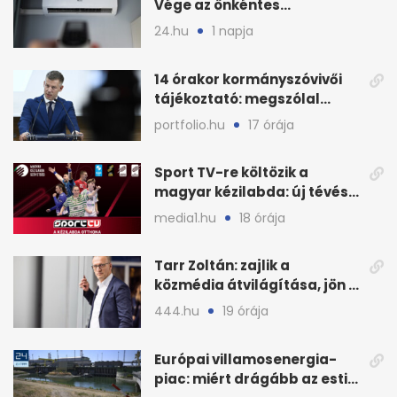
Vége az önkéntes
fogyasztáscsökkentésnek
24.hu
1 napja
14 órakor kormányszóvivői
tájékoztató: megszólal
Magyar Péter is
portfolio.hu
17 órája
Sport TV-re költözik a
magyar kézilabda: új tévés
megállapodás
media1.hu
18 órája
Tarr Zoltán: zajlik a
közmédia átvilágítása, jön a
nyilvános véleményezés
444.hu
19 órája
Európai villamosenergia-
piac: miért drágább az esti