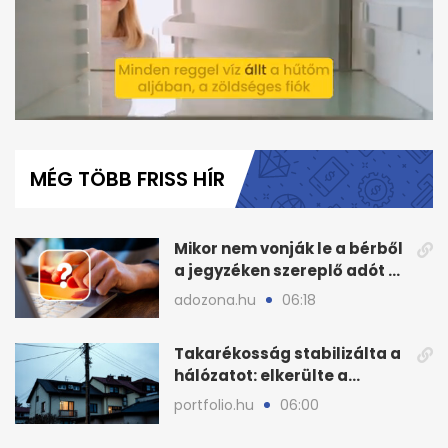
0
seconds
of
MÉG TÖBB FRISS HÍR
1
minute,
29
seconds
Mikor nem vonják le a bérből
a jegyzéken szereplő adót és
járulékot?
adozona.hu
06:18
Takarékosság stabilizálta a
hálózatot: elkerülte a
sötétséget Magyarország
portfolio.hu
06:00