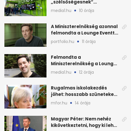
„szélsőségesnek”
minősítette az Euronews
media1.hu
10 órája
weboldalát
A Miniszterelnökség azonnal
felmondta a Lounge Eventtel
kötött szerződést
portfolio.hu
11 órája
Felmondta a
Miniszterelnökség a Lounge
Event keretszerződését
media1.hu
12 órája
Rugalmas iskolakezdés
jöhet: hosszabb szüneteket
javasolnak szeptembertől
mfor.hu
14 órája
Magyar Péter: Nem nehéz
kikövetkeztetni, hogy ki lehet