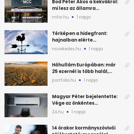
Bod Péter Ákos a kekvákról:
mi lesz az államra
visszaszálló vagyonnal?
mfor.hu
1 napja
Térképen a hidegfront:
hajnalban elérte
Magyarország határát
novekedes.hu
1 napja
Hőhullám Európában: már
25 ezernél is több halál,
folytatódhat
portfolio.hu
1 napja
Magyar Péter bejelentette:
Vége az önkéntes
fogyasztáscsökkentésnek
24.hu
1 napja
14 órakor kormányszóvivői