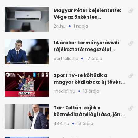
Magyar Péter bejelentette:
Vége az önkéntes
fogyasztáscsökkentésnek
24.hu
1 napja
14 órakor kormányszóvivői
tájékoztató: megszólal
Magyar Péter is
portfolio.hu
17 órája
Sport TV-re költözik a
magyar kézilabda: új tévés
megállapodás
media1.hu
18 órája
Tarr Zoltán: zajlik a
közmédia átvilágítása, jön a
nyilvános véleményezés
444.hu
19 órája