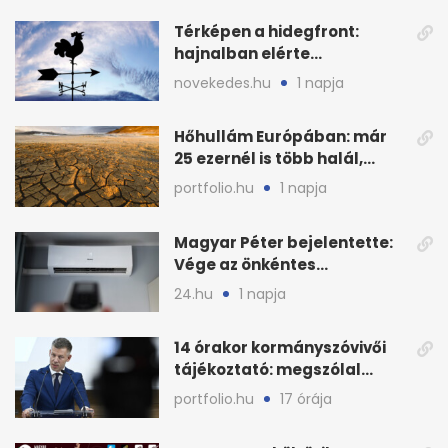
Térképen a hidegfront:
hajnalban elérte
Magyarország határát
novekedes.hu
1 napja
Hőhullám Európában: már
25 ezernél is több halál,
folytatódhat
portfolio.hu
1 napja
Magyar Péter bejelentette:
Vége az önkéntes
fogyasztáscsökkentésnek
24.hu
1 napja
14 órakor kormányszóvivői
tájékoztató: megszólal
Magyar Péter is
portfolio.hu
17 órája