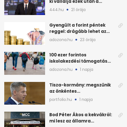
ki vállalja ezek után a
munkát?
444.hu
21 órája
Gyengült a forint péntek
reggel: drágább lehet az
euró és a dollár
adozona.hu
23 órája
100 ezer forintos
iskolakezdési támogatás
2026 őszén: adózás,
adozona.hu
1 napja
munkáltatói plusz
Tisza-kormány: megszűnik
az önkéntes
fogyasztáscsökkentés
portfolio.hu
1 napja
Bod Péter Ákos a kekvákról:
mi lesz az államra