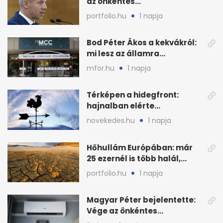
az önkéntes
fogyasztáscsökkentés
portfolio.hu
1 napja
Bod Péter Ákos a kekvákról:
mi lesz az államra
visszaszálló vagyonnal?
mfor.hu
1 napja
Térképen a hidegfront:
hajnalban elérte
Magyarország határát
novekedes.hu
1 napja
Hőhullám Európában: már
25 ezernél is több halál,
folytatódhat
portfolio.hu
1 napja
Magyar Péter bejelentette:
Vége az önkéntes
fogyasztáscsökkentésnek