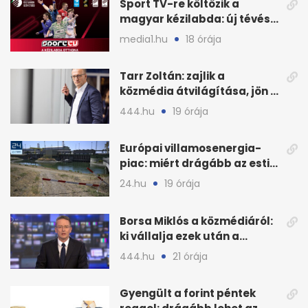
Sport TV-re költözik a
magyar kézilabda: új tévés
megállapodás
media1.hu
18 órája
Tarr Zoltán: zajlik a
közmédia átvilágítása, jön a
nyilvános véleményezés
444.hu
19 órája
Európai villamosenergia-
piac: miért drágább az esti
áram Magyarországon
24.hu
19 órája
Borsa Miklós a közmédiáról:
ki vállalja ezek után a
munkát?
444.hu
21 órája
Gyengült a forint péntek