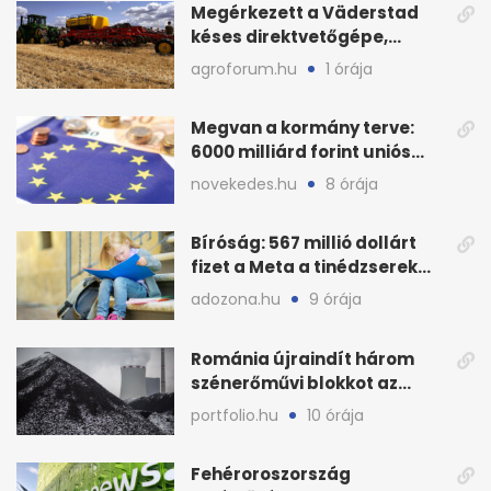
Megérkezett a Väderstad
késes direktvetőgépe,
élőben is bemutatták
agroforum.hu
1 órája
Megvan a kormány terve:
6000 milliárd forint uniós
pénz sorsa
novekedes.hu
8 órája
Bíróság: 567 millió dollárt
fizet a Meta a tinédzserek
védelmére
adozona.hu
9 órája
Románia újraindít három
szénerőművi blokkot az
áramellátás stabilizálására
portfolio.hu
10 órája
Fehéroroszország