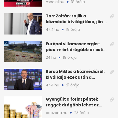
media1.hu
18 órája
Tarr Zoltán: zajlik a
közmédia átvilágítása, jön a
nyilvános véleményezés
444.hu
19 órája
Európai villamosenergia-
piac: miért drágább az esti
áram Magyarországon
24.hu
19 órája
Borsa Miklós a közmédiáról:
ki vállalja ezek után a
munkát?
444.hu
21 órája
Gyengült a forint péntek
reggel: drágább lehet az
euró és a dollár
adozona.hu
23 órája