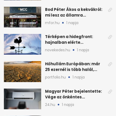
Bod Péter Ákos a kekvákról:
mi lesz az államra
visszaszálló vagyonnal?
mfor.hu
1 napja
Térképen a hidegfront:
hajnalban elérte
Magyarország határát
novekedes.hu
1 napja
Hőhullám Európában: már
25 ezernél is több halál,
folytatódhat
portfolio.hu
1 napja
Magyar Péter bejelentette:
Vége az önkéntes
fogyasztáscsökkentésnek
24.hu
1 napja