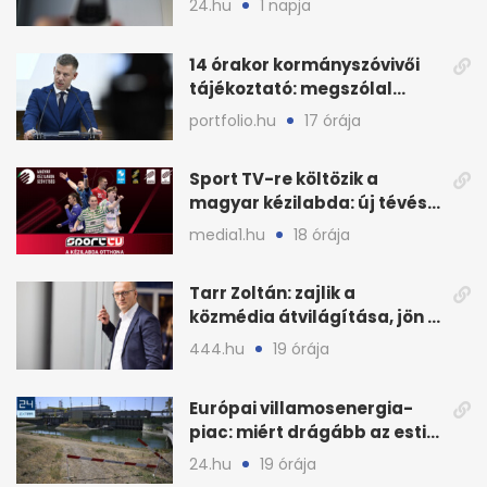
24.hu
1 napja
14 órakor kormányszóvivői
tájékoztató: megszólal
Magyar Péter is
portfolio.hu
17 órája
Sport TV-re költözik a
magyar kézilabda: új tévés
megállapodás
media1.hu
18 órája
Tarr Zoltán: zajlik a
közmédia átvilágítása, jön a
nyilvános véleményezés
444.hu
19 órája
Európai villamosenergia-
piac: miért drágább az esti
áram Magyarországon
24.hu
19 órája