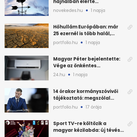
hajnalban elérte
Magyarország határát
novekedes.hu
1 napja
Hőhullám Európában: már
25 ezernél is több halál,
folytatódhat
portfolio.hu
1 napja
Magyar Péter bejelentette:
Vége az önkéntes
fogyasztáscsökkentésnek
24.hu
1 napja
14 órakor kormányszóvivői
tájékoztató: megszólal
Magyar Péter is
portfolio.hu
17 órája
Sport TV-re költözik a
magyar kézilabda: új tévés
megállapodás