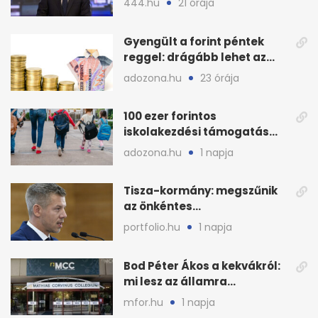
444.hu
21 órája
Gyengült a forint péntek
reggel: drágább lehet az
euró és a dollár
adozona.hu
23 órája
100 ezer forintos
iskolakezdési támogatás
2026 őszén: adózás,
adozona.hu
1 napja
munkáltatói plusz
Tisza-kormány: megszűnik
az önkéntes
fogyasztáscsökkentés
portfolio.hu
1 napja
Bod Péter Ákos a kekvákról:
mi lesz az államra
visszaszálló vagyonnal?
mfor.hu
1 napja