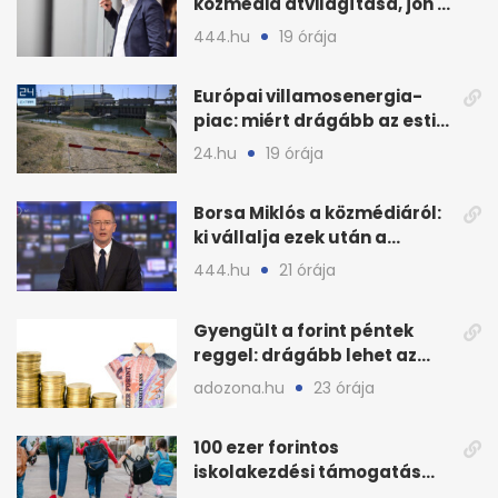
közmédia átvilágítása, jön a
nyilvános véleményezés
444.hu
19 órája
Európai villamosenergia-
piac: miért drágább az esti
áram Magyarországon
24.hu
19 órája
Borsa Miklós a közmédiáról:
ki vállalja ezek után a
munkát?
444.hu
21 órája
Gyengült a forint péntek
reggel: drágább lehet az
euró és a dollár
adozona.hu
23 órája
100 ezer forintos
iskolakezdési támogatás
2026 őszén: adózás,