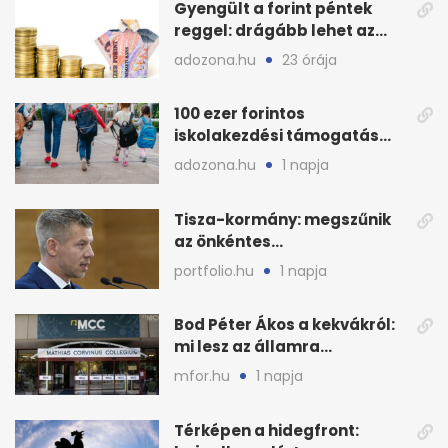
Gyengült a forint péntek
reggel: drágább lehet az
euró és a dollár
adozona.hu
23 órája
100 ezer forintos
iskolakezdési támogatás
2026 őszén: adózás,
adozona.hu
1 napja
munkáltatói plusz
Tisza-kormány: megszűnik
az önkéntes
fogyasztáscsökkentés
portfolio.hu
1 napja
Bod Péter Ákos a kekvákról:
mi lesz az államra
visszaszálló vagyonnal?
mfor.hu
1 napja
Térképen a hidegfront: