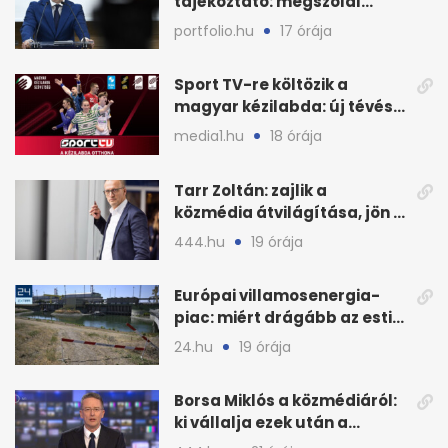
tájékoztató: megszólal
Magyar Péter is
portfolio.hu
17 órája
Sport TV-re költözik a
magyar kézilabda: új tévés
megállapodás
media1.hu
18 órája
Tarr Zoltán: zajlik a
közmédia átvilágítása, jön a
nyilvános véleményezés
444.hu
19 órája
Európai villamosenergia-
piac: miért drágább az esti
áram Magyarországon
24.hu
19 órája
Borsa Miklós a közmédiáról:
ki vállalja ezek után a
munkát?