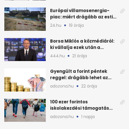
Európai villamosenergia-
piac: miért drágább az esti
áram Magyarországon
24.hu
19 órája
Borsa Miklós a közmédiáról:
ki vállalja ezek után a
munkát?
444.hu
21 órája
Gyengült a forint péntek
reggel: drágább lehet az
euró és a dollár
adozona.hu
22 órája
100 ezer forintos
iskolakezdési támogatás
2026 őszén: adózás,
adozona.hu
1 napja
munkáltatói plusz