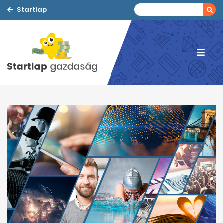
Startlap