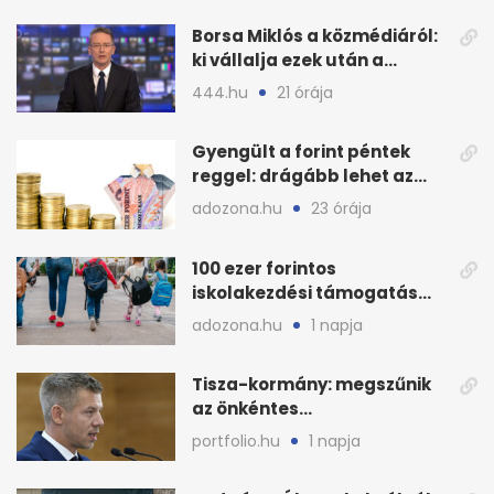
Borsa Miklós a közmédiáról:
ki vállalja ezek után a
munkát?
444.hu
21 órája
Gyengült a forint péntek
reggel: drágább lehet az
euró és a dollár
adozona.hu
23 órája
100 ezer forintos
iskolakezdési támogatás
2026 őszén: adózás,
adozona.hu
1 napja
munkáltatói plusz
Tisza-kormány: megszűnik
az önkéntes
fogyasztáscsökkentés
portfolio.hu
1 napja