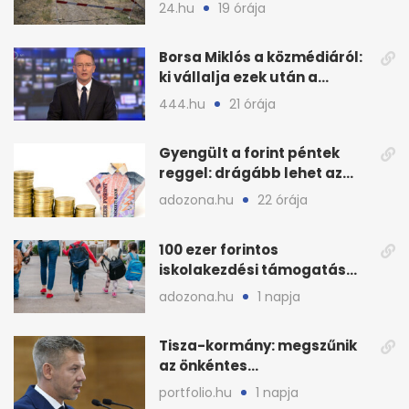
áram Magyarországon
24.hu
19 órája
Borsa Miklós a közmédiáról:
ki vállalja ezek után a
munkát?
444.hu
21 órája
Gyengült a forint péntek
reggel: drágább lehet az
euró és a dollár
adozona.hu
22 órája
100 ezer forintos
iskolakezdési támogatás
2026 őszén: adózás,
adozona.hu
1 napja
munkáltatói plusz
Tisza-kormány: megszűnik
az önkéntes
fogyasztáscsökkentés
portfolio.hu
1 napja