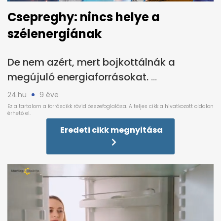
Csepreghy: nincs helye a
szélenergiának
De nem azért, mert bojkottálnák a
megújuló energiaforrásokat.
24.hu
9 éve
Eredeti cikk megnyitása