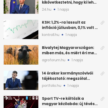
kikövetkeztetni, hogy ki lehet
a három jelölt
24.hu
1 napja
KSH: 1,2%-ra lassult az
infláció júliusban, 0,1% volt a
havi áresés
kontroll.hu
1 napja
Bivalytej Magyarországon:
miben más, és miért éri meg
feldolgozni?
agroforum.hu
1 napja
14 órakor kormányszóvivői
tájékoztató: megszólal
Magyar Péter is
portfolio.hu
1 napja
Sport TV-re költözik a
magyar kézilabda: új tévés