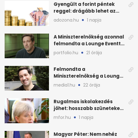
Gyengült a forint péntek
reggel: drágább lehet az
euró és a dollár
adozona.hu
1 napja
A Miniszterelnökség azonnal
felmondta a Lounge Eventtel
kötött szerződést
portfolio.hu
21 órája
Felmondta a
Miniszterelnökség a Lounge
Event keretszerződését
media1.hu
22 órája
Rugalmas iskolakezdés
jöhet: hosszabb szüneteket
javasolnak szeptembertől
mfor.hu
1 napja
Magyar Péter: Nem nehéz