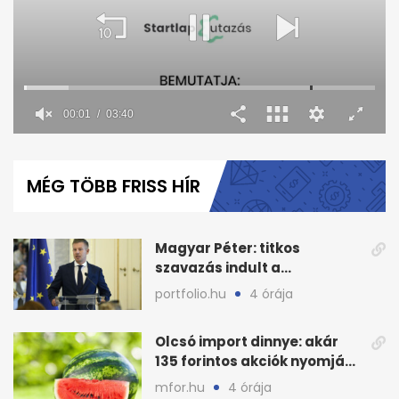
00:02
03:40
0
seconds
of
MÉG TÖBB FRISS HÍR
3
minutes,
41
seconds
Magyar Péter: titkos
szavazás indult a
köztársasági elnökjelöltről
portfolio.hu
4 órája
Olcsó import dinnye: akár
135 forintos akciók nyomják
le a piacot
mfor.hu
4 órája