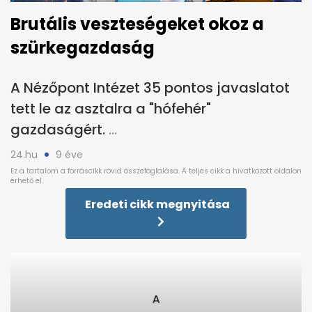
Brutális veszteségeket okoz a
szürkegazdaság
A Nézőpont Intézet 35 pontos javaslatot
tett le az asztalra a "hófehér"
gazdaságért.
24.hu
9 éve
Eredeti cikk megnyitása