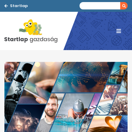
Startlap