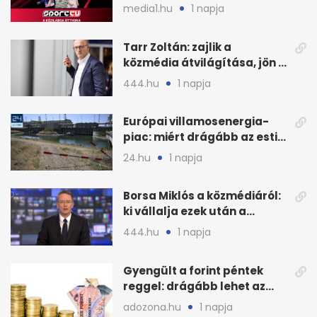
megállapodás
media1.hu
1 napja
Tarr Zoltán: zajlik a
közmédia átvilágítása, jön a
nyilvános véleményezés
444.hu
1 napja
Európai villamosenergia-
piac: miért drágább az esti
áram Magyarországon
24.hu
1 napja
Borsa Miklós a közmédiáról:
ki vállalja ezek után a
munkát?
444.hu
1 napja
Gyengült a forint péntek
reggel: drágább lehet az
euró és a dollár
adozona.hu
1 napja