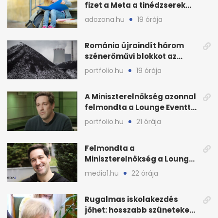
fizet a Meta a tinédzserek
védelmére
adozona.hu
19 órája
Románia újraindít három
szénerőművi blokkot az
áramellátás stabilizálására
portfolio.hu
19 órája
A Miniszterelnökség azonnal
felmondta a Lounge Eventtel
kötött szerződést
portfolio.hu
21 órája
Felmondta a
Miniszterelnökség a Lounge
Event keretszerződését
media1.hu
22 órája
Rugalmas iskolakezdés
jöhet: hosszabb szüneteket