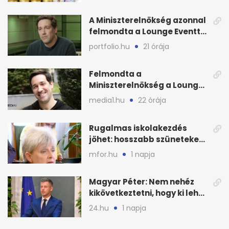
A Miniszterelnökség azonnal
felmondta a Lounge Eventtel
kötött szerződést
portfolio.hu
21 órája
Felmondta a
Miniszterelnökség a Lounge
Event keretszerződését
media1.hu
22 órája
Rugalmas iskolakezdés
jöhet: hosszabb szüneteket
javasolnak szeptembertől
mfor.hu
1 napja
Magyar Péter: Nem nehéz
kikövetkeztetni, hogy ki lehet
a három jelölt
24.hu
1 napja