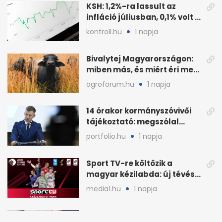
KSH: 1,2%-ra lassult az
infláció júliusban, 0,1% volt a
havi áresés
kontroll.hu
1 napja
Bivalytej Magyarországon:
miben más, és miért éri meg
feldolgozni?
agroforum.hu
1 napja
14 órakor kormányszóvivői
tájékoztató: megszólal
Magyar Péter is
portfolio.hu
1 napja
Sport TV-re költözik a
magyar kézilabda: új tévés
megállapodás
media1.hu
1 napja
Tarr Zoltán: zajlik a