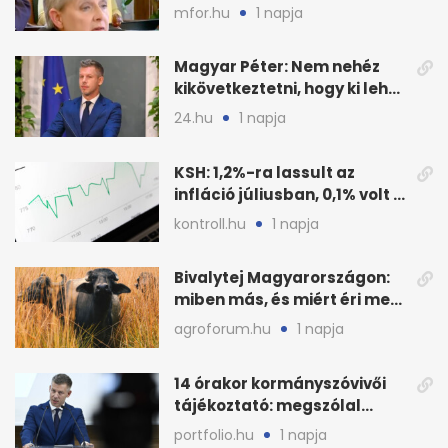
javasolnak szeptembertől
mfor.hu
1 napja
Magyar Péter: Nem nehéz
kikövetkeztetni, hogy ki lehet
a három jelölt
24.hu
1 napja
KSH: 1,2%-ra lassult az
infláció júliusban, 0,1% volt a
havi áresés
kontroll.hu
1 napja
Bivalytej Magyarországon:
miben más, és miért éri meg
feldolgozni?
agroforum.hu
1 napja
14 órakor kormányszóvivői
tájékoztató: megszólal
Magyar Péter is
portfolio.hu
1 napja