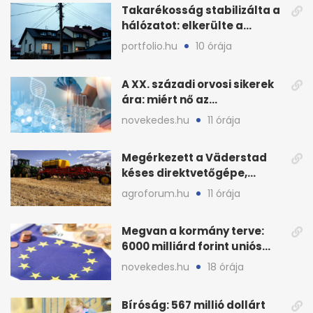
Takarékosság stabilizálta a
hálózatot: elkerülte a
sötétséget Magyarország
portfolio.hu
10 órája
A XX. századi orvosi sikerek
ára: miért nő az
egészségügy súlya?
novekedes.hu
11 órája
Megérkezett a Väderstad
késes direktvetőgépe,
bemutatón is látható
agroforum.hu
11 órája
Megvan a kormány terve:
6000 milliárd forint uniós
pénz sorsa
novekedes.hu
18 órája
Bíróság: 567 millió dollárt