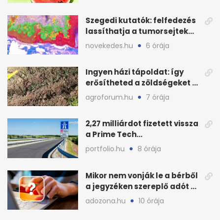
Szegedi kutatók: felfedezés
lassíthatja a tumorsejtek
terjedését
novekedes.hu
6 órája
Ingyen házi tápoldat: így
erősítheted a zöldségeket a
hőhullám után
agroforum.hu
7 órája
2,27 milliárdot fizetett vissza
a Prime Tech
Magántőkealap az
portfolio.hu
8 órája
államnak
Mikor nem vonják le a bérből
a jegyzéken szereplő adót és
járulékot?
adozona.hu
10 órája