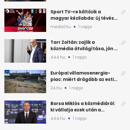
Sport TV-re költözik a
magyar kézilabda: új tévés
megállapodás
media1.hu
1 napja
Tarr Zoltán: zajlik a
közmédia átvilágítása, jön a
nyilvános véleményezés
444.hu
1 napja
Európai villamosenergia-
piac: miért drágább az esti
áram Magyarországon
24.hu
1 napja
Borsa Miklós a közmédiáról:
ki vállalja ezek után a
munkát?
444.hu
1 napja