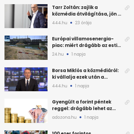
Tarr Zoltán: zajlik a
közmédia átvilágítása, jön a
nyilvános véleményezés
444.hu
23 órája
Európai villamosenergia-
piac: miért drágább az esti
áram Magyarországon
24.hu
1 napja
Borsa Miklós a közmédiáról:
ki vállalja ezek után a
munkát?
444.hu
1 napja
Gyengült a forint péntek
reggel: drágább lehet az
euró és a dollár
adozona.hu
1 napja
100 ezer forintos