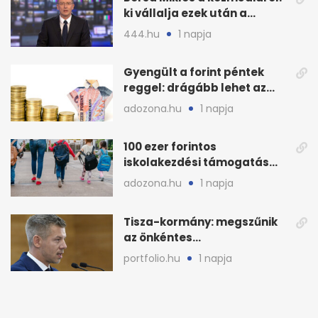
ki vállalja ezek után a
munkát?
444.hu
1 napja
Gyengült a forint péntek
reggel: drágább lehet az
euró és a dollár
adozona.hu
1 napja
100 ezer forintos
iskolakezdési támogatás
2026 őszén: adózás,
adozona.hu
1 napja
munkáltatói plusz
Tisza-kormány: megszűnik
az önkéntes
fogyasztáscsökkentés
portfolio.hu
1 napja