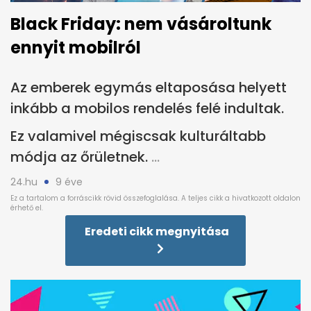
Black Friday: nem vásároltunk
ennyit mobilról
Az emberek egymás eltaposása helyett
inkább a mobilos rendelés felé indultak.
Ez valamivel mégiscsak kulturáltabb
módja az őrületnek.
24.hu
9 éve
Eredeti cikk megnyitása