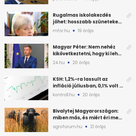
Rugalmas iskolakezdés
jöhet: hosszabb szüneteket
javasolnak szeptembertől
mfor.hu
19 órája
Magyar Péter: Nem nehéz
kikövetkeztetni, hogy ki lehet
a három jelölt
24.hu
20 órája
KSH: 1,2%-ra lassult az
infláció júliusban, 0,1% volt a
havi áresés
kontroll.hu
20 órája
Bivalytej Magyarországon:
miben más, és miért éri meg
feldolgozni?
agroforum.hu
21 órája