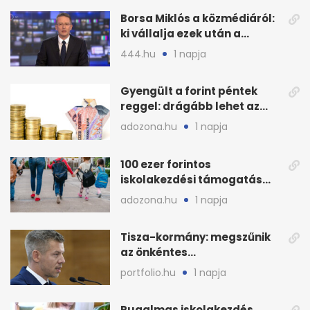
Borsa Miklós a közmédiáról:
ki vállalja ezek után a
munkát?
444.hu
1 napja
Gyengült a forint péntek
reggel: drágább lehet az
euró és a dollár
adozona.hu
1 napja
100 ezer forintos
iskolakezdési támogatás
2026 őszén: adózás,
adozona.hu
1 napja
munkáltatói plusz
Tisza-kormány: megszűnik
az önkéntes
fogyasztáscsökkentés
portfolio.hu
1 napja
Rugalmas iskolakezdés