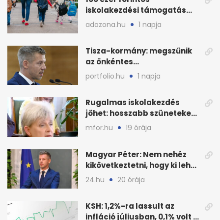
iskolakezdési támogatás
2026 őszén: adózás,
adozona.hu
1 napja
munkáltatói plusz
Tisza-kormány: megszűnik
az önkéntes
fogyasztáscsökkentés
portfolio.hu
1 napja
Rugalmas iskolakezdés
jöhet: hosszabb szüneteket
javasolnak szeptembertől
mfor.hu
19 órája
Magyar Péter: Nem nehéz
kikövetkeztetni, hogy ki lehet
a három jelölt
24.hu
20 órája
KSH: 1,2%-ra lassult az
infláció júliusban, 0,1% volt a