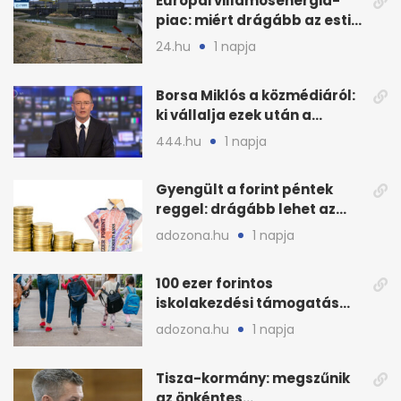
Európai villamosenergia-
piac: miért drágább az esti
áram Magyarországon
24.hu
1 napja
Borsa Miklós a közmédiáról:
ki vállalja ezek után a
munkát?
444.hu
1 napja
Gyengült a forint péntek
reggel: drágább lehet az
euró és a dollár
adozona.hu
1 napja
100 ezer forintos
iskolakezdési támogatás
2026 őszén: adózás,
adozona.hu
1 napja
munkáltatói plusz
Tisza-kormány: megszűnik
az önkéntes