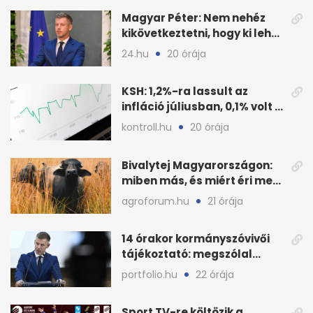
Magyar Péter: Nem nehéz
kikövetkeztetni, hogy ki lehet
a három jelölt
24.hu
20 órája
KSH: 1,2%-ra lassult az
infláció júliusban, 0,1% volt a
havi áresés
kontroll.hu
20 órája
Bivalytej Magyarországon:
miben más, és miért éri meg
feldolgozni?
agroforum.hu
21 órája
14 órakor kormányszóvivői
tájékoztató: megszólal
Magyar Péter is
portfolio.hu
22 órája
Sport TV-re költözik a