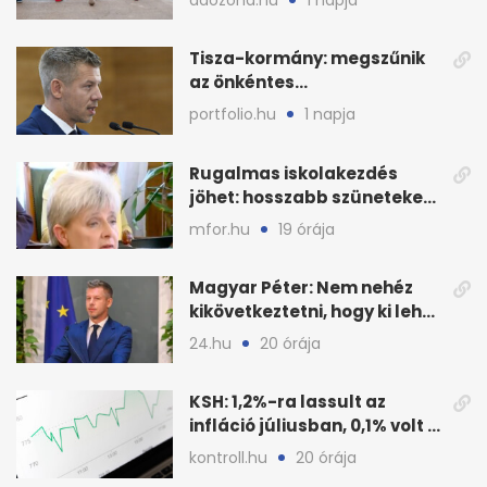
munkáltatói plusz
Tisza-kormány: megszűnik
az önkéntes
fogyasztáscsökkentés
portfolio.hu
1 napja
Rugalmas iskolakezdés
jöhet: hosszabb szüneteket
javasolnak szeptembertől
mfor.hu
19 órája
Magyar Péter: Nem nehéz
kikövetkeztetni, hogy ki lehet
a három jelölt
24.hu
20 órája
KSH: 1,2%-ra lassult az
infláció júliusban, 0,1% volt a
havi áresés
kontroll.hu
20 órája