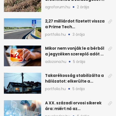
hőhullám után
agroforum.hu
2 órája
2,27 milliárdot fizetett vissza
a Prime Tech
Magántőkealap az
portfolio.hu
3 órája
államnak
Mikor nem vonják le a bérből
a jegyzéken szereplő adót és
járulékot?
adozona.hu
5 órája
Takarékosság stabilizálta a
hálózatot: elkerülte a
sötétséget Magyarország
portfolio.hu
5 órája
A XX. századi orvosi sikerek
ára: miért nő az
egészségügy súlya?