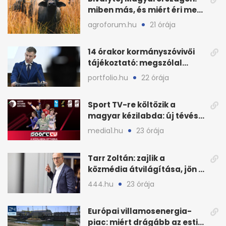
miben más, és miért éri meg
feldolgozni?
agroforum.hu
21 órája
14 órakor kormányszóvivői
tájékoztató: megszólal
Magyar Péter is
portfolio.hu
22 órája
Sport TV-re költözik a
magyar kézilabda: új tévés
megállapodás
media1.hu
23 órája
Tarr Zoltán: zajlik a
közmédia átvilágítása, jön a
nyilvános véleményezés
444.hu
23 órája
Európai villamosenergia-
piac: miért drágább az esti