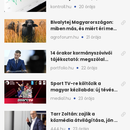
havi áresés
kontroll.hu
20 órája
Bivalytej Magyarországon:
miben más, és miért éri meg
feldolgozni?
agroforum.hu
21 órája
14 órakor kormányszóvivői
tájékoztató: megszólal
Magyar Péter is
portfolio.hu
22 órája
Sport TV-re költözik a
magyar kézilabda: új tévés
megállapodás
media1.hu
23 órája
Tarr Zoltán: zajlik a
közmédia átvilágítása, jön a
nyilvános véleményezés
444.hu
23 órája