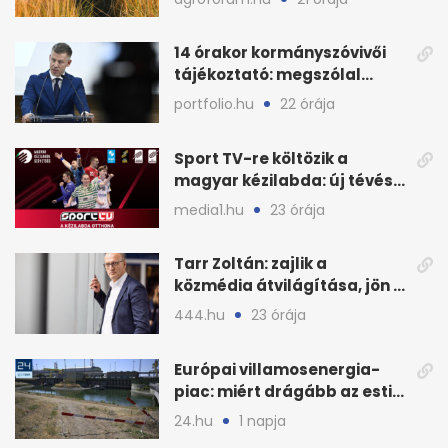
14 órakor kormányszóvivői
tájékoztató: megszólal
Magyar Péter is
portfolio.hu
22 órája
Sport TV-re költözik a
magyar kézilabda: új tévés
megállapodás
media1.hu
23 órája
Tarr Zoltán: zajlik a
közmédia átvilágítása, jön a
nyilvános véleményezés
444.hu
23 órája
Európai villamosenergia-
piac: miért drágább az esti
áram Magyarországon
24.hu
1 napja