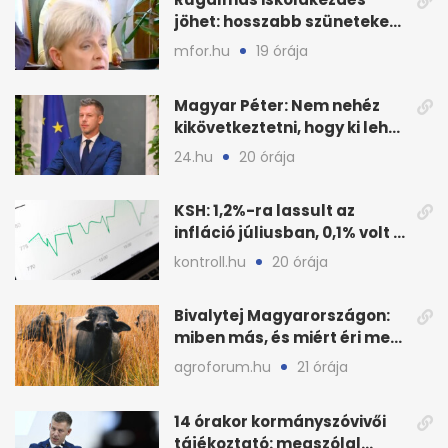
jöhet: hosszabb szüneteket
javasolnak szeptembertől
mfor.hu
19 órája
Magyar Péter: Nem nehéz
kikövetkeztetni, hogy ki lehet
a három jelölt
24.hu
20 órája
KSH: 1,2%-ra lassult az
infláció júliusban, 0,1% volt a
havi áresés
kontroll.hu
20 órája
Bivalytej Magyarországon:
miben más, és miért éri meg
feldolgozni?
agroforum.hu
21 órája
14 órakor kormányszóvivői
tájékoztató: megszólal