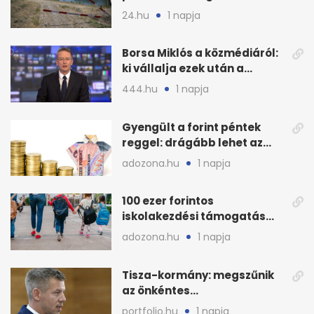
áram Magyarországon
24.hu
1 napja
Borsa Miklós a közmédiáról:
ki vállalja ezek után a
munkát?
444.hu
1 napja
Gyengült a forint péntek
reggel: drágább lehet az
euró és a dollár
adozona.hu
1 napja
100 ezer forintos
iskolakezdési támogatás
2026 őszén: adózás,
adozona.hu
1 napja
munkáltatói plusz
Tisza-kormány: megszűnik
az önkéntes
fogyasztáscsökkentés
portfolio.hu
1 napja