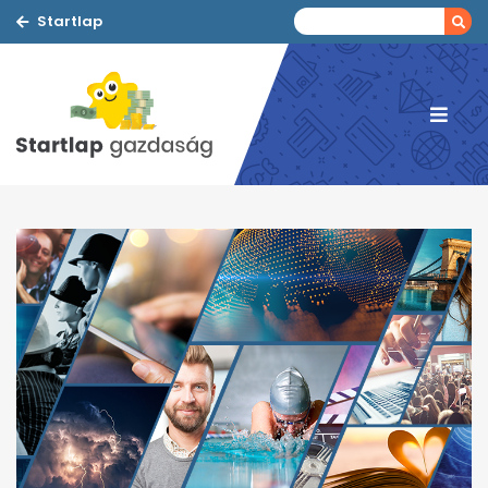
Startlap