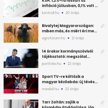
KSH: 1,2%-ra lassult az
infláció júliusban, 0,1% volt a
havi áresés
kontroll.hu
20 órája
Bivalytej Magyarországon:
miben más, és miért éri meg
feldolgozni?
agroforum.hu
21 órája
14 órakor kormányszóvivői
tájékoztató: megszólal
Magyar Péter is
portfolio.hu
22 órája
Sport TV-re költözik a
magyar kézilabda: új tévés
megállapodás
media1.hu
23 órája
Tarr Zoltán: zajlik a
közmédia átvilágítása, jön a