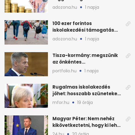
euró és a dollár
adozona.hu
1 napja
100 ezer forintos
iskolakezdési támogatás
2026 őszén: adózás,
adozona.hu
1 napja
munkáltatói plusz
Tisza-kormány: megszűnik
az önkéntes
fogyasztáscsökkentés
portfolio.hu
1 napja
Rugalmas iskolakezdés
jöhet: hosszabb szüneteket
javasolnak szeptembertől
mfor.hu
19 órája
Magyar Péter: Nem nehéz
kikövetkeztetni, hogy ki lehet
a három jelölt
24.hu
20 órája