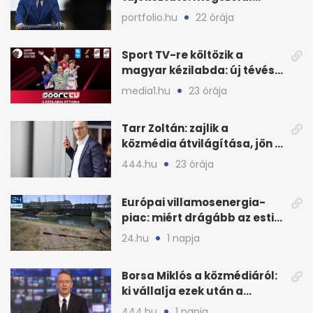
Magyar Péter is
portfolio.hu
22 órája
Sport TV-re költözik a
magyar kézilabda: új tévés
megállapodás
media1.hu
23 órája
Tarr Zoltán: zajlik a
közmédia átvilágítása, jön a
nyilvános véleményezés
444.hu
23 órája
Európai villamosenergia-
piac: miért drágább az esti
áram Magyarországon
24.hu
1 napja
Borsa Miklós a közmédiáról:
ki vállalja ezek után a
munkát?
444.hu
1 napja