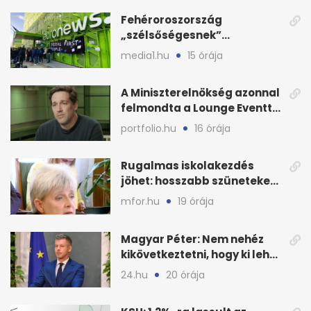
Fehéroroszország
„szélsőségesnek”
minősítette az Euronews
media1.hu
15 órája
weboldalát
A Miniszterelnökség azonnal
felmondta a Lounge Eventtel
kötött szerződést
portfolio.hu
16 órája
Rugalmas iskolakezdés
jöhet: hosszabb szüneteket
javasolnak szeptembertől
mfor.hu
19 órája
Magyar Péter: Nem nehéz
kikövetkeztetni, hogy ki lehet
a három jelölt
24.hu
20 órája