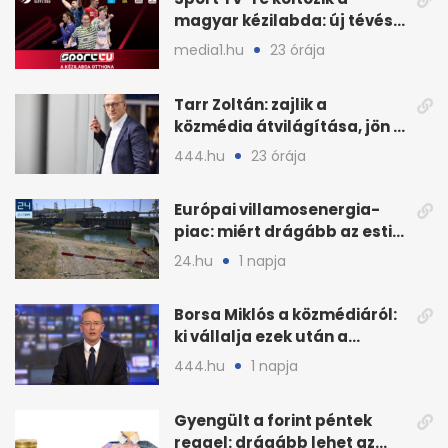
magyar kézilabda: új tévés
megállapodás
media1.hu
23 órája
Tarr Zoltán: zajlik a
közmédia átvilágítása, jön a
nyilvános véleményezés
444.hu
23 órája
Európai villamosenergia-
piac: miért drágább az esti
áram Magyarországon
24.hu
1 napja
Borsa Miklós a közmédiáról:
ki vállalja ezek után a
munkát?
444.hu
1 napja
Gyengült a forint péntek
reggel: drágább lehet az