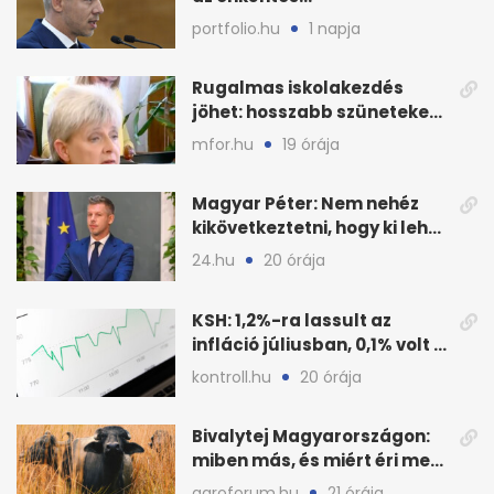
fogyasztáscsökkentés
portfolio.hu
1 napja
Rugalmas iskolakezdés
jöhet: hosszabb szüneteket
javasolnak szeptembertől
mfor.hu
19 órája
Magyar Péter: Nem nehéz
kikövetkeztetni, hogy ki lehet
a három jelölt
24.hu
20 órája
KSH: 1,2%-ra lassult az
infláció júliusban, 0,1% volt a
havi áresés
kontroll.hu
20 órája
Bivalytej Magyarországon:
miben más, és miért éri meg
feldolgozni?
agroforum.hu
21 órája