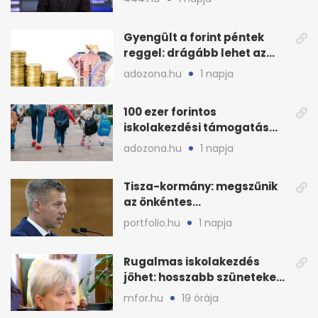
Gyengült a forint péntek
reggel: drágább lehet az
euró és a dollár
adozona.hu
1 napja
100 ezer forintos
iskolakezdési támogatás
2026 őszén: adózás,
adozona.hu
1 napja
munkáltatói plusz
Tisza-kormány: megszűnik
az önkéntes
fogyasztáscsökkentés
portfolio.hu
1 napja
Rugalmas iskolakezdés
jöhet: hosszabb szüneteket
javasolnak szeptembertől
mfor.hu
19 órája