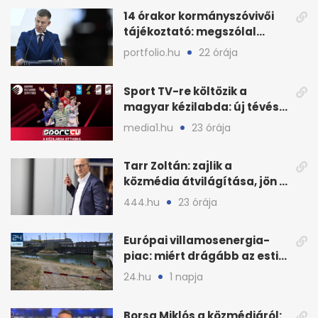
14 órakor kormányszóvivői
tájékoztató: megszólal
Magyar Péter is
portfolio.hu
22 órája
Sport TV-re költözik a
magyar kézilabda: új tévés
megállapodás
media1.hu
23 órája
Tarr Zoltán: zajlik a
közmédia átvilágítása, jön a
nyilvános véleményezés
444.hu
23 órája
Európai villamosenergia-
piac: miért drágább az esti
áram Magyarországon
24.hu
1 napja
Borsa Miklós a közmédiáról: