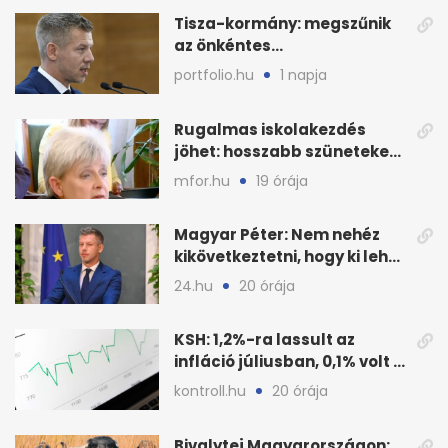
Tisza-kormány: megszűnik
az önkéntes
fogyasztáscsökkentés
portfolio.hu
1 napja
Rugalmas iskolakezdés
jöhet: hosszabb szüneteket
javasolnak szeptembertől
mfor.hu
19 órája
Magyar Péter: Nem nehéz
kikövetkeztetni, hogy ki lehet
a három jelölt
24.hu
20 órája
KSH: 1,2%-ra lassult az
infláció júliusban, 0,1% volt a
havi áresés
kontroll.hu
20 órája
Bivalytej Magyarországon: