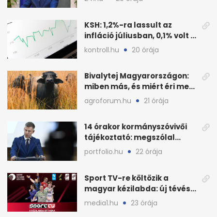
KSH: 1,2%-ra lassult az
infláció júliusban, 0,1% volt a
havi áresés
kontroll.hu
20 órája
Bivalytej Magyarországon:
miben más, és miért éri meg
feldolgozni?
agroforum.hu
21 órája
14 órakor kormányszóvivői
tájékoztató: megszólal
Magyar Péter is
portfolio.hu
22 órája
Sport TV-re költözik a
magyar kézilabda: új tévés
megállapodás
media1.hu
23 órája