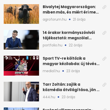
Bivalytej Magyarországon:
miben más, és miért éri meg
feldolgozni?
agroforum.hu
21 órája
14 órakor kormányszóvivői
tájékoztató: megszólal
Magyar Péter is
portfolio.hu
22 órája
Sport TV-re költözik a
magyar kézilabda: új tévés
megállapodás
media1.hu
23 órája
Tarr Zoltán: zajlik a
közmédia átvilágítása, jön a
nyilvános véleményezés
444.hu
23 órája