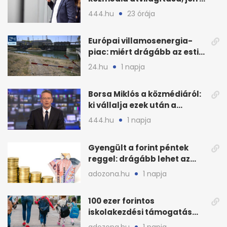
nyilvános véleményezés
444.hu
23 órája
Európai villamosenergia-
piac: miért drágább az esti
áram Magyarországon
24.hu
1 napja
Borsa Miklós a közmédiáról:
ki vállalja ezek után a
munkát?
444.hu
1 napja
Gyengült a forint péntek
reggel: drágább lehet az
euró és a dollár
adozona.hu
1 napja
100 ezer forintos
iskolakezdési támogatás
2026 őszén: adózás,
adozona.hu
1 napja