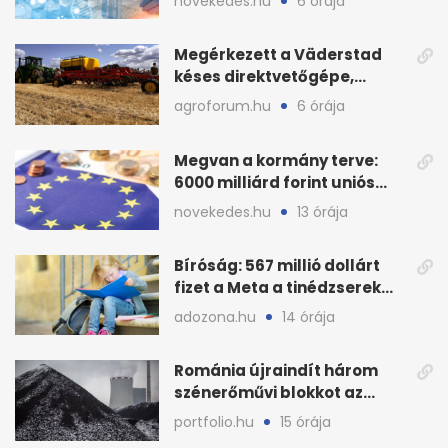
novekedes.hu
6 órája
Megérkezett a Väderstad
késes direktvetőgépe,
bemutatón is látható
agroforum.hu
6 órája
Megvan a kormány terve:
6000 milliárd forint uniós
pénz sorsa
novekedes.hu
13 órája
Bíróság: 567 millió dollárt
fizet a Meta a tinédzserek
védelmére
adozona.hu
14 órája
Románia újraindít három
szénerőművi blokkot az
áramellátás stabilizálására
portfolio.hu
15 órája