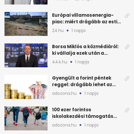
Európai villamosenergia-
piac: miért drágább az esti
áram Magyarországon
24.hu
1 napja
Borsa Miklós a közmédiáról:
ki vállalja ezek után a
munkát?
444.hu
1 napja
Gyengült a forint péntek
reggel: drágább lehet az
euró és a dollár
adozona.hu
1 napja
100 ezer forintos
iskolakezdési támogatás
2026 őszén: adózás,
adozona.hu
1 napja
munkáltatói plusz