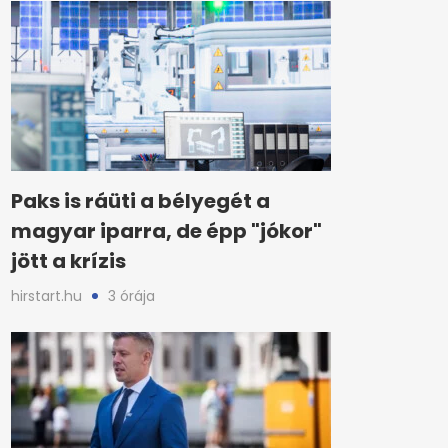
Paks is ráüti a bélyegét a
magyar iparra, de épp "jókor"
jött a krízis
hirstart.hu
3 órája