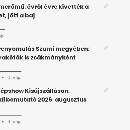
merőmű: évről évre kivették a
, jött a baj
ája
őrenyomulás Szumi megyében:
 rakéták is zsákmányként
10 órája
épshow Kisújszálláson:
di bemutató 2026. augusztus
16 órája