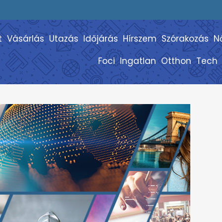
t
Vásárlás
Utazás
Időjárás
Hírszem
Szórakozás
N
Foci
Ingatlan
Otthon
Tech