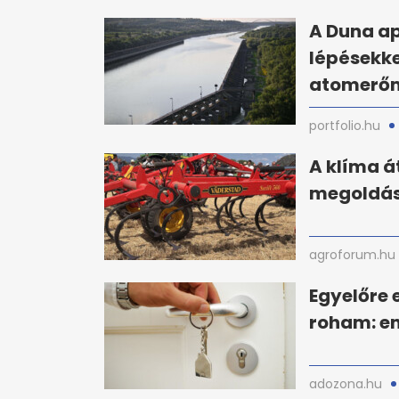
A Duna a
lépésekk
atomerő
portfolio.hu
A klíma á
megoldás
agroforum.hu
Egyelőre 
roham: en
adozona.hu