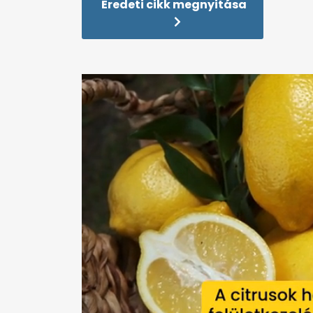
Eredeti cikk megnyitása