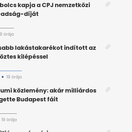
bolcs kapja a CPJ nemzetközi
badság-díját
19 órája
abb lakástakarékot indított az
köztes kilépéssel
19 órája
iumi közlemény: akár milliárdos
gette Budapest fáit
19 órája