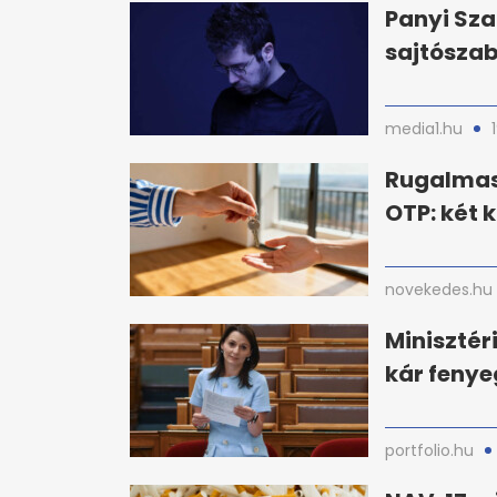
Panyi Sza
sajtósza
media1.hu
Rugalmas
OTP: két 
novekedes.hu
Minisztér
kár fenye
portfolio.hu