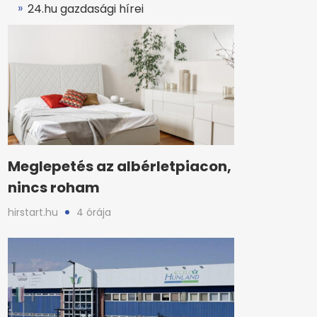
24.hu gazdasági hírei
Meglepetés az albérletpiacon,
nincs roham
hirstart.hu
4 órája