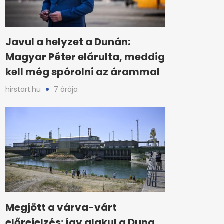
Javul a helyzet a Dunán:
Magyar Péter elárulta, meddig
kell még spórolni az árammal
hirstart.hu
7 órája
Megjött a várva-várt
előrejelzés: így alakul a Duna