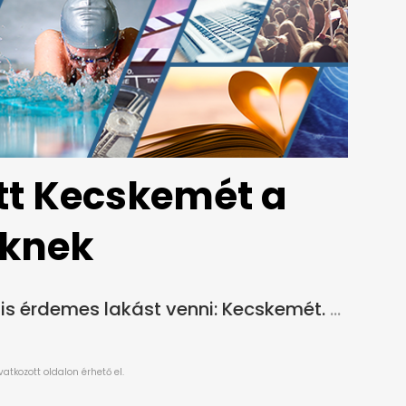
tt Kecskemét a
őknek
is érdemes lakást venni: Kecskemét.