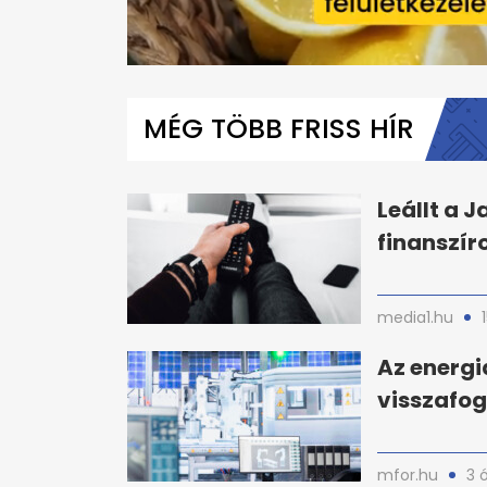
0
seconds
of
MÉG TÖBB FRISS HÍR
1
minute,
21
seconds
Volume
0%
Leállt a J
finanszír
media1.hu
Az energia
visszafog
mfor.hu
3 