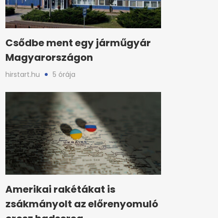
Csődbe ment egy járműgyár
Magyarországon
hirstart.hu
5 órája
Amerikai rakétákat is
zsákmányolt az előrenyomuló