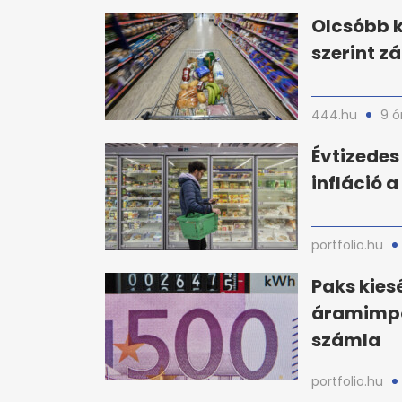
Olcsóbb k
szerint z
444.hu
9 ó
Évtizedes
infláció a
portfolio.hu
Paks kies
áramimpor
számla
portfolio.hu