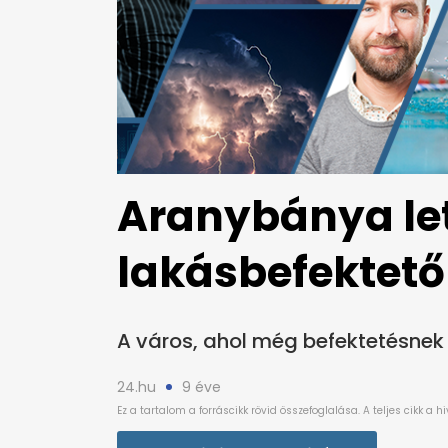
Aranybánya le
lakásbefektet
A város, ahol még befektetésnek 
24.hu
9 éve