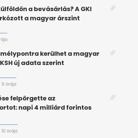
ülföldön a bevásárlás? A GKI
árkózott a magyar árszint
rája
 mélypontra kerülhet a magyar
 KSH új adata szerint
9 órája
ése felpörgette az
tot: napi 4 milliárd forintos
10 órája