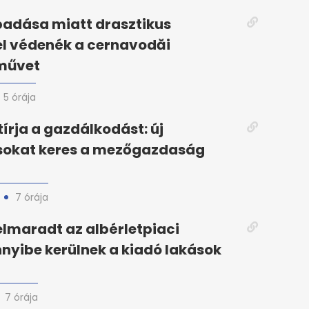
padása miatt drasztikus
el védenék a cernavodăi
művet
5 órája
tírja a gazdálkodást: új
okat keres a mezőgazdaság
7 órája
elmaradt az albérletpiaci
nyibe kerülnek a kiadó lakások
7 órája