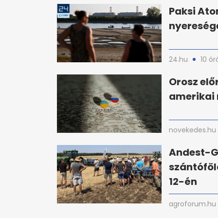
Paksi Ato
nyereséget
24.hu
10 ór
Orosz el
amerikai
novekedes.hu
Andest-G
szántóföl
12-én
agroforum.hu