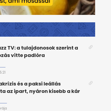
azz TV: a tulajdonosok szerint a
ozás vitte padlóra
15:21
krízis és a paksi leállás
ta az ipart, nyáron kisebb a kár
órája