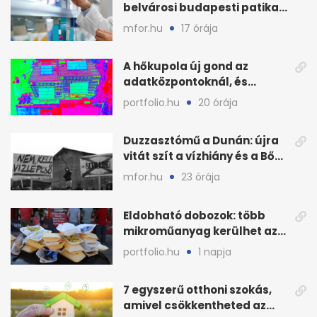
belvárosi budapesti patika
is
mfor.hu
17 órája
A hőkupola új gond az
adatközpontoknál, és
pénzbe kerülhet
portfolio.hu
20 órája
Duzzasztómű a Dunán: újra
vitát szít a vízhiány és a Bős–
Nagymaros-ügy
mfor.hu
23 órája
Eldobható dobozok: több
mikroműanyag kerülhet az
ételbe, mint hinnéd
portfolio.hu
1 napja
7 egyszerű otthoni szokás,
amivel csökkentheted az