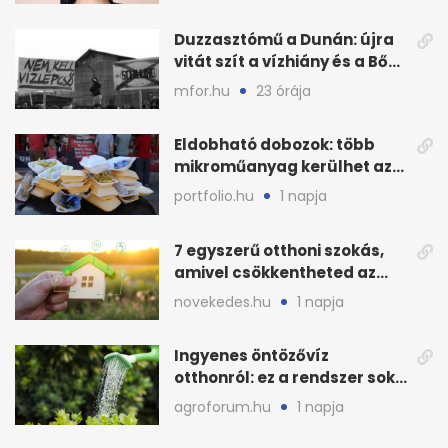
Duzzasztómű a Dunán: újra
vitát szít a vízhiány és a Bős–
Nagymaros-ügy
mfor.hu
23 órája
Eldobható dobozok: több
mikroműanyag kerülhet az
ételbe, mint hinnéd
portfolio.hu
1 napja
7 egyszerű otthoni szokás,
amivel csökkentheted az
energiafogyasztást
novekedes.hu
1 napja
Ingyenes öntözővíz
otthonról: ez a rendszer sok
házban már működik
agroforum.hu
1 napja