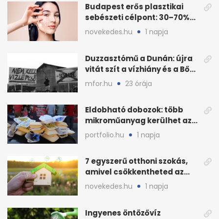
Budapest erős plasztikai
sebészeti célpont: 30–70%
árkülönbség
novekedes.hu
1 napja
Duzzasztómű a Dunán: újra
vitát szít a vízhiány és a Bős–
Nagymaros-ügy
mfor.hu
23 órája
Eldobható dobozok: több
mikroműanyag kerülhet az
ételbe, mint hinnéd
portfolio.hu
1 napja
7 egyszerű otthoni szokás,
amivel csökkentheted az
energiafogyasztást
novekedes.hu
1 napja
Ingyenes öntözővíz