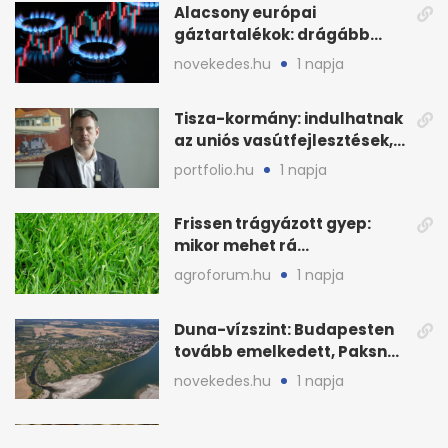
Alacsony európai
gáztartalékok: drágább
lehet a fűtési szezon
novekedes.hu
1 napja
Tisza-kormány: indulhatnak
az uniós vasútfejlesztések,
jön az NVVH-meghallgatás
portfolio.hu
1 napja
Frissen trágyázott gyep:
mikor mehet rá
biztonságosan gyerek és
agroforum.hu
1 napja
kutya?
Duna-vízszint: Budapesten
tovább emelkedett, Paksnál
keddre jöhet fordulat
novekedes.hu
1 napja
Körforgásos gazdaság: