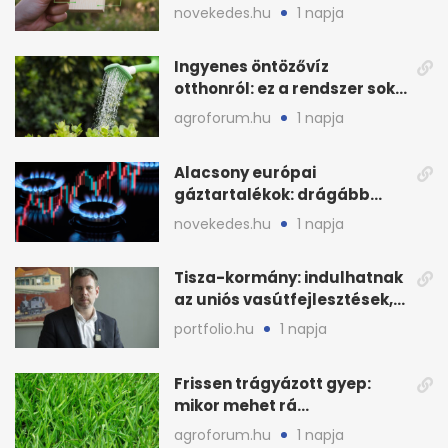
energiafogyasztást
novekedes.hu
1 napja
Ingyenes öntözővíz
otthonról: ez a rendszer sok
házban már működik
agroforum.hu
1 napja
Alacsony európai
gáztartalékok: drágább
lehet a fűtési szezon
novekedes.hu
1 napja
Tisza-kormány: indulhatnak
az uniós vasútfejlesztések,
jön az NVVH-meghallgatás
portfolio.hu
1 napja
Frissen trágyázott gyep:
mikor mehet rá
biztonságosan gyerek és
agroforum.hu
1 napja