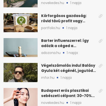
keddre jöhet fordulat
novekedes.hu
1 napja
Körforgásos gazdaság:
rövid távú profit vagy
hosszú távú zöld célok?
portfolio.hu
1 napja
Barter influenszerrel: így
adózik a céged a
megállapodás után
adozona.hu
1 napja
Végelszámolás indul Balásy
Gyula két cégénél, jogutód
nélkül zárnak
mfor.hu
1 napja
Budapest erős plasztikai
sebészeti célpont: 30–70%
árkülönbség
novekedes.hu
1 napja