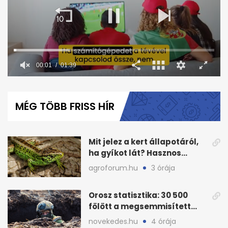
00:02
01:39
0
seconds
of
MÉG TÖBB FRISS HÍR
1
minute,
39
seconds
Mit jelez a kert állapotáról,
ha gyíkot lát? Hasznos
tudnivalók
agroforum.hu
3 órája
Orosz statisztika: 30 500
fölött a megsemmisített
ukrán páncélosok száma
novekedes.hu
4 órája