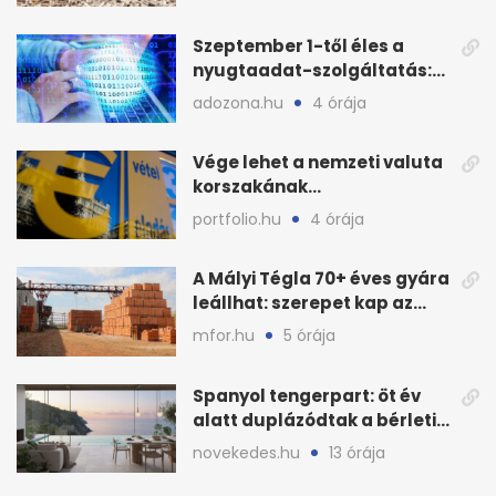
Szeptember 1-től éles a
nyugtaadat-szolgáltatás:
mit kell jelenteni a NAV-nak?
adozona.hu
4 órája
Vége lehet a nemzeti valuta
korszakának
Magyarországon?
portfolio.hu
4 órája
A Mályi Tégla 70+ éves gyára
leállhat: szerepet kap az
állam is
mfor.hu
5 órája
Spanyol tengerpart: öt év
alatt duplázódtak a bérleti
díjak
novekedes.hu
13 órája