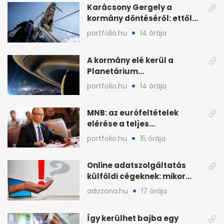
Karácsony Gergely a
kormány döntéséről: ettől
tart legjobban Budapest
portfolio.hu
14 órája
A kormány elé kerül a
Planetárium
újjáélesztésének terve
portfolio.hu
14 órája
szeptemberben
MNB: az eurófeltételek
elérése a teljes
gazdaságnak hozhat
portfolio.hu
15 órája
hasznot
Online adatszolgáltatás
külföldi cégeknek: mikor
kötelező, mikor opció?
adozona.hu
17 órája
Így kerülhet bajba egy