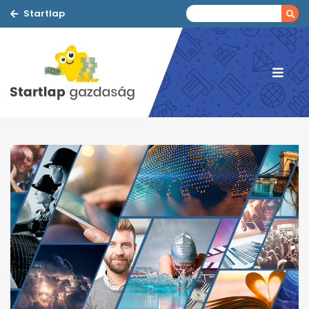
Startlap