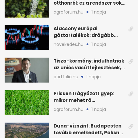
otthonról: ez a rendszer sok
házban már működik
agroforum.hu
1 napja
Alacsony európai
gáztartalékok: drágább
lehet a fűtési szezon
novekedes.hu
1 napja
Tisza-kormány: indulhatnak
az uniós vasútfejlesztések,
jön az NVVH-meghallgatás
portfolio.hu
1 napja
Frissen trágyázott gyep:
mikor mehet rá
biztonságosan gyerek és
agroforum.hu
1 napja
kutya?
Duna-vízszint: Budapesten
tovább emelkedett, Paksnál