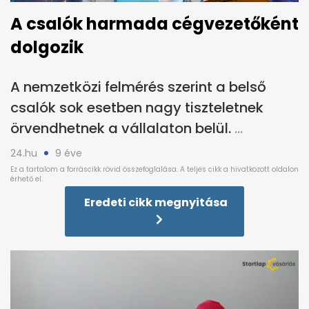
A csalók harmada cégvezetőként
dolgozik
A nemzetközi felmérés szerint a belső
csalók sok esetben nagy tiszteletnek
örvendhetnek a vállalaton belül.
24.hu
9 éve
Eredeti cikk megnyitása