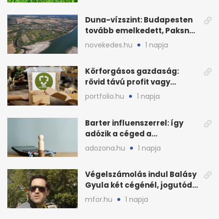
kutya?
Duna-vízszint: Budapesten
tovább emelkedett, Paksnál
keddre jöhet fordulat
novekedes.hu
1 napja
Körforgásos gazdaság:
rövid távú profit vagy
hosszú távú zöld célok?
portfolio.hu
1 napja
Barter influenszerrel: így
adózik a céged a
megállapodás után
adozona.hu
1 napja
Végelszámolás indul Balásy
Gyula két cégénél, jogutód
nélkül zárnak
mfor.hu
1 napja