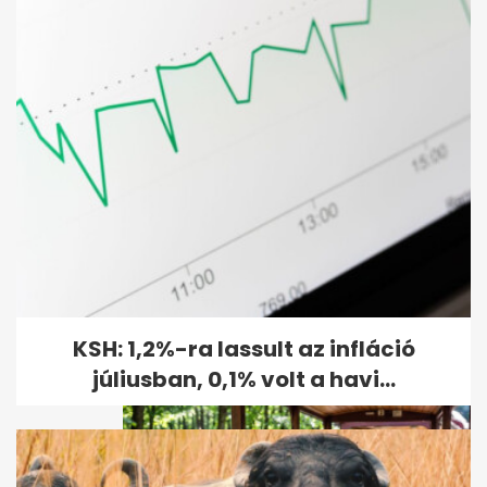
Őszirózsa a kertben: nyár
végén indul, ősszel hozza a
színét
KSH: 1,2%-ra lassult az infláció
júliusban, 0,1% volt a havi...