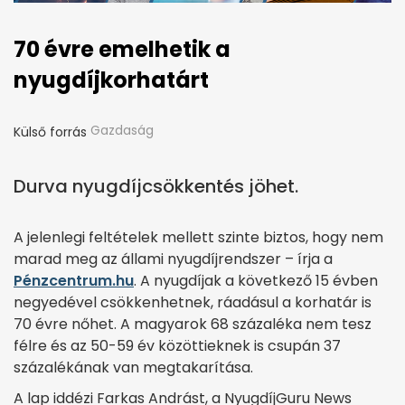
70 évre emelhetik a
nyugdíjkorhatárt
Gazdaság
Külső forrás
Durva nyugdíjcsökkentés jöhet.
A jelenlegi feltételek mellett szinte biztos, hogy nem
marad meg az állami nyugdíjrendszer – írja a
Pénzcentrum.hu
. A nyugdíjak a következő 15 évben
negyedével csökkenhetnek, ráadásul a korhatár is
70 évre nőhet. A magyarok 68 százaléka nem tesz
félre és az 50-59 év közöttieknek is csupán 37
százalékának van megtakarítása.
A lap iddézi Farkas Andrást, a NyugdíjGuru News