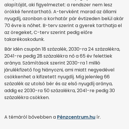
alapítóját, aki figyelmeztet: a rendszer nem lesz
örökké fenntartható. A-tervként marad az állami
nyugdíj, azonban a korhatár pár évtizeden belül akár
70 évre is nőhet. B-terv szerint a gyerek tarthatja el
az öregeket, C-terv szerint pedig előre
takarékoskodunk.
Bár idén csupán 18 százalék, 2030-ra 24 százalékra,
2041-re pedig 28 százalékra nő a 65 év felettiek
aránya. Számítások szerint 2030-ra 1 millió
járulékfizető fog hiányozni, ami miatt negyedével
csökkenhet a kifizetett nyugdíj. Míg jelenleg 66
százalék az utolsó bér és az első nyugdíj aránya,
addig ez 2030-ra 50 százalékra, 2041-re pedig 30
százalékra csökken.
A témáról bővebben a
Pénzcentrum.hu
ír.