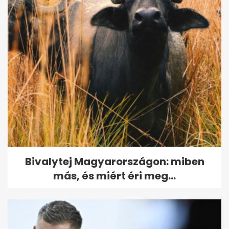
Kisvasutas kirándulás
kánikulában: 9 hazai útvonal
unokákkal
Bivalytej Magyarországon: miben
más, és miért éri meg...