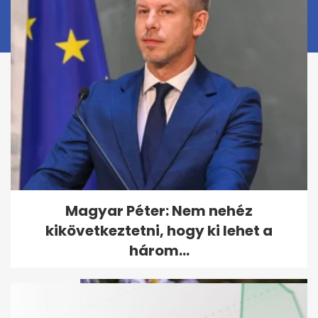
A szocializmus bakelit
Magyar Péter: Nem nehéz
csillárjai ma már akár
kikövetkeztetni, hogy ki lehet a
százezreket is...
három...