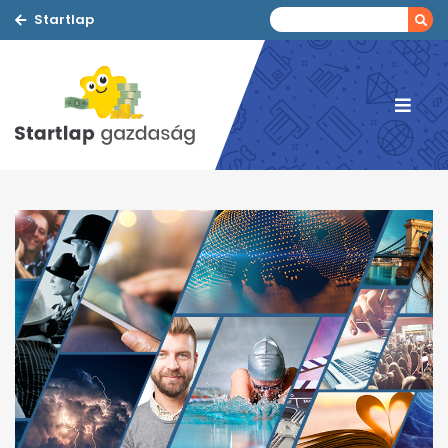
Startlap