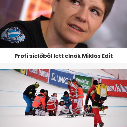
Profi síelőből lett elnök Miklós Edit