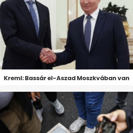
Kreml: Bassár el-Aszad Moszkvában van