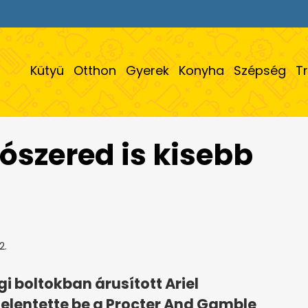
Kütyü
Otthon
Gyerek
Konyha
Szépség
T
szered is kisebb
2.
boltokban árusított Ariel
jelentette be a Procter And Gamble