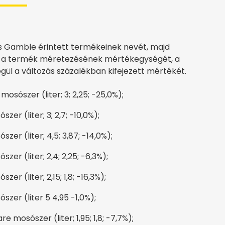
és Gamble érintett termékeinek nevét, majd
t: a termék méretezésének mértékegységét, a
gül a változás százalékban kifejezett mértékét.
sószer (liter; 3; 2,25; -25,0%);
er (liter; 3; 2,7; -10,0%);
er (liter; 4,5; 3,87; -14,0%);
er (liter; 2,4; 2,25; -6,3%);
r (liter; 2,15; 1,8; -16,3%);
zer (liter 5 4,95 -1,0%);
 mosószer (liter; 1,95; 1,8; -7,7%);