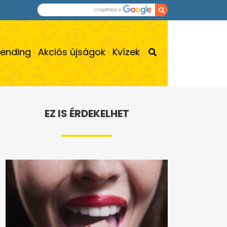
rending
Akciós újságok
Kvízek
EZ IS ÉRDEKELHET