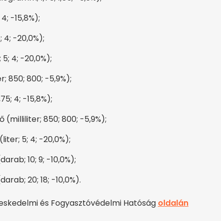
 4; -15,8%);
; 4; -20,0%);
 5; 4; -20,0%);
er; 850; 800; -5,9%);
,75; 4; -15,8%);
(milliliter; 850; 800; -5,9%);
ter; 5; 4; -20,0%);
arab; 10; 9; -10,0%);
arab; 20; 18; -10,0%).
ereskedelmi és Fogyasztóvédelmi Hatóság
oldalán