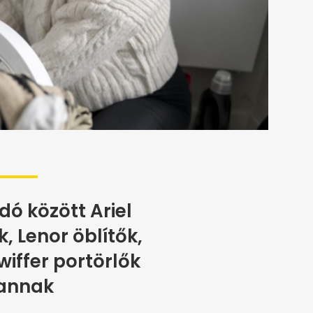
ó között Ariel
 Lenor öblítők,
iffer portörlők
annak