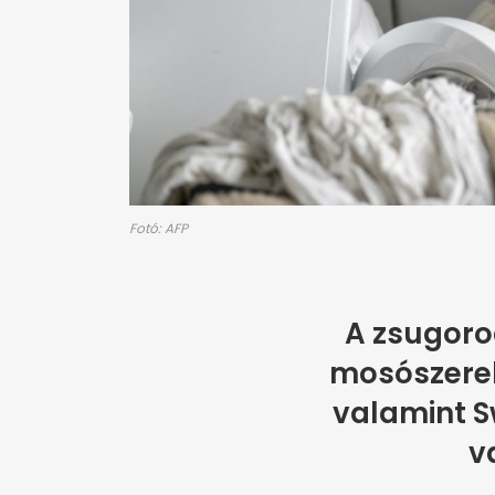
Fotó: AFP
A zsugorod
mosószerek,
valamint Sw
v