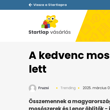
Vissza a Startlapra
A kedvenc mosó
lett
Fruzsi
Trending
2025. március 0
Összemennek a magyarországi 
mosószerek és Lenor öblítők - 