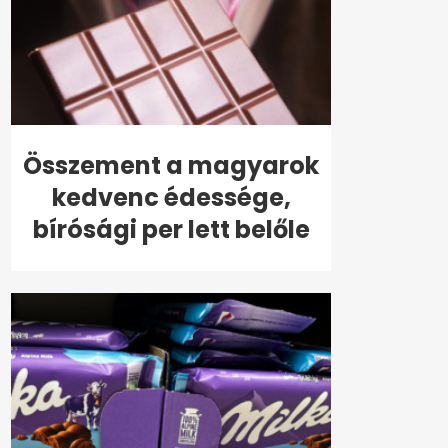
Összement a magyarok
kedvenc édessége,
bírósági per lett belőle