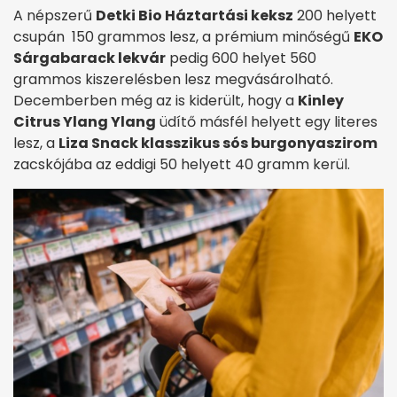
A népszerű
Detki Bio Háztartási keksz
200 helyett
csupán 150 grammos lesz, a prémium minőségű
EKO
Sárgabarack lekvár
pedig 600 helyet 560
grammos kiszerelésben lesz megvásárolható.
Decemberben még az is kiderült, hogy a
Kinley
Citrus Ylang Ylang
üdítő másfél helyett egy literes
lesz, a
Liza Snack klasszikus sós burgonyaszirom
zacskójába az eddigi 50 helyett 40 gramm kerül.