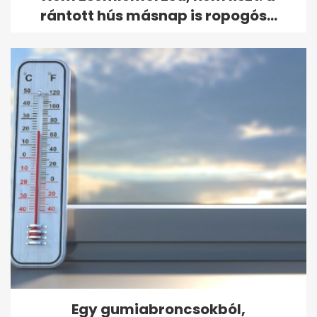
rántott hús másnap is ropogós...
Egy gumiabroncsokból,