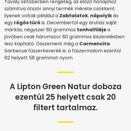
Tavaly októberben rengeteg, az előző hónaphoz
számítva ötször annyi termék mérete csökkent:
ilyenek voltak például a
Zabfalatok
,
nápolyik
és
egy
rögös túró
is. Decembertől egy áruház saját
márkás, négyszer 80 grammos
tonhalfiléje
a
jövőben csak háromszor 80 grammos kiszerelésben
lesz kapható. Összement még a
Carmencita
barbecue fűszerkeverék is: a fűszermalom ezentúl
62 helyett 58 grammot nyom.
A Lipton Green Natur doboza
ezentúl 25 helyett csak 20
filtert tartalmaz.