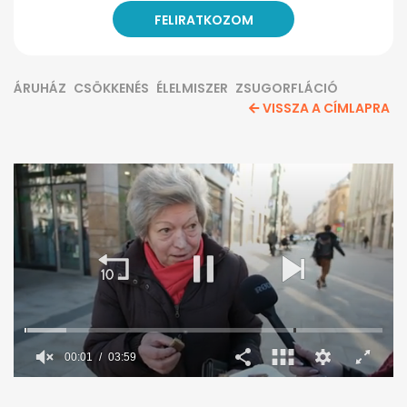
ÁRUHÁZ
CSÖKKENÉS
ÉLELMISZER
ZSUGORFLÁCIÓ
VISSZA A CÍMLAPRA
00:02
03:59
0
seconds