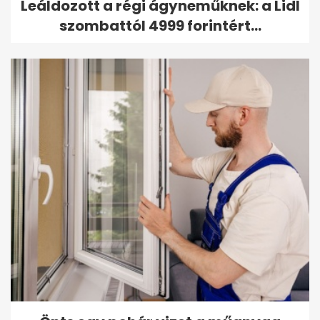
Leáldozott a régi ágyneműknek: a Lidl
szombattól 4999 forintért...