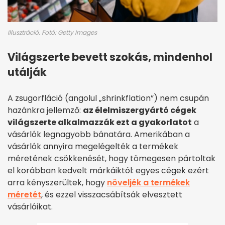
Illusztráció. Fotó: Getty Images
Világszerte bevett szokás, mindenhol
utálják
A zsugorfláció (angolul „shrinkflation”) nem csupán
hazánkra jellemző:
az élelmiszergyártó cégek
világszerte alkalmazzák ezt a gyakorlatot
a
vásárlók legnagyobb bánatára. Amerikában a
vásárlók annyira megelégelték a termékek
méretének csökkenését, hogy tömegesen pártoltak
el korábban kedvelt márkáiktól: egyes cégek ezért
arra kényszerültek, hogy
növeljék a termékek
méretét
, és ezzel visszacsábítsák elvesztett
vásárlóikat.