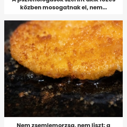
közben mosogatnak el, nem...
Nem zsemlemorzsa, nem liszt: a