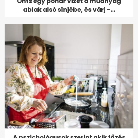
Önts egy pohár vizet a műanyag
ablak alsó sínjébe, és várj -...
A pszichológusok szerint akik főzés