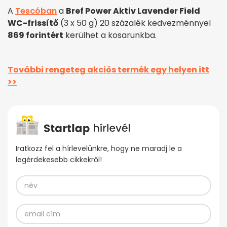
A
Tescóban
a
Bref Power Aktiv Lavender Field
WC-frissítő
(3 x 50 g) 20 százalék kedvezménnyel
869 forintért
kerülhet a kosarunkba.
További rengeteg akciós termék egy helyen itt
>>
Iratkozz fel a hírlevelünkre, hogy ne maradj le a
legérdekesebb cikkekről!