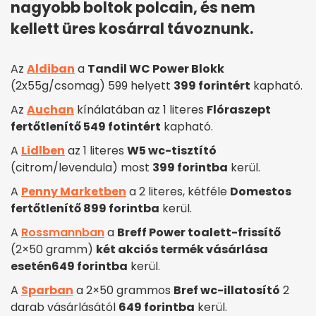
nagyobb boltok polcain, és nem
kellett üres kosárral távoznunk.
Az
Aldiban
a
Tandil WC Power Blokk
(2x55g/csomag) 599 helyett
399 forintért
kapható.
Az
Auchan
kínálatában az 1 literes
Flóraszept
fertőtlenítő 549 fotintért
kapható.
A
Lidlben
az 1 literes
W5 wc-tisztító
(citrom/levendula) most
399 forintba
kerül.
A
Penny Marketben
a 2 literes, kétféle
Domestos
fertőtlenítő 899 forintba
kerül.
A
Rossmannban
a
Breff Power toalett-frissítő
(2×50 gramm)
két akciós termék vásárlása
esetén
649 forintba
kerül.
A
Sparban
a 2×50 grammos
Bref wc-illatosító
2
darab vásárlásától
649 forintba
kerül.