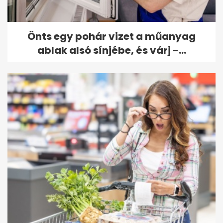
Önts egy pohár vizet a műanyag
ablak alsó sínjébe, és várj -...