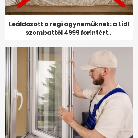
Leáldozott a régi ágyneműknek: a Lidl
szombattól 4999 forintért...