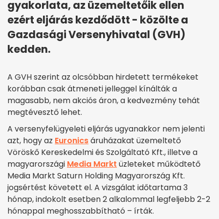
gyakorlata, az üzemeltetőik ellen
ezért eljárás kezdődött - közölte a
Gazdasági Versenyhivatal (GVH)
kedden.
A GVH szerint az olcsóbban hirdetett termékeket
korábban csak átmeneti jelleggel kínálták a
magasabb, nem akciós áron, a kedvezmény tehát
megtévesztő lehet.
A versenyfelügyeleti eljárás ugyanakkor nem jelenti
azt, hogy az
Euronics
áruházakat üzemeltető
Vöröskő Kereskedelmi és Szolgáltató Kft., illetve a
magyarországi
Media Markt
üzleteket működtető
Media Markt Saturn Holding Magyarország Kft.
jogsértést követett el. A vizsgálat időtartama 3
hónap, indokolt esetben 2 alkalommal legfeljebb 2-2
hónappal meghosszabbítható – írták.