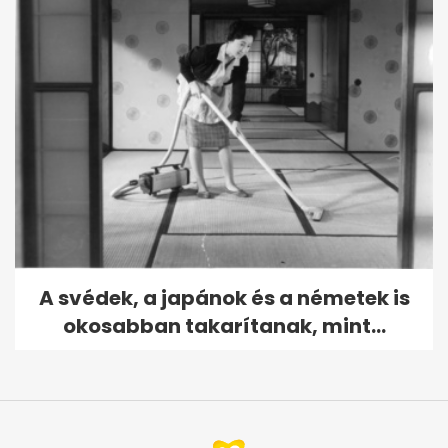
A svédek, a japánok és a németek is
okosabban takarítanak, mint...