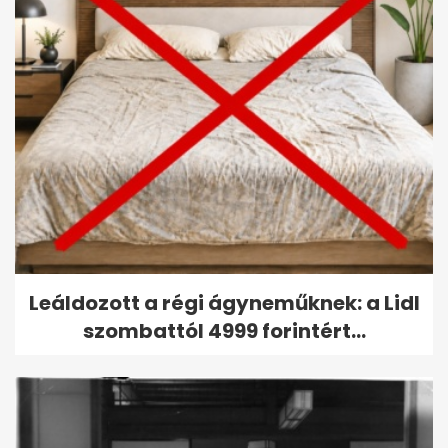
Leáldozott a régi ágyneműknek: a Lidl
szombattól 4999 forintért...