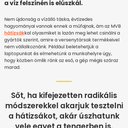
a víz felszínén is elúszkál.
Nem újdonság a vízálló táska, évtizedes
hagyományai vannak ennek a műfajnak, ám az MVB
hátizsák
kal olyasmiket is lazán meg lehet csinálni a
gyártók szerint, amire a versenytársak termékeivel
nem vállalkoznánk. Például beletehetjük a
laptopunkat és elmehetünk a munkahelyre úgy,
hogy közben ömlik ránk az eső, a gép mégis száraz
marad.
Sőt, ha kifejezetten radikális
módszerekkel akarjuk tesztelni
a hátizsákot, akár úszhatunk
vele egyet a tengerben is.