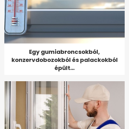
Egy gumiabroncsokból,
konzervdobozokból és palackokból
épült...