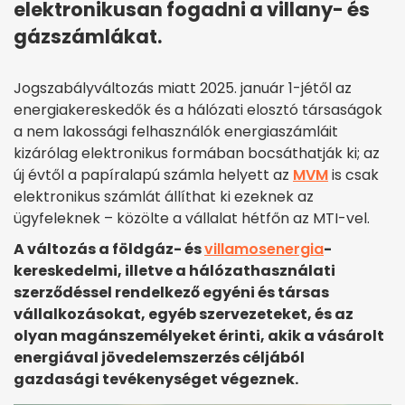
elektronikusan fogadni a villany- és
gázszámlákat.
Jogszabályváltozás miatt 2025. január 1-jétől az
energiakereskedők és a hálózati elosztó társaságok
a nem lakossági felhasználók energiaszámláit
kizárólag elektronikus formában bocsáthatják ki; az
új évtől a papíralapú számla helyett az
MVM
is csak
elektronikus számlát állíthat ki ezeknek az
ügyfeleknek – közölte a vállalat hétfőn az MTI-vel.
A változás a földgáz- és
villamosenergia
-
kereskedelmi, illetve a hálózathasználati
szerződéssel rendelkező egyéni és társas
vállalkozásokat, egyéb szervezeteket, és az
olyan magánszemélyeket érinti, akik a vásárolt
energiával jövedelemszerzés céljából
gazdasági tevékenységet végeznek.