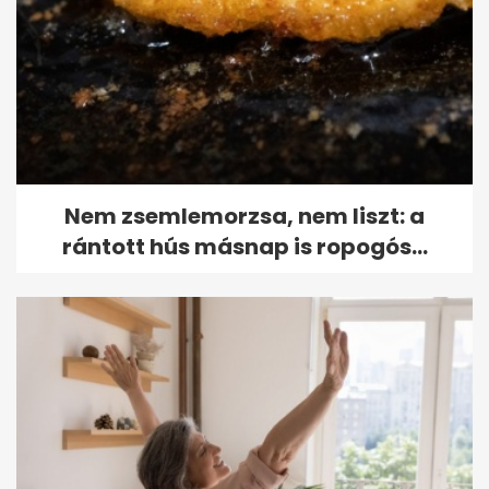
Nem zsemlemorzsa, nem liszt: a
rántott hús másnap is ropogós...