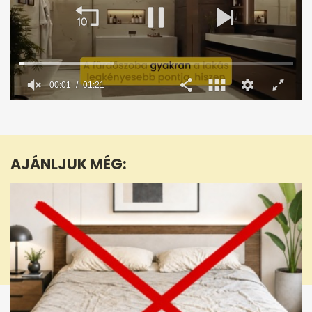
00:02
01:21
0
seconds
of
1
minute,
AJÁNLJUK MÉG:
21
seconds