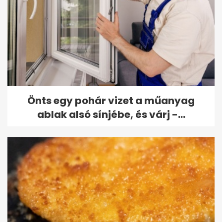
Önts egy pohár vizet a műanyag
ablak alsó sínjébe, és várj -...