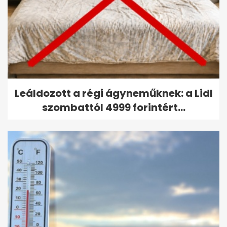
Leáldozott a régi ágyneműknek: a Lidl
szombattól 4999 forintért...