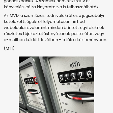
gondoskodniuk. A számlák adminisztratív és
könyvelési célra kinyomtatva is felhasználhatók.
Az MVM a számlázási tudnivalókról és a jogszabályi
kötelezettségekről folyamatosan hírt ad
weboldalain, valamint minden érintett ügyfelüknek
részletes tájékoztatást nyújtanak postai úton vagy
e-mailben küldött levélben – írták a közleményben.
(MTI)