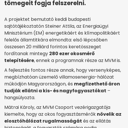
tömegeit fogja felszerelni.
A projektet bemutató keddi budapesti
sajtótájékoztatón Steiner Attila, az Energiaügyi
Minisztérium (EM) energetikáért és klímapolitikáért
felelős államtitkára elmondta: első lépcsőben
összesen 20 milliárd forintos keretösszeget
fordítanak mintegy
280 ezer okosmérő
telepítésére
, ennek a programnak része az MVM is.
A fejlesztés fontos része annak, hogy versenyképes,
megbízhatóan üzemelő villamosenergia-hálózat
működjön Magyarországon, és
megfizethető áron
tudják ellátni a kis- és nagyfogyasztókat
–
hangsúlyozta.
Mátrai Károly, az MVM Csoport vezérigazgatója
kiemelte, hogy az okos fogyasztásmérők
növelik az
elosztóhálózat rugalmasságát
és az ellátás
biztonságát, a fogyasztók számára pedig