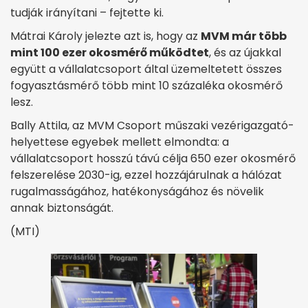
tudják irányítani – fejtette ki.
Mátrai Károly jelezte azt is, hogy az
MVM már több
mint 100 ezer okosmérő működtet
, és az újakkal
együtt a vállalatcsoport által üzemeltetett összes
fogyasztásmérő több mint 10 százaléka okosmérő
lesz.
Bally Attila, az MVM Csoport műszaki vezérigazgató-
helyettese egyebek mellett elmondta: a
vállalatcsoport hosszú távú célja 650 ezer okosmérő
felszerelése 2030-ig, ezzel hozzájárulnak a hálózat
rugalmasságához, hatékonyságához és növelik
annak biztonságát.
(MTI)