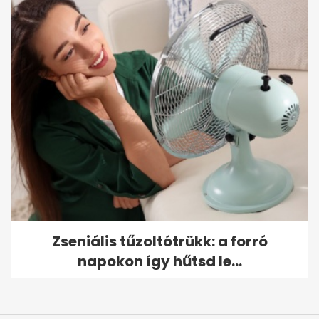
Zseniális tűzoltótrükk: a forró
napokon így hűtsd le...