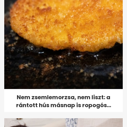
Nem zsemlemorzsa, nem liszt: a
rántott hús másnap is ropogós...