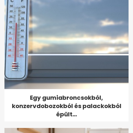
Egy gumiabroncsokból,
konzervdobozokból és palackokból
épült...