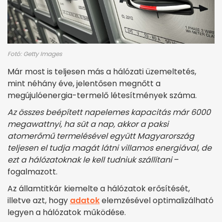
Fotó: Getty Images
Már most is teljesen más a hálózati üzemeltetés,
mint néhány éve, jelentősen megnőtt a
megújulóenergia-termelő létesítmények száma.
Az összes beépített napelemes kapacitás már 6000
megawattnyi, ha süt a nap, akkor a paksi
atomerőmű termelésével együtt Magyarország
teljesen el tudja magát látni villamos energiával, de
ezt a hálózatoknak le kell tudniuk szállítani
–
fogalmazott.
Az államtitkár kiemelte a hálózatok erősítését,
illetve azt, hogy
adatok
elemzésével optimalizálható
legyen a hálózatok működése.