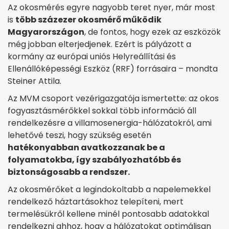
Az okosmérés egyre nagyobb teret nyer, már most
is
több százezer okosmérő működik
Magyarországon
, de fontos, hogy ezek az eszközök
még jobban elterjedjenek. Ezért is pályázott a
kormány az európai uniós Helyreállítási és
Ellenállóképességi Eszköz (RRF) forrásaira – mondta
Steiner Attila.
Az MVM csoport vezérigazgatója ismertette: az okos
fogyasztásmérőkkel sokkal több információ áll
rendelkezésre a villamosenergia-hálózatokról, ami
lehetővé teszi, hogy szükség esetén
hatékonyabban avatkozzanak be a
folyamatokba, így szabályozhatóbb és
biztonságosabb a rendszer.
Az okosmérőket a legindokoltabb a napelemekkel
rendelkező háztartásokhoz telepíteni, mert
termelésükről kellene minél pontosabb adatokkal
rendelkezni ahhoz, hogy a hálózatokat optimálisan