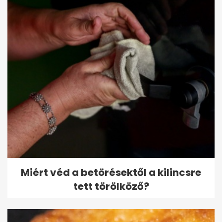
Miért véd a betörésektől a kilincsre
tett törölköző?