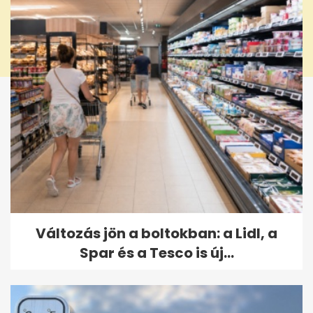
Változás jön a boltokban: a Lidl, a
Spar és a Tesco is új...