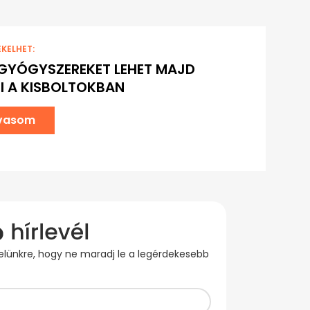
EKELHET:
 GYÓGYSZEREKET LEHET MAJD
I A KISBOLTOKBAN
lvasom
evelünkre, hogy ne maradj le a legérdekesebb