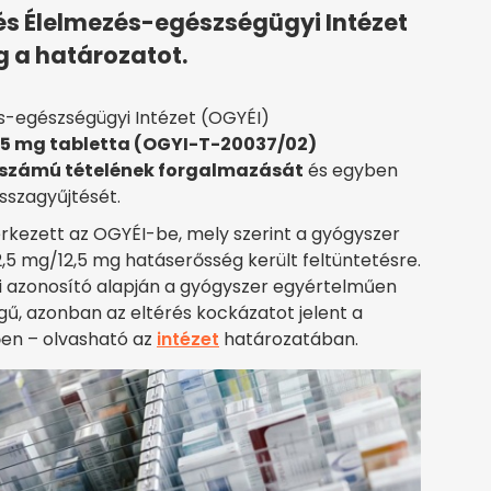
és Élelmezés-egészségügyi Intézet
 a határozatot.
s-egészségügyi Intézet (OGYÉI)
25 mg tabletta (OGYI-T-20037/02)
i számú tételének forgalmazását
és egyben
sszagyűjtését.
rkezett az OGYÉI-be, mely szerint a gyógyszer
,5 mg/12,5 mg hatáserősség került feltüntetésre.
di azonosító alapján a gyógyszer egyértelműen
, azonban az eltérés kockázatot jelent a
ően – olvasható az
intézet
határozatában.