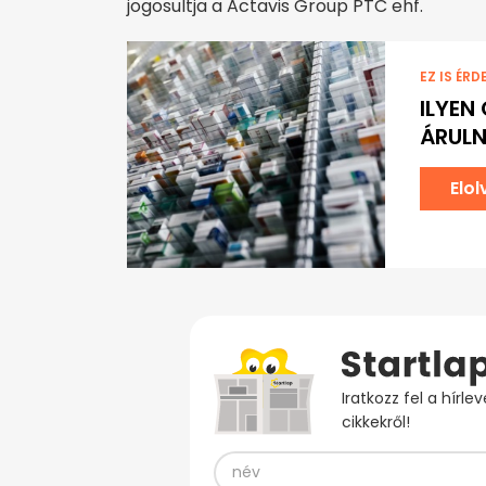
jogosultja a Actavis Group PTC ehf.
EZ IS ÉRD
ILYEN
ÁRULN
Elo
Iratkozz fel a hírl
cikkekről!