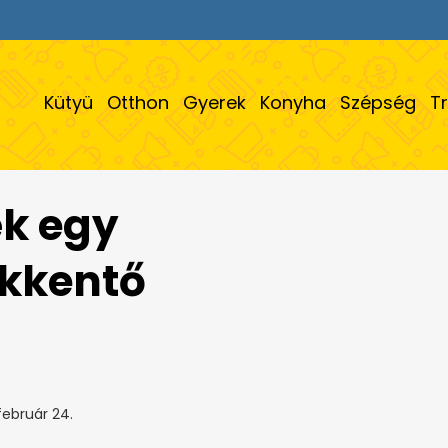
Kütyü
Otthon
Gyerek
Konyha
Szépség
T
ék egy
kkentő
február 24.