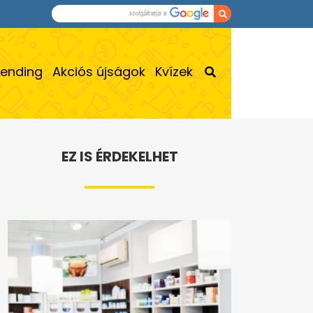
rending
Akciós újságok
Kvízek
EZ IS ÉRDEKELHET