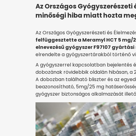
Az Országos Gyógyszerészeti 
minőségi hiba miatt hozta meg
Az Országos Gyógyszerészeti és Élelmezé
felfüggesztette a Meramyl HCT 5 mg/
elnevezésű gyógyszer F97107 gyártás
elrendelte a gyógyszertárakból történő vi
A gyógyszerrel kapcsolatban bejelentés é
dobozának rövidebbik oldalán hibásan, a 2
A dobozban található bliszter és az egye
beazonosítható, 5mg/25 mg hatáserősségű
gyógyszer biztonságos alkalmazását illet