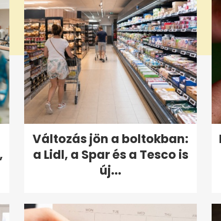
Változás jön a boltokban:
,
a Lidl, a Spar és a Tesco is
új...