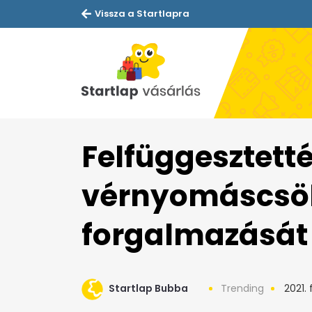
Vissza a Startlapra
Felfüggesztett
vérnyomáscsö
forgalmazását
Startlap Bubba
Trending
2021. 