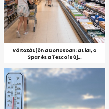
Változás jön a boltokban: a Lidl, a
Spar és a Tesco is új...