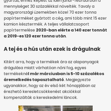
gyártás, ehhez képest az idén janur-februárban a
mennyiséget 30 százalékkal növelték. Tavaly a
magyarországi üzemekben közel 70 ezer tonna
papírterméket gyártott a cég, ami több mint 15 ezer
kamion késztermék. A teljes vállalatcsoport
papírtermelése
2020-ban elérte a 140 ezer tonnát
a 2019-es 120 ezer tonna után
.
A tej és a hús után ezek is drágulnak
Kitért arra, hogy a termékek ára az alapanyagok
drágulása miatt várhatóan nőni fog, egyes
termékekné
l már márciusban is 5-10 százalékos
áremelkedés tapasztalható
. Megjegyezte
ugyanakkor, hogy az év első két hónapjában az
érezhető keresletcsökkenést akciókkal
kompenzálták a kereskedelmi láncok.