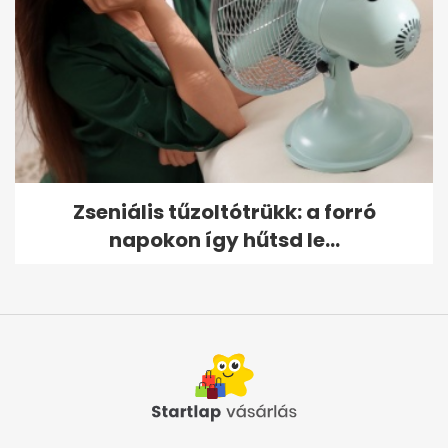
Zseniális tűzoltótrükk: a forró
napokon így hűtsd le...