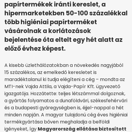
papírtermékek iránti kereslet, a
hipermarketekben 50-100 százalékkal
több higiéniai papírterméket
vásárolnak a korlátozások
bejelentése óta eltelt egy hét alatt az
előző évhez képest.
A kisebb üzlethálózatokban a növekedés nagyjából
15 százalékos, az emelkedő keresletet is
maradéktalanul ki tudja elégíteni a cég – mondta az
MTI-nek Vajda Attila, a Vajda-Papír Kft. ügyvezető
igazgatója. Hozzátette: teljes létszámmal dolgoznak,
a gyártás folyamatos a dunaföldvári, székesfehérvári
és a budapesti gyáregységben is, éjjel-nappal a hét
minden napján. A magyar tulajdonú cég éves higiéniai
termékgyártása bőven meghaladja a belföldi
igényeket, így
Magyarország ellátása biztosított