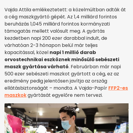
Vajda Attila emlékeztetett: a közelmúltban adták át
a cég maszkgyártó gépét. Az 1,4 milliárd forintos
beruházás 1,045 milliárd forintos kormányzati
támogatás mellett valósult meg. A gyártás
kezdetben napi 200 ezer darabbal indult, de
várhatóan 2-3 hónapon belül már teljes
kapacitással, közel
napi 1 millió darab
orvostechnikai eszköznek minősülő sebészeti
maszk gyártása várható
. Februárban már napi
500 ezer sebészeti maszkot gyártott a cég, ez az
eredmény pedig jelentősen javítja az ország
ellátásbiztonságát – mondta. A Vajda-Papír
FFP2-es
maszkok
gyártását egyelőre nem tervezi.