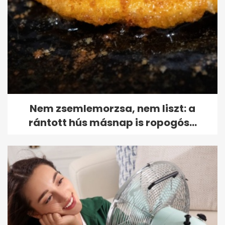
Nem zsemlemorzsa, nem liszt: a
rántott hús másnap is ropogós...