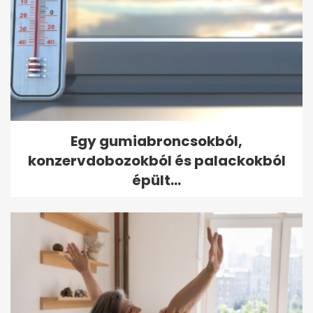
Egy gumiabroncsokból,
konzervdobozokból és palackokból
épült...