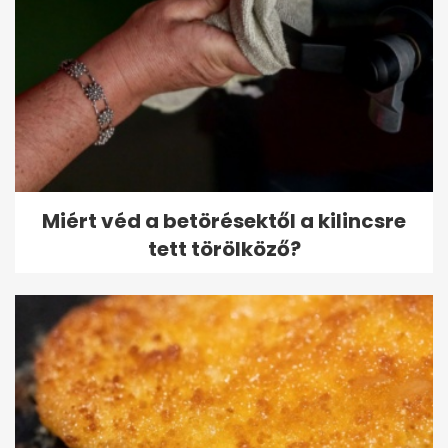
Miért véd a betörésektől a kilincsre
tett törölköző?