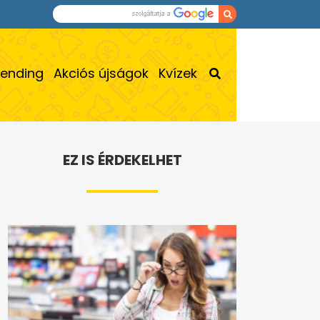
rending
Akciós újságok
Kvízek
EZ IS ÉRDEKELHET