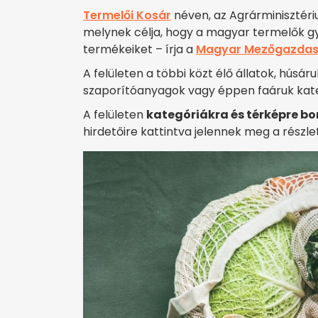
Termelői Kosár
néven, az Agrárminisztéri
melynek célja, hogy a magyar termelők gy
termékeiket – írja a
Magyar Mezőgazda
A felületen a többi közt élő állatok, húsá
szaporítóanyagok vagy éppen faáruk kate
A felületen
kategóriákra és térképre b
hirdetőire kattintva jelennek meg a részle