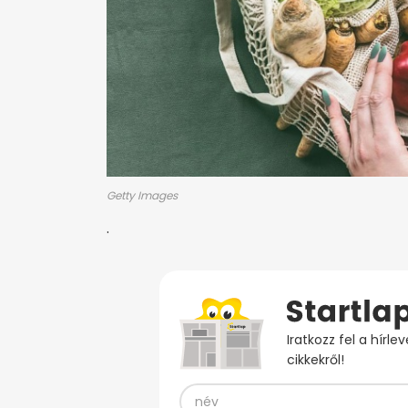
Getty Images
.
Iratkozz fel a hírl
cikkekről!