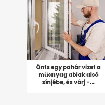
Önts egy pohár vizet a
műanyag ablak alsó
sínjébe, és várj -...