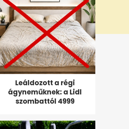
Leáldozott a régi
ágyneműknek: a Lidl
szombattól 4999
forintért...