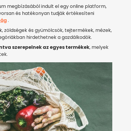
um megbízásából indult el egy online platform,
orsan és hatékonyan tudják értékesíteni
ság
.
ruk, zöldségek és gyümölcsök, tejtermékek, mézek,
góriákban hirdethetnek a gazdálkodók.
ontva szerepelnek az egyes termékek
, melyek
tek.