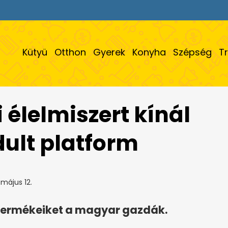
Kütyü
Otthon
Gyerek
Konyha
Szépség
T
 élelmiszert kínál
ult platform
május 12.
k termékeiket a magyar gazdák.