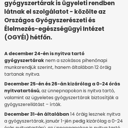
gyógyszertárak is ügyeleti rendben
látnak el szolgálatot - közölte az
Országos Gyógyszerészeti és
Élelmezés-egészségügyi Intézet
(OGYÉI) hétfőn.
A december 24-én is nyitva tartó
gyógyszertárak
nem a szokásos pihenőnapi
munkarendjük szerint, hanem általában 12 óráig
tartanak nyitva.
December 25-én és 26-án kizárólag a 0-24 órás
nyitvatartású
, az ünnepnapokon is nyitva tartó,
valamint az ügyeletes gyógyszertárak biztosítják a
gyógyszerellátást – írták.
December 31-én általában
14 óráig lesznek nyitva
a gyógyszertárak, január 1-jén pedig kizárólag a 0-24
órás nyitvatartású, az ünnepnapokon is nyitva tartó,