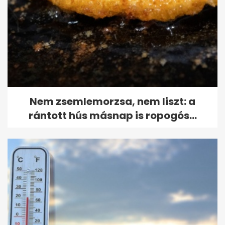
Nem zsemlemorzsa, nem liszt: a
rántott hús másnap is ropogós...