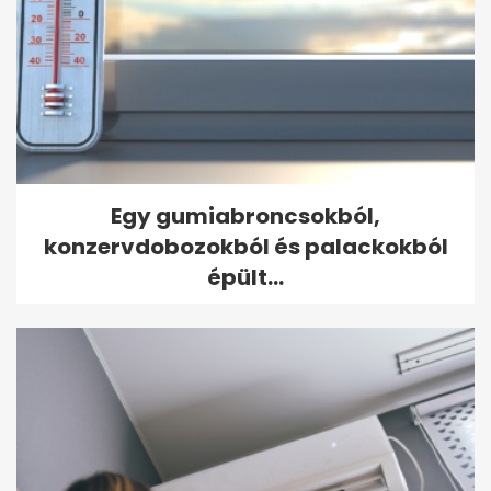
Egy gumiabroncsokból,
konzervdobozokból és palackokból
épült...