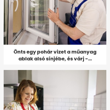
Önts egy pohár vizet a műanyag
ablak alsó sínjébe, és várj -...