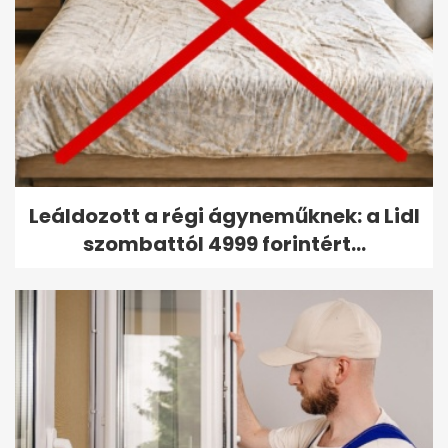
Leáldozott a régi ágyneműknek: a Lidl
szombattól 4999 forintért...