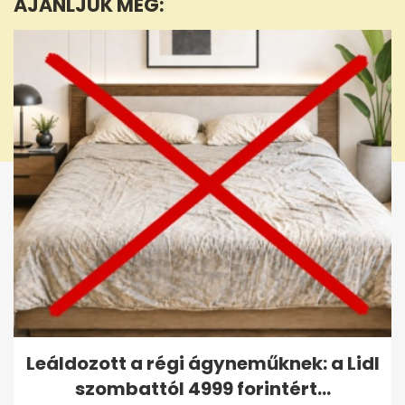
AJÁNLJUK MÉG:
6
seconds
Leáldozott a régi ágyneműknek: a Lidl
szombattól 4999 forintért...