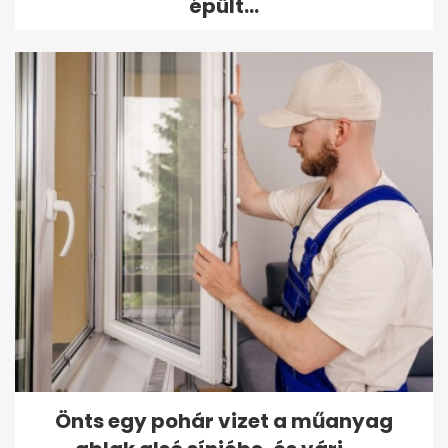
épült...
Önts egy pohár vizet a műanyag