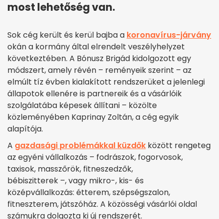
most lehetőség van.
Sok cég került és kerül bajba a
koronavírus-járvány
okán a kormány által elrendelt veszélyhelyzet
következtében. A Bónusz Brigád kidolgozott egy
módszert, amely révén – reményeik szerint – az
elmúlt tíz évben kialakított rendszerüket a jelenlegi
állapotok ellenére is partnereik és a vásárlóik
szolgálatába képesek állítani – közölte
közleményében Kaprinay Zoltán, a cég egyik
alapítója.
A
gazdasági problémákkal küzdők
között rengeteg
az egyéni vállalkozás – fodrászok, fogorvosok,
taxisok, masszőrök, fitneszedzők,
bébiszitterek –, vagy mikro-, kis- és
középvállalkozás: étterem, szépségszalon,
fitneszterem, játszóház. A közösségi vásárlói oldal
számukra dolgozta ki új rendszerét.