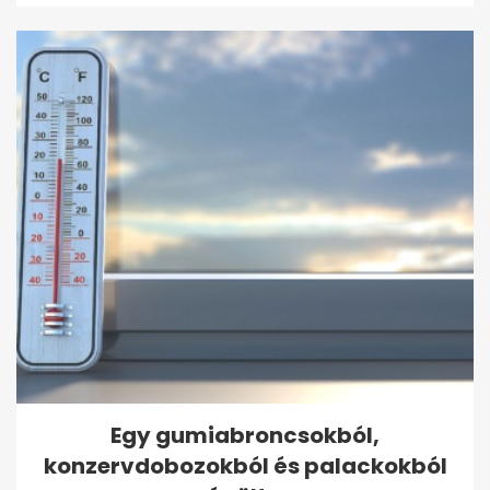
Egy gumiabroncsokból,
konzervdobozokból és palackokból