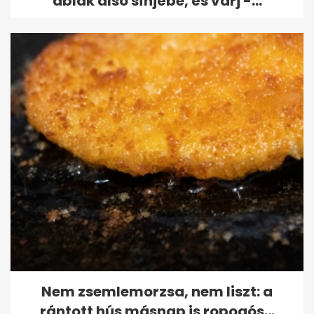
ablak alsó sínjébe, és várj -...
Nem zsemlemorzsa, nem liszt: a
rántott hús másnap is ropogós...