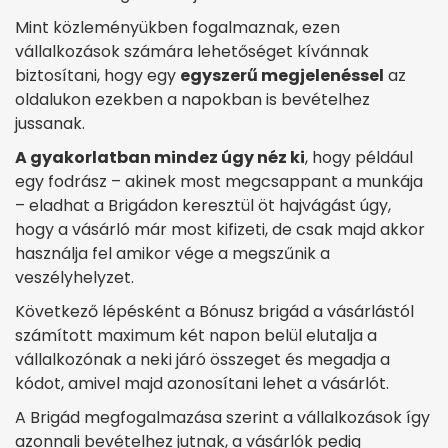
Mint közleményükben fogalmaznak, ezen
vállalkozások számára lehetőséget kívánnak
biztosítani, hogy egy
egyszerű megjelenéssel
az
oldalukon ezekben a napokban is bevételhez
jussanak.
A gyakorlatban mindez úgy néz ki
, hogy például
egy fodrász – akinek most megcsappant a munkája
– eladhat a Brigádon keresztül öt hajvágást úgy,
hogy a vásárló már most kifizeti, de csak majd akkor
használja fel amikor vége a megszűnik a
veszélyhelyzet.
Következő lépésként a Bónusz brigád a vásárlástól
számított maximum két napon belül elutalja a
vállalkozónak a neki járó összeget és megadja a
kódot, amivel majd azonosítani lehet a vásárlót.
A Brigád megfogalmazása szerint a vállalkozások így
azonnali bevételhez jutnak, a vásárlók pedig