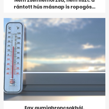
rántott hús másnap is ropogós...
Egy gumiabroncsokból,