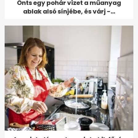
Önts egy pohár vizet a műanyag
ablak alsó sínjébe, és várj -...