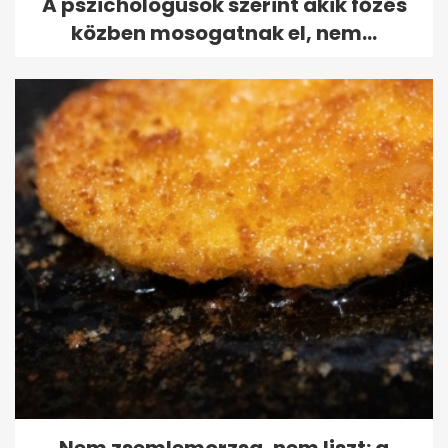
A pszichológusok szerint akik főzés
közben mosogatnak el, nem...
Nem zsemlemorzsa, nem liszt: a