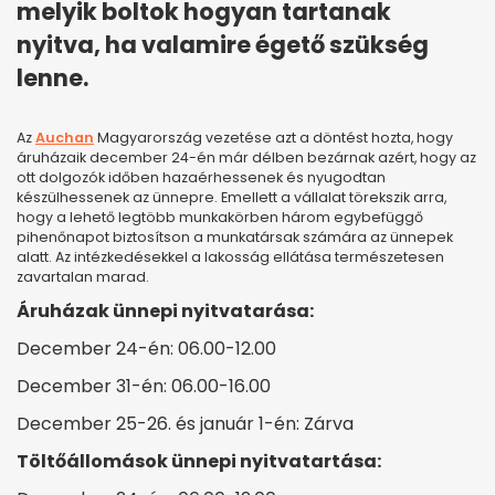
melyik boltok hogyan tartanak
nyitva, ha valamire égető szükség
lenne.
Az
Auchan
Magyarország vezetése azt a döntést hozta, hogy
áruházaik december 24-én már délben bezárnak azért, hogy az
ott dolgozók időben hazaérhessenek és nyugodtan
készülhessenek az ünnepre. Emellett a vállalat törekszik arra,
hogy a lehető legtöbb munkakörben három egybefüggő
pihenőnapot biztosítson a munkatársak számára az ünnepek
alatt. Az intézkedésekkel a lakosság ellátása természetesen
zavartalan marad.
Áruházak ünnepi nyitvatarása:
December 24-én: 06.00-12.00
December 31-én: 06.00-16.00
December 25-26. és január 1-én: Zárva
Töltőállomások ünnepi nyitvatartása: