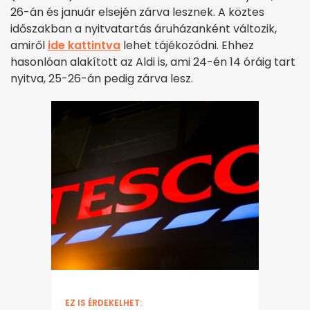
26-án és január elsején zárva lesznek. A köztes
időszakban a nyitvatartás áruházanként változik,
amiről
ide kattintva
lehet tájékozódni. Ehhez
hasonlóan alakított az Aldi is, ami 24-én 14 óráig tart
nyitva, 25-26-án pedig zárva lesz.
EZ IS ÉRDEKELHET: