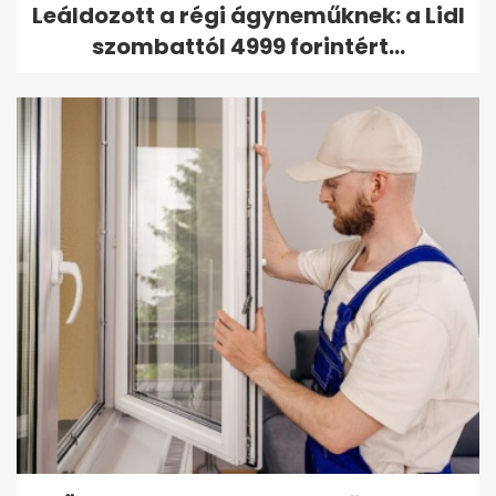
Leáldozott a régi ágyneműknek: a Lidl
szombattól 4999 forintért...