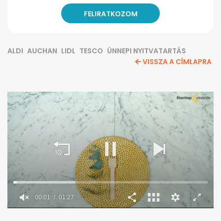
ALDI
AUCHAN
LIDL
TESCO
ÜNNEPI NYITVATARTÁS
VISSZA A CÍMLAPRA
00:02
01:27
0
seconds