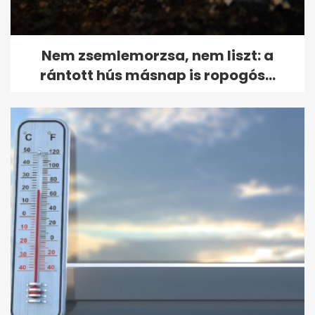
Nem zsemlemorzsa, nem liszt: a
rántott hús másnap is ropogós...