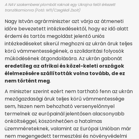
A NAV szakemberei plombát raknak egy Ukrajna felől érkezett
tranzitkamionra (Fotó: MTI/Czeglédi Zsolt)
Nagy István agrárminiszter azt várja az átmeneti
időre bevezetett intézkedésektől, hogy ez idő alatt
érdemi és tartós megoldást jelentő uniós
intézkedéseket sikerül meghozni az ukrán áruk teljes
körű vámmentességének, a szolidaritási folyosók
működésének átgondolására. Az ukrán gabonát
eredetileg az afrikai és közel-keleti országok
élelmezésére szállították volna tovább, de ez
nem történt meg
.
A miniszter szerint ezért nem tartható fenn az ukrán
mezőgazdasági áruk teljes körű vámmentessége
sem, hiszen nem behozható versenyelőnnyel
termelnek az európainál jelentősen alacsonyabb
önköltséggel, köszönhetően a hatalmas
üzemméreteknek, valamint az Európai Unióban már
nem megengedett termesztési és növényvédelmi