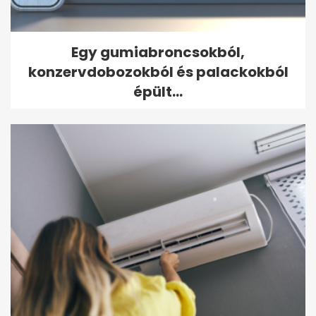
Egy gumiabroncsokból,
konzervdobozokból és palackokból
épült...