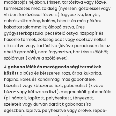
madártojás héjában, frissen, tartósítva vagy főzve,
természetes méz, zöldség (nyersen, gőzöléssel vagy
vízben forrázással főzve is) fagyasztva, kenyér,
cukrászsütemény, kalács, biscuit és más pékáru
kakaótartalommal is; áldozó ostya, üres
gyógyszerkapszula, pecsételő ostya, rizspapír és
hasonló termék, zöldség ecet vagy ecetsav nélkül
elkészítve vagy tartósítva (kivéve paradicsom és az
ehető gombák), nem fagyasztva, bor friss szőlőből;
szőlőmust (kivéve a szőlőlevet).
A
gabonafélék és mezőgazdasági termékek
között
a búza és kétszeres, rozs, árpa, kukorica,
hajdina, köles és kanárimag; más gabonaféle,
búzaliszt vagy kétszeres liszt, gabonaliszt (kivéve
búza- vagy kétszeres liszt), megmunkált gabonaféle
(pl. hántolt, lapított, pelyhesített, fényezett,
szeletelt vagy durván darált); gabonacsíra
egészben, lapítva, pelyhesítve vagy őrölve, repce-