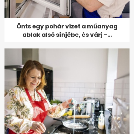
Önts egy pohár vizet a műanyag
ablak alsó sínjébe, és várj -...