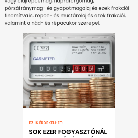
vagy olajrepcemag, napraforgómag,
pórsáfránymag- és gyapotmagolaj és ezek frakciói
finomítva is, repce- és mustárolaj és ezek frakciói,
valamint a nád- és répacukor szerepel.
EZ IS ÉRDEKELHET:
SOK EZER FOGYASZTÓNÁL