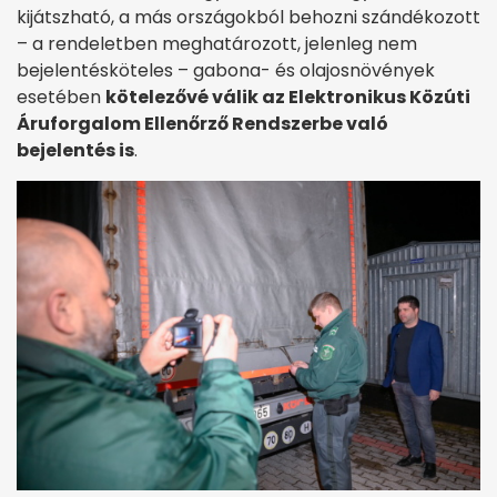
kijátszható, a más országokból behozni szándékozott
– a rendeletben meghatározott, jelenleg nem
bejelentésköteles – gabona- és olajosnövények
esetében
kötelezővé válik az Elektronikus Közúti
Áruforgalom Ellenőrző Rendszerbe való
bejelentés is
.