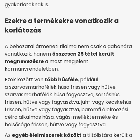
gyakorlatoknak is.
Ezekre a termékekre vonatkozik a
korlátozás
A behozatal átmeneti tilalma nem csak a gabonára
vonatkozik, hanem
összesen 25 tétel került
megnevezésre
a most megjelent
kormányrendeletben.
Ezek között van
több húsféle
, például
a szarvasmarhafélék húsa frissen vagy hűtve,
szarvasmarhafélék húsa fagyasztva, sertéshús
frissen, hűtve vagy fagyasztva, juh- vagy kecskehús
frissen, hűtve vagy fagyasztva, baromfi élelmezési
célra alkalmas húsa, vágási mellékterméke és
belsősége frissen, hűtve vagy fagyasztva.
Az
egyéb élelmiszerek között
a tiltólistára került a