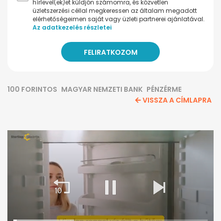
hírlevel(ek)et küldjön számomra, és közvetlen
üzletszerzési céllal megkeressen az általam megadott
elérhetőségeimen saját vagy üzleti partnerei ajánlatával.
Az adatkezelés részletei
100 FORINTOS
MAGYAR NEMZETI BANK
PÉNZÉRME
VISSZA A CÍMLAPRA