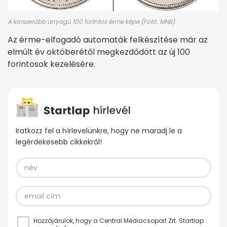
A korszerűbb anyagú 100 forintos érme képe (Fotó: MNB)
Az érme-elfogadó automaták felkészítése már az
elmúlt év októberétől megkezdődött az új 100
forintosok kezelésére.
Iratkozz fel a hírlevelünkre, hogy ne maradj le a
legérdekesebb cikkekről!
Hozzájárulok, hogy a Central Médiacsoport Zrt. Startlap