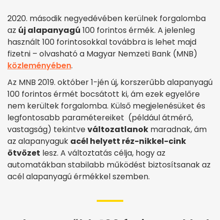
2020. második negyedévében kerülnek forgalomba
az
új alapanyagú
100 forintos érmék. A jelenleg
használt 100 forintosokkal továbbra is lehet majd
fizetni – olvasható a Magyar Nemzeti Bank (MNB)
közleményében
.
Az MNB 2019. október 1-jén új, korszerűbb alapanyagú
100 forintos érmét bocsátott ki, ám ezek egyelőre
nem kerültek forgalomba. Külső megjelenésüket és
legfontosabb paramétereiket (például átmérő,
vastagság) tekintve
változatlanok
maradnak, ám
az alapanyaguk
acél helyett réz-nikkel-cink
ötvözet
lesz. A változtatás célja, hogy az
automatákban stabilabb működést biztosítsanak az
acél alapanyagú érmékkel szemben.