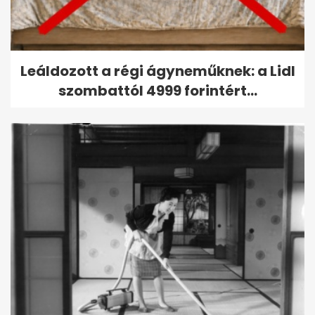
Leáldozott a régi ágyneműknek: a Lidl
szombattól 4999 forintért...