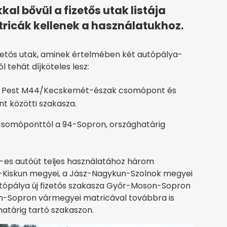
l bővül a fizetős utak listája
tricák kellenek a használatukhoz.
zetős utak, aminek értelmében két autópálya-
ól tehát díjköteles lesz:
lt Pest M44/Kecskemét-észak csomópont és
t közötti szakasza.
somóponttól a 94-Sopron, országhatárig
4-es autóút teljes használatához három
s-Kiskun megyei, a Jász-Nagykun-Szolnok megyei
tópálya új fizetős szakasza Győr-Moson-Sopron
n-Sopron vármegyei matricával továbbra is
atárig tartó szakaszon.