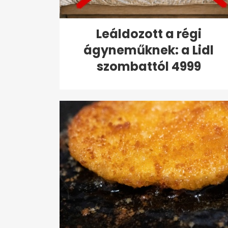
Leáldozott a régi
ágyneműknek: a Lidl
szombattól 4999
forintért...