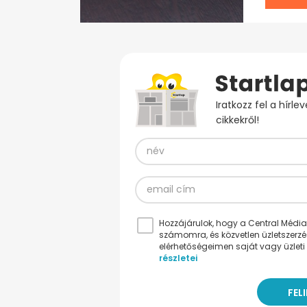
Iratkozz fel a hírl
cikkekről!
Hozzájárulok, hogy a Central Médiacs
számomra, és közvetlen üzletszerz
elérhetőségeimen saját vagy üzleti 
részletei