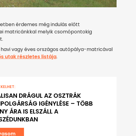
esetben érdemes még indulás előtt
ei matricánkkal melyik csomópontokig
t.
, havi vagy éves országos autópálya-matricával
ős utak részletes listája
.
EKELHET:
LISAN DRÁGUL AZ OSZTRÁK
POLGÁRSÁG IGÉNYLÉSE – TÖBB
Y ÁRA IS ELSZÁLL A
SZÉDUNKBAN
lvasom