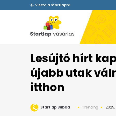
Vissza a Startlapra
Lesújtó hírt ka
újabb utak vál
itthon
Startlap Bubba
Trending
2025. 