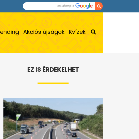
rending
Akciós újságok
Kvízek
EZ IS ÉRDEKELHET