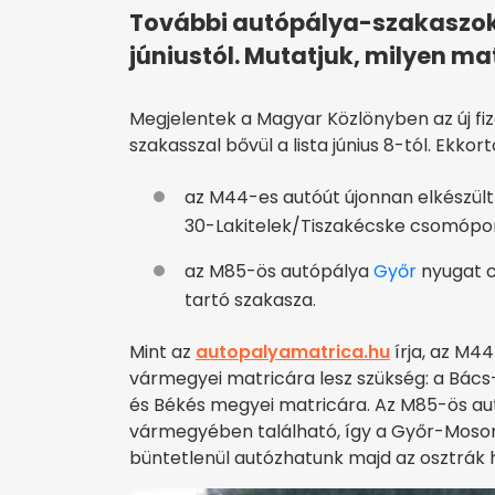
További autópálya-szakaszokka
júniustól. Mutatjuk, milyen ma
Megjelentek a Magyar Közlönyben az új fi
szakasszal bővül a lista június 8-tól. Ekkort
az M44-es autóút újonnan elkészü
30-Lakitelek/Tiszakécske csomópon
az M85-ös autópálya
Győr
nyugat c
tartó szakasza.
Mint az
autopalyamatrica.hu
írja, az M4
vármegyei matricára lesz szükség: a Bác
és Békés megyei matricára. Az M85-ös au
vármegyében található, így a Győr-Moso
büntetlenül autózhatunk majd az osztrák h