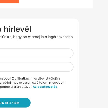
evelünkre, hogy ne maradj le a legérdekesebb
oport Zrt. Startlap hírlevel(ek)et küldjön
ési céllal megkeressen az általam megadott
partnerei ajánlatával.
Az adatkezelés