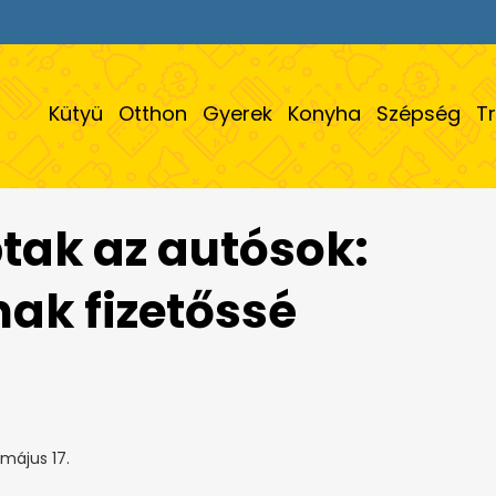
Kütyü
Otthon
Gyerek
Konyha
Szépség
T
ptak az autósok:
nak fizetőssé
május 17.