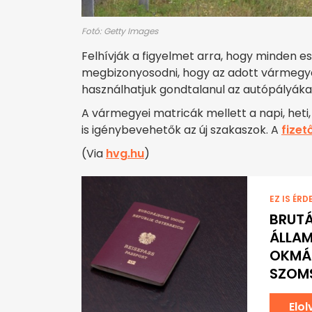
Fotó: Getty Images
Felhívják a figyelmet arra, hogy minden 
megbizonyosodni, hogy az adott vármegy
használhatjuk gondtalanul az autópályáka
A vármegyei matricák mellett a napi, heti
is igénybevehetők az új szakaszok. A
fizet
(Via
hvg.hu
)
EZ IS ÉRD
BRUTÁ
ÁLLAM
OKMÁN
SZOM
Elo