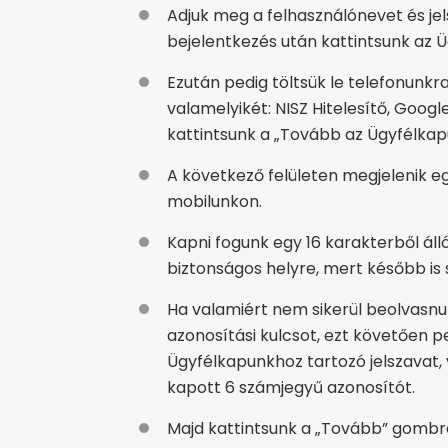
Adjuk meg a felhasználónevet és jel
bejelentkezés után kattintsunk az 
Ezután pedig töltsük le telefonunkr
valamelyikét: NISZ Hitelesítő, Googl
kattintsunk a „Tovább az Ügyfélkapu
A következő felületen megjelenik e
mobilunkon.
Kapni fogunk egy 16 karakterből álló
biztonságos helyre, mert később is 
Ha valamiért nem sikerül beolvasnu
azonosítási kulcsot, ezt követően pe
Ügyfélkapunkhoz tartozó jelszavat,
kapott 6 számjegyű azonosítót.
Majd kattintsunk a „Tovább” gombra.