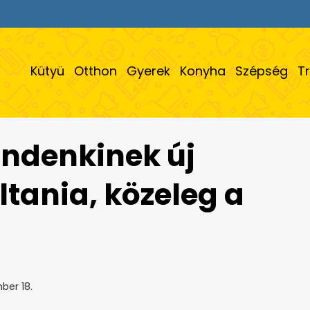
Kütyü
Otthon
Gyerek
Konyha
Szépség
T
ndenkinek új
áltania, közeleg a
ber 18.