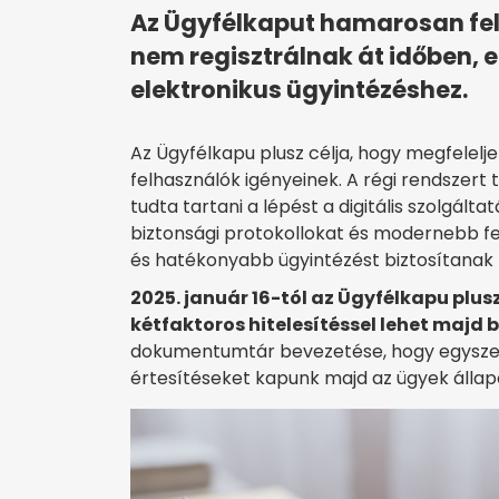
Az Ügyfélkaput hamarosan felv
nem regisztrálnak át időben, e
elektronikus ügyintézéshez.
Az Ügyfélkapu plusz célja, hogy megfelelj
felhasználók igényeinek. A régi rendszert
tudta tartani a lépést a digitális szolgáltat
biztonsági protokollokat és modernebb fe
és hatékonyabb ügyintézést biztosítanak –
2025. január 16-tól az Ügyfélkapu plu
kétfaktoros hitelesítéssel lehet majd b
dokumentumtár bevezetése, hogy egyszerűb
értesítéseket kapunk majd az ügyek állap