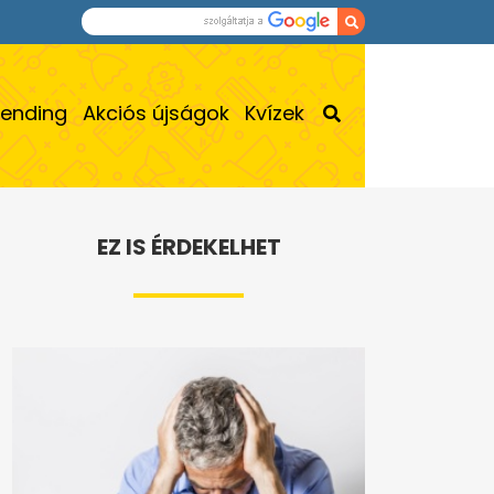
rending
Akciós újságok
Kvízek
EZ IS ÉRDEKELHET