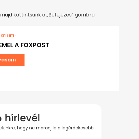
, majd kattintsunk a „Befejezés” gombra.
EKELHET:
EMEL A FOXPOST
lvasom
evelünkre, hogy ne maradj le a legérdekesebb