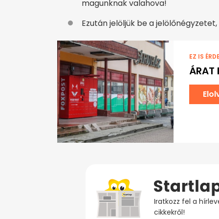
magunknak valahova!
Ezután jelöljük be a jelölőnégyzetet
EZ IS ÉRD
ÁRAT 
Elo
Iratkozz fel a hírl
cikkekről!