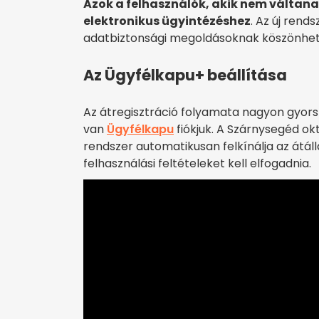
Azok a felhasználók, akik nem váltana
elektronikus ügyintézéshez
. Az új ren
adatbiztonsági megoldásoknak köszönhet
Az Ügyfélkapu+ beállítása
Az átregisztráció folyamata nagyon gyors
van
Ügyfélkapu
fiókjuk. A Szárnysegéd ok
rendszer automatikusan felkínálja az átáll
felhasználási feltételeket kell elfogadnia.