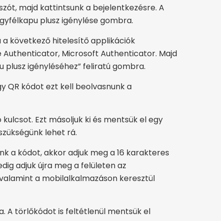
szót, majd kattintsunk a bejelentkezésre. A
Ügyfélkapu plusz igénylése gombra.
a a következő hitelesítő applikációk
e Authenticator, Microsoft Authenticator. Majd
 plusz igényléséhez” feliratú gombra.
gy QR kódot ezt kell beolvasnunk a
 kulcsot. Ezt másoljuk ki és mentsük el egy
szükségünk lehet rá.
nk a kódot, akkor adjuk meg a 16 karakteres
dig adjuk újra meg a felületen az
 valamint a mobilalkalmazáson keresztül
 A törlőkódot is feltétlenül mentsük el