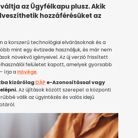
áltja az Ügyfélkapu plusz. Akik
lveszíthetik hozzáférésüket az
en a korszerű technológiai elvárásoknak és a
 több mint egy évtizede használjuk, és már nem
ások növekvő igényeivel. Az új verzió frissített
lhasználói felületet kapott, amelyek gyorsabb
 írja a
Hóvége
.
szba kizárólag
DÁP
e-Azonosítással vagy
elépni.
Az újítások között szerepel: a központi
bé válik az ügyintézés és valós idejű
otáról.