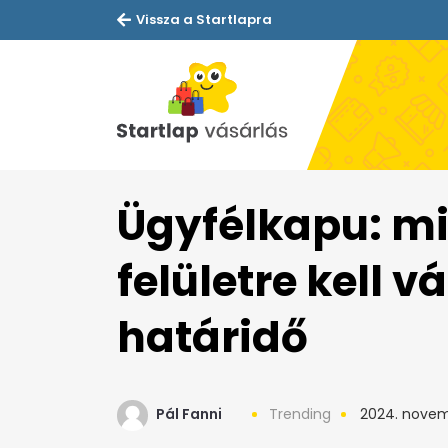
Vissza a Startlapra
Ügyfélkapu: mi
felületre kell v
határidő
Pál Fanni
Trending
2024. novem