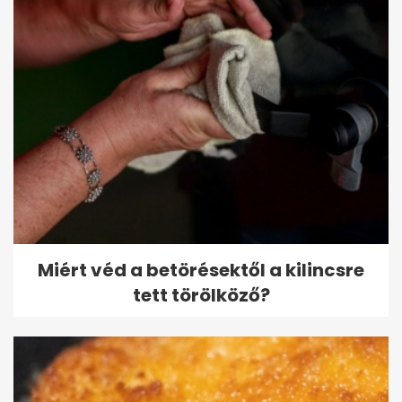
Miért véd a betörésektől a kilincsre
tett törölköző?