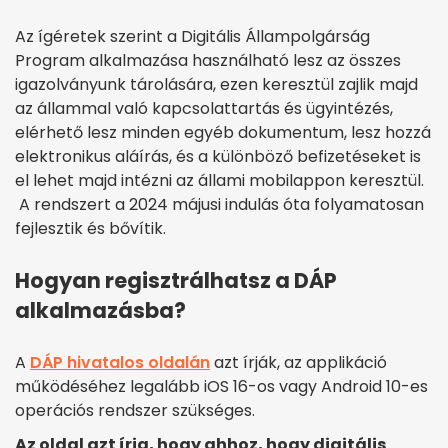
Az ígéretek szerint a Digitális Állampolgárság
Program alkalmazása használható lesz az összes
igazolványunk tárolására, ezen keresztül zajlik majd
az állammal való kapcsolattartás és ügyintézés,
elérhető lesz minden egyéb dokumentum, lesz hozzá
elektronikus aláírás, és a különböző befizetéseket is
el lehet majd intézni az állami mobilappon keresztül.
A rendszert a 2024 májusi indulás óta folyamatosan
fejlesztik és bővítik.
Hogyan regisztrálhatsz a DÁP
alkalmazásba?
A
DÁP hivatalos oldalán
azt írják, az applikáció
működéséhez legalább iOS 16-os vagy Android 10-es
operációs rendszer szükséges.
Az oldal azt írja, hogy ahhoz, hogy digitális