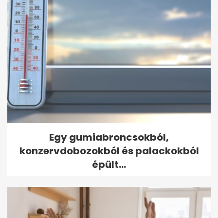
Egy gumiabroncsokból,
konzervdobozokból és palackokból
épült...