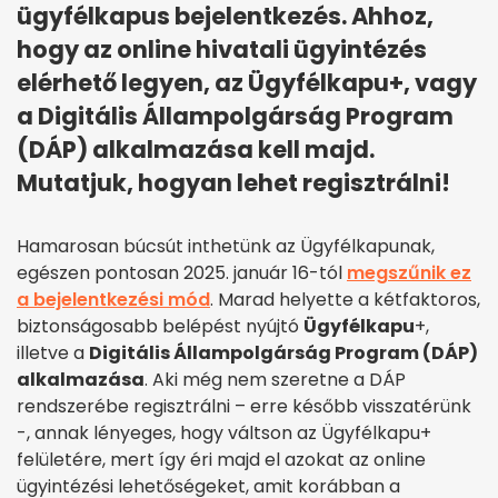
ügyfélkapus bejelentkezés. Ahhoz,
hogy az online hivatali ügyintézés
elérhető legyen, az Ügyfélkapu+, vagy
a Digitális Állampolgárság Program
(DÁP) alkalmazása kell majd.
Mutatjuk, hogyan lehet regisztrálni!
Hamarosan búcsút inthetünk az Ügyfélkapunak,
egészen pontosan 2025. január 16-tól
megszűnik ez
a bejelentkezési mód
. Marad helyette a kétfaktoros,
biztonságosabb belépést nyújtó
Ügyfélkapu
+,
illetve a
Digitális Állampolgárság Program (DÁP)
alkalmazása
. Aki még nem szeretne a DÁP
rendszerébe regisztrálni – erre később visszatérünk
-, annak lényeges, hogy váltson az Ügyfélkapu+
felületére, mert így éri majd el azokat az online
ügyintézési lehetőségeket, amit korábban a