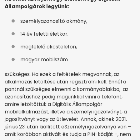
állampolgárok legyünk:
személyazonosító okmány,
14 év feletti életkor,
megfelelő okostelefon,
magyar mobilszám
szükséges. Ha ezek a feltételek megvannak, az
alkalmazás letöltése után regisztrálni kell. Ennél a
pontnál szükséges elmenni a kormányablakba, az
azonosításhoz pedig magunkkal vinni a telefont,
amire letöltöttük a Digitális Állampolgár
mobilalkalmazást, illetve a személyi igazolványt, a
jogosítványt vagy az útlevelet. Annak, akinek 2021.
június 23. után kiállított eSzemélyi igazolványa van –
amit korábban aktivált és tudja a PIN-kódját –, nem