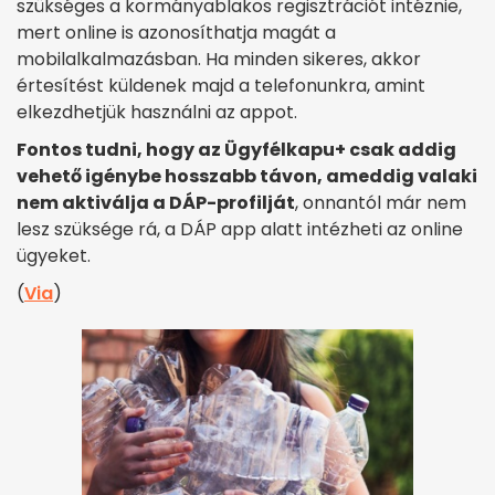
szükséges a kormányablakos regisztrációt intéznie,
mert online is azonosíthatja magát a
mobilalkalmazásban. Ha minden sikeres, akkor
értesítést küldenek majd a telefonunkra, amint
elkezdhetjük használni az appot.
Fontos tudni, hogy az Ügyfélkapu+ csak addig
vehető igénybe hosszabb távon, ameddig valaki
nem aktiválja a DÁP-profilját
, onnantól már nem
lesz szüksége rá, a DÁP app alatt intézheti az online
ügyeket.
(
Via
)