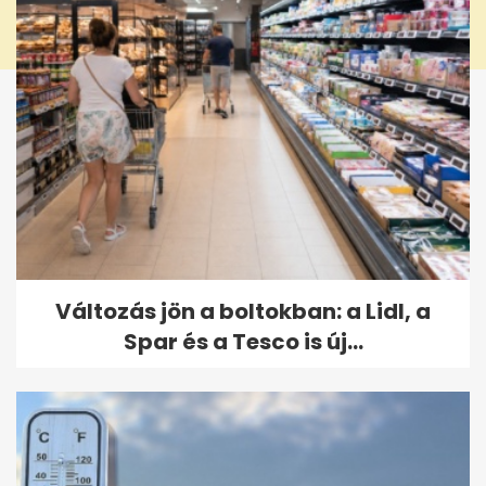
Változás jön a boltokban: a Lidl, a
Spar és a Tesco is új...