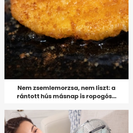
Nem zsemlemorzsa, nem liszt: a
rántott hús másnap is ropogós...