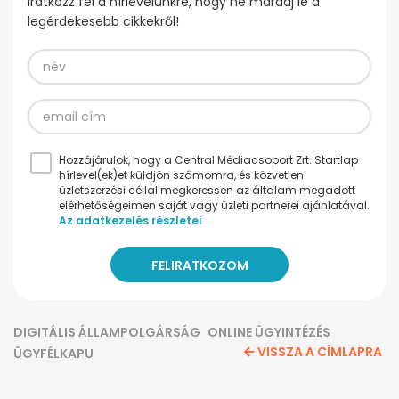
Iratkozz fel a hírlevelünkre, hogy ne maradj le a
legérdekesebb cikkekről!
Hozzájárulok, hogy a Central Médiacsoport Zrt. Startlap
hírlevel(ek)et küldjön számomra, és közvetlen
üzletszerzési céllal megkeressen az általam megadott
elérhetőségeimen saját vagy üzleti partnerei ajánlatával.
Az adatkezelés részletei
DIGITÁLIS ÁLLAMPOLGÁRSÁG
ONLINE ÜGYINTÉZÉS
VISSZA A CÍMLAPRA
ÜGYFÉLKAPU