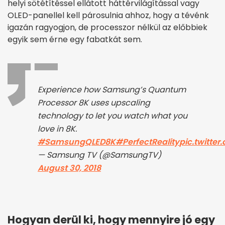
helyi sötétítéssel ellátott háttérvilágítással vagy
OLED-panellel kell párosulnia ahhoz, hogy a tévénk
igazán ragyogjon, de processzor nélkül az előbbiek
egyik sem érne egy fabatkát sem.
Experience how Samsung’s Quantum
Processor 8K uses upscaling
technology to let you watch what you
love in 8K.
#SamsungQLED8K
#PerfectReality
pic.twitte
— Samsung TV (@SamsungTV)
August 30, 2018
Hogyan derül ki, hogy mennyire jó egy