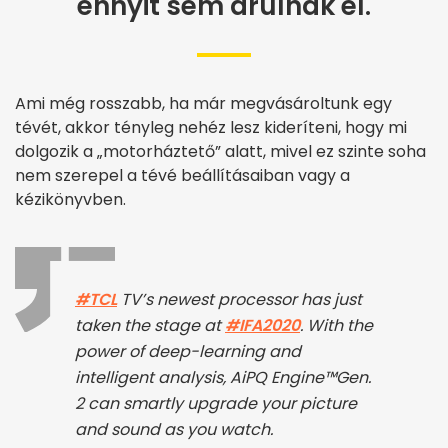
ennyit sem árulnak el.
Ami még rosszabb, ha már megvásároltunk egy
tévét, akkor tényleg nehéz lesz kideríteni, hogy mi
dolgozik a „motorháztető” alatt, mivel ez szinte soha
nem szerepel a tévé beállításaiban vagy a
kézikönyvben.
#TCL
TV’s newest processor has just
taken the stage at
#IFA2020
. With the
power of deep-learning and
intelligent analysis, AiPQ Engine™Gen.
2 can smartly upgrade your picture
and sound as you watch.