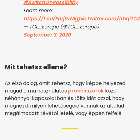
#SwitchOnPossibility
Learn more:
https://t.co/FdrjtrrNIg
pic.twitter.com/hbqiTTd
— TCL_Europe (@TCL_Europe)
September 3, 2020
Mit tehetsz ellene?
Az első dolog, amit tehetsz, hogy képbe helyezed
magad a ma használatos
processzorok
közül
néhánnyal kapcsolatban és tölts időt azzal, hogy
megnézd, milyen lehetőségeid vannak az általad
megálmodott tévétől lefelé, vagy éppen felfelé.