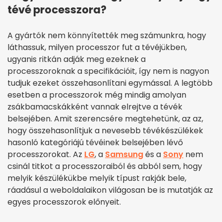
tévé processzora?
A gyártók nem könnyítették meg számunkra, hogy
láthassuk, milyen processzor fut a tévéjükben,
ugyanis ritkán adják meg ezeknek a
processzoroknak a specifikációit, így nem is nagyon
tudjuk ezeket összehasonlítani egymással. A legtöbb
esetben a processzorok még mindig amolyan
zsákbamacskákként vannak elrejtve a tévék
belsejében. Amit szerencsére megtehetünk, az az,
hogy összehasonlítjuk a nevesebb tévékészülékek
hasonló kategóriájú tévéinek belsejében lévő
processzorokat. Az
LG
, a
Samsung
és a
Sony
nem
csinál titkot a processzoraiból és abból sem, hogy
melyik készülékükbe melyik típust rakják bele,
ráadásul a weboldalaikon világosan be is mutatják az
egyes processzorok előnyeit.