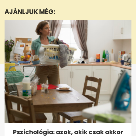
1
minute,
AJÁNLJUK MÉG:
5
seconds
Pszichológia: azok, akik csak akkor