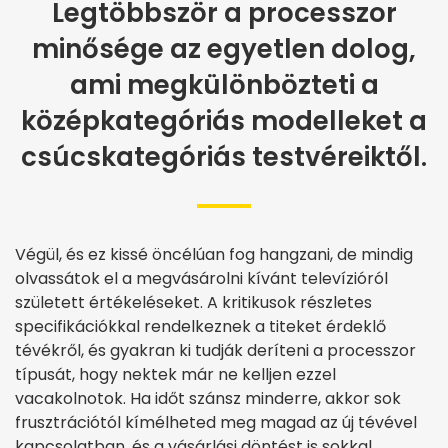
Legtöbbször a processzor
minősége az egyetlen dolog,
ami megkülönbözteti a
középkategóriás modelleket a
csúcskategóriás testvéreiktől.
Végül, és ez kissé öncélúan fog hangzani, de mindig
olvassátok el a megvásárolni kívánt televízióról
született értékeléseket. A kritikusok részletes
specifikációkkal rendelkeznek a titeket érdeklő
tévékről, és gyakran ki tudják deríteni a processzor
típusát, hogy nektek már ne kelljen ezzel
vacakolnotok. Ha időt szánsz minderre, akkor sok
frusztrációtól kímélheted meg magad az új tévével
kapcsolatban, és a vásárlási döntést is sokkal