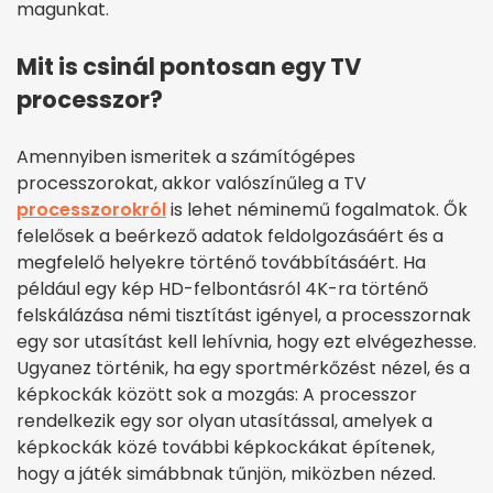
magunkat.
Mit is csinál pontosan egy TV
processzor?
Amennyiben ismeritek a számítógépes
processzorokat, akkor valószínűleg a TV
processzorokról
is lehet néminemű fogalmatok. Ők
felelősek a beérkező adatok feldolgozásáért és a
megfelelő helyekre történő továbbításáért. Ha
például egy kép HD-felbontásról 4K-ra történő
felskálázása némi tisztítást igényel, a processzornak
egy sor utasítást kell lehívnia, hogy ezt elvégezhesse.
Ugyanez történik, ha egy sportmérkőzést nézel, és a
képkockák között sok a mozgás: A processzor
rendelkezik egy sor olyan utasítással, amelyek a
képkockák közé további képkockákat építenek,
hogy a játék simábbnak tűnjön, miközben nézed.