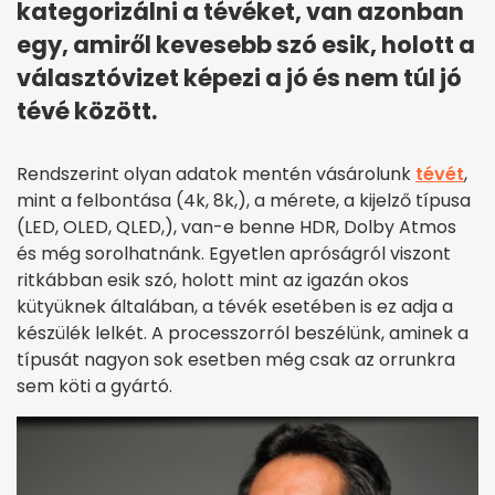
kategorizálni a tévéket, van azonban
egy, amiről kevesebb szó esik, holott a
választóvizet képezi a jó és nem túl jó
tévé között.
Rendszerint olyan adatok mentén vásárolunk
tévét
,
mint a felbontása (4k, 8k,), a mérete, a kijelző típusa
(LED, OLED, QLED,), van-e benne HDR, Dolby Atmos
és még sorolhatnánk. Egyetlen apróságról viszont
ritkábban esik szó, holott mint az igazán okos
kütyüknek általában, a tévék esetében is ez adja a
készülék lelkét. A processzorról beszélünk, aminek a
típusát nagyon sok esetben még csak az orrunkra
sem köti a gyártó.