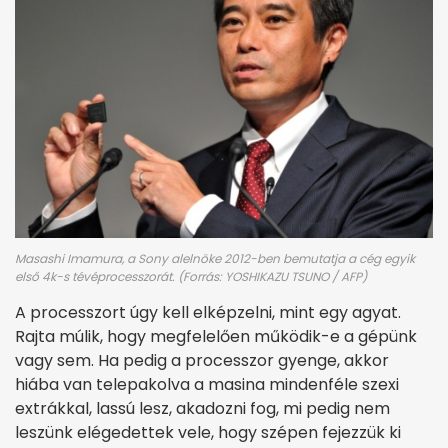
Masashi Imamura, a Sony alelnöke 2012-ben bemutatja a cég egyik
első 4k-s tévéprocesszorát. (Forrás: YOSHIKAZU TSUNO / AFP)
A processzort úgy kell elképzelni, mint egy agyat.
Rajta múlik, hogy megfelelően működik-e a gépünk
vagy sem. Ha pedig a processzor gyenge, akkor
hiába van telepakolva a masina mindenféle szexi
extrákkal, lassú lesz, akadozni fog, mi pedig nem
leszünk elégedettek vele, hogy szépen fejezzük ki