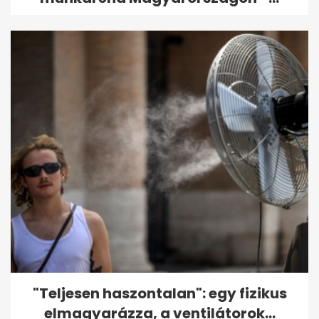
"Teljesen haszontalan": egy fizikus
elmagyarázza, a ventilátorok...