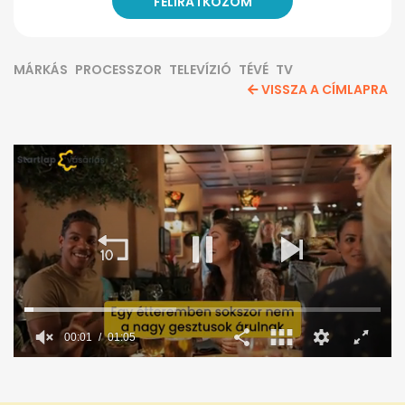
MÁRKÁS
PROCESSZOR
TELEVÍZIÓ
TÉVÉ
TV
VISSZA A CÍMLAPRA
00:02
01:05
0
seconds
of