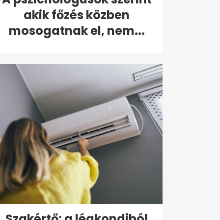
akik főzés közben
mosogatnak el, nem...
Szakértő: a légkondiból