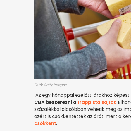
Fotó: Getty Images
Az egy hónappal ezelőtti árakhoz képest
CBA beszerezni a
trappista sajtot
. Elha
százalékkal olcsóbban vehetik meg az im
azért is csökkentették az árát, mert a ker
csökkent
.