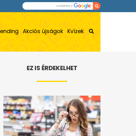
rending
Akciós újságok
Kvízek
EZ IS ÉRDEKELHET