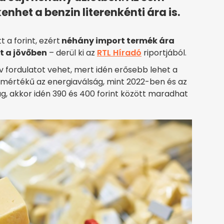
enhet a benzin literenkénti ára is.
 a forint, ezért
néhány import termék ára
t a jövőben
– derül ki az
RTL Híradó
riportjából.
tív fordulatot vehet, mert idén erősebb lehet a
gymértékű az energiaválság, mint 2022-ben és az
g, akkor idén 390 és 400 forint között maradhat