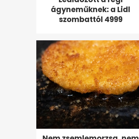
ágyneműknek: a Lidl
szombattól 4999
forintért...
Nem zsemlemorzsa, nem