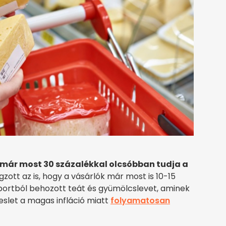
már most 30 százalékkal olcsóbban tudja a
ngzott az is, hogy a vásárlók már most is 10-15
portból behozott teát és gyümölcslevet, aminek
eslet a magas infláció miatt
folyamatosan