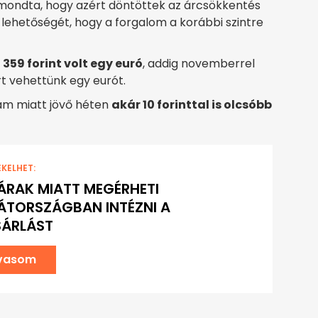
lmondta, hogy azért döntöttek az árcsökkentés
lehetőségét, hogy a forgalom a korábbi szintre
359 forint volt egy euró
, addig novemberrel
rt vehettünk egy eurót.
yam miatt jövő héten
akár 10 forinttal is olcsóbb
EKELHET:
 ÁRAK MIATT MEGÉRHETI
TORSZÁGBAN INTÉZNI A
SÁRLÁST
lvasom