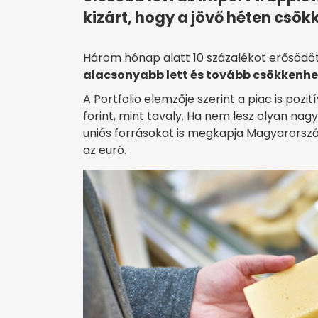
kizárt, hogy a jövő héten csökk
Három hónap alatt 10 százalékot erősödött
alacsonyabb lett és tovább csökkenhe
A Portfolio elemzője szerint a piac is pozi
forint, mint tavaly. Ha nem lesz olyan na
uniós forrásokat is megkapja Magyarorszá
az euró.