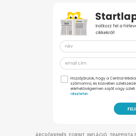
Iratkozz fel a hírl
cikkekről!
Hozzájárulok, hogy a Central Médiacs
számomra, és közvetlen üzletszerz
elérhetőségeimen saját vagy üzleti 
részletei
ÁRCSÖKKENÉS
FORINT
INFLÁCIÓ
TRAPPISTA 