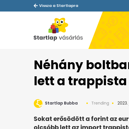
Vissza a Startlapra
Néhány boltba
lett a trappista
Startlap Bubba
Trending
2023. 
Sokat erősödött a forint az eu
olcsóbb lett az import trappis