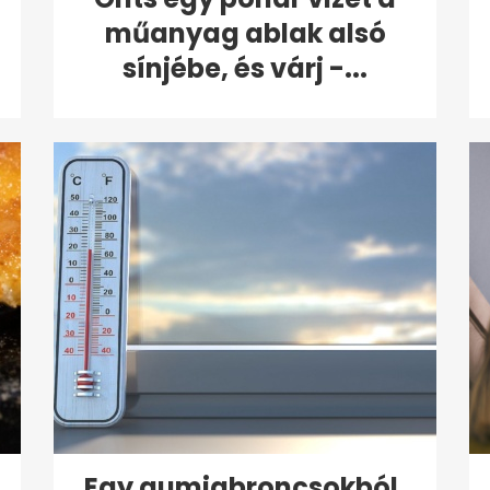
műanyag ablak alsó
sínjébe, és várj -...
Egy gumiabroncsokból,