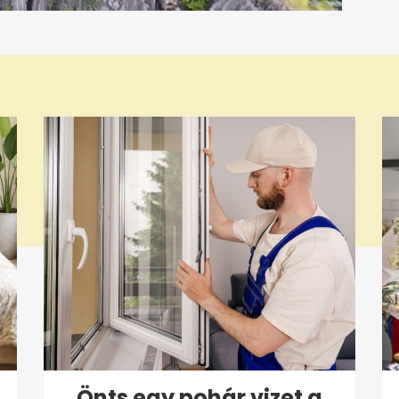
Önts egy pohár vizet a