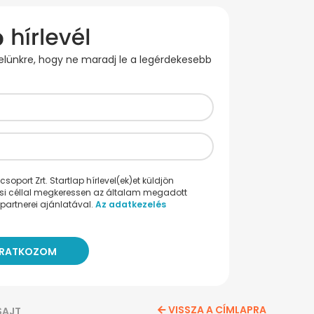
evelünkre, hogy ne maradj le a legérdekesebb
oport Zrt. Startlap hírlevel(ek)et küldjön
ési céllal megkeressen az általam megadott
partnerei ajánlatával.
Az adatkezelés
VISSZA A CÍMLAPRA
SAJT