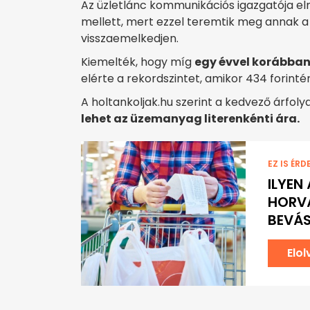
Az üzletlánc kommunikációs igazgatója e
mellett, mert ezzel teremtik meg annak a 
visszaemelkedjen.
Kiemelték, hogy míg
egy évvel korábban 
elérte a rekordszintet, amikor 434 forinté
A holtankoljak.hu szerint a kedvező árfol
lehet az üzemanyag literenkénti ára.
EZ IS ÉRD
ILYEN
HORVÁ
BEVÁ
Elo