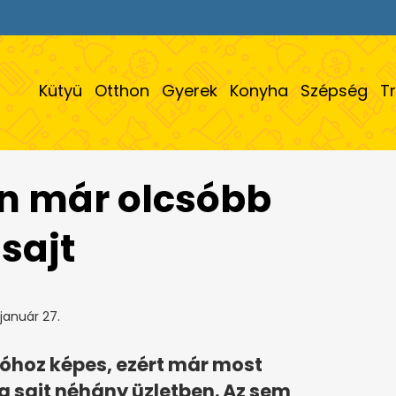
Kütyü
Otthon
Gyerek
Konyha
Szépség
T
n már olcsóbb
 sajt
január 27.
róhoz képes, ezért már most
ta sajt néhány üzletben. Az sem