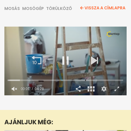
VISSZA A CÍMLAPRA
MOSÁS
MOSÓGÉP
TÖRÜLKÖZŐ
0
seconds
of
4
minutes,
AJÁNLJUK MÉG:
28
seconds