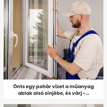
Önts egy pohár vizet a műanyag
ablak alsó sínjébe, és várj -...