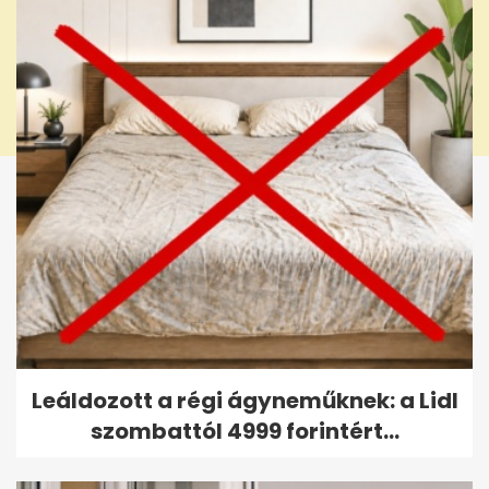
Leáldozott a régi ágyneműknek: a Lidl
szombattól 4999 forintért...