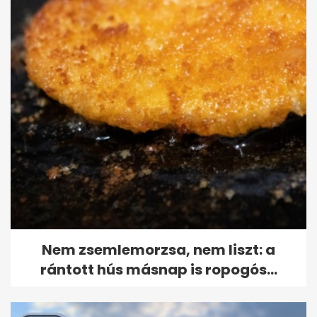
Nem zsemlemorzsa, nem liszt: a
rántott hús másnap is ropogós...