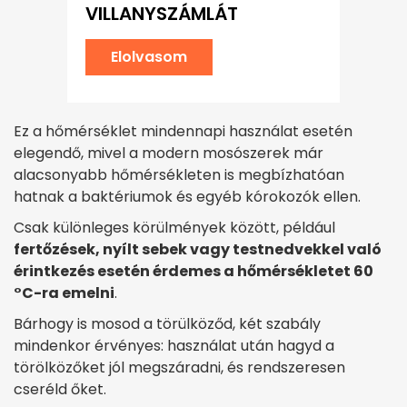
VILLANYSZÁMLÁT
Elolvasom
Ez a hőmérséklet mindennapi használat esetén
elegendő, mivel a modern mosószerek már
alacsonyabb hőmérsékleten is megbízhatóan
hatnak a baktériumok és egyéb kórokozók ellen.
Csak különleges körülmények között, például
fertőzések, nyílt sebek vagy testnedvekkel való
érintkezés esetén érdemes a hőmérsékletet 60
°C-ra emelni
.
Bárhogy is mosod a törülköződ, két szabály
mindenkor érvényes: használat után hagyd a
törölközőket jól megszáradni, és rendszeresen
cseréld őket.