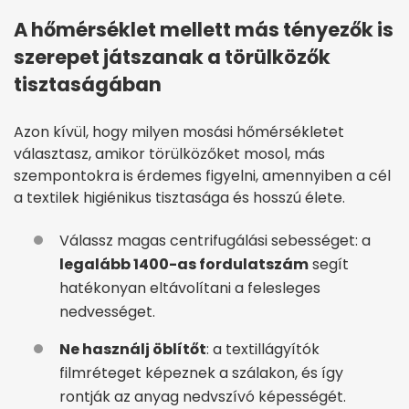
A hőmérséklet mellett más tényezők is
szerepet játszanak a törülközők
tisztaságában
Azon kívül, hogy milyen mosási hőmérsékletet
választasz, amikor törülközőket mosol, más
szempontokra is érdemes figyelni, amennyiben a cél
a textilek higiénikus tisztasága és hosszú élete.
Válassz magas centrifugálási sebességet: a
legalább 1400-as fordulatszám
segít
hatékonyan eltávolítani a felesleges
nedvességet.
Ne használj öblítőt
: a textillágyítók
filmréteget képeznek a szálakon, és így
rontják az anyag nedvszívó képességét.