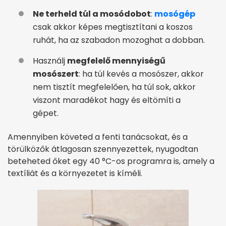
Ne terheld túl a mosódobot
:
mosógép
csak akkor képes megtisztítani a koszos
ruhát, ha az szabadon mozoghat a dobban.
Használj
megfelelő mennyiségű
mosószert
: ha túl kevés a mosószer, akkor
nem tisztít megfelelően, ha túl sok, akkor
viszont maradékot hagy és eltömíti a
gépet.
Amennyiben követed a fenti tanácsokat, és a
törülközők átlagosan szennyezettek, nyugodtan
beteheted őket egy 40 °C-os programra is, amely a
textíliát és a környezetet is kíméli.