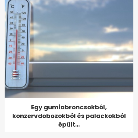
Egy gumiabroncsokból,
konzervdobozokból és palackokból
épült...