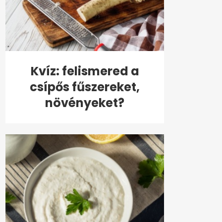
Kvíz: felismered a
csípős fűszereket,
növényeket?