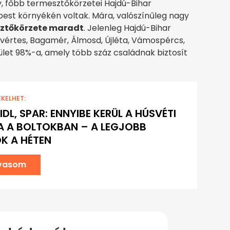
 főbb termesztőkörzetei Hajdú-Bihar
pest környékén voltak. Mára, valószínűleg nagy
sztőkörzete maradt
. Jelenleg Hajdú-Bihar
vértes, Bagamér, Álmosd, Újléta, Vámospércs,
let 98%-a, amely több száz családnak biztosít
EKELHET:
LIDL, SPAR: ENNYIBE KERÜL A HÚSVÉTI
 A BOLTOKBAN – A LEGJOBB
K A HÉTEN
lvasom