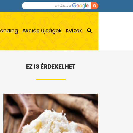
rending
Akciós újságok
Kvízek
EZ IS ÉRDEKELHET