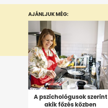
of
1
minute,
AJÁNLJUK MÉG:
39
seconds
Volume
0%
A pszichológusok szerint
akik főzés közben