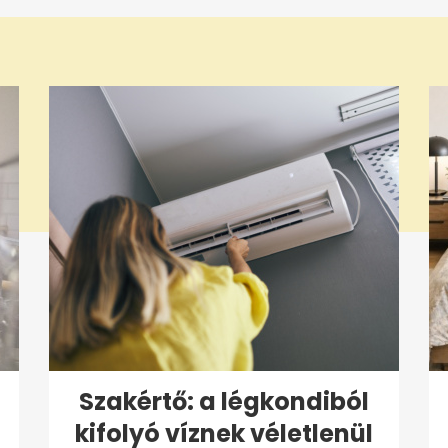
Szakértő: a légkondiból
kifolyó víznek véletlenül