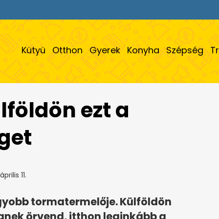
Kütyü
Otthon
Gyerek
Konyha
Szépség
T
lföldön ezt a
get
prilis 11.
gyobb tormatermelője. Külföldön
nek örvend, itthon leginkább a