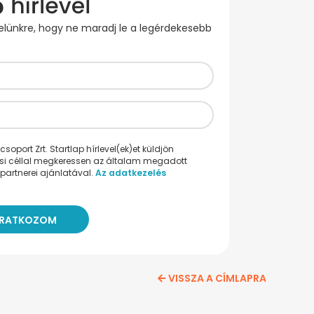
evelünkre, hogy ne maradj le a legérdekesebb
oport Zrt. Startlap hírlevel(ek)et küldjön
ési céllal megkeressen az általam megadott
partnerei ajánlatával.
Az adatkezelés
VISSZA A CÍMLAPRA