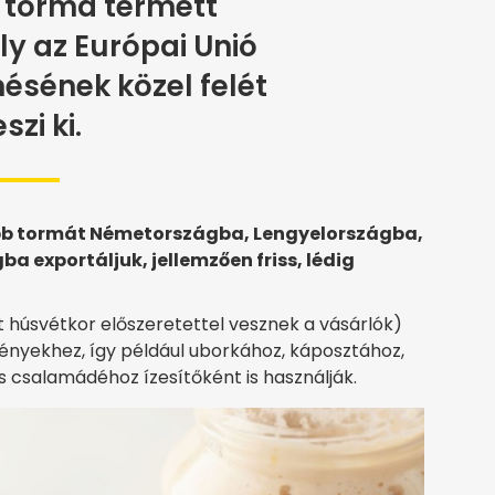
 torma termett
y az Európai Unió
ésének közel felét
eszi ki.
bb tormát Németországba, Lengyelországba,
a exportáljuk, jellemzően friss, lédig
et húsvétkor előszeretettel vesznek a vásárlók)
ményekhez, így például uborkához, káposztához,
s csalamádéhoz ízesítőként is használják.