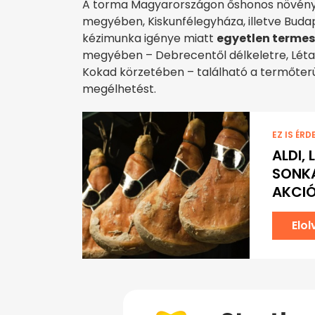
A torma Magyarországon őshonos növény,
megyében, Kiskunfélegyháza, illetve Buda
kézimunka igénye miatt
egyetlen terme
megyében – Debrecentől délkeletre, Léta
Kokad körzetében – található a termőterü
megélhetést.
EZ IS ÉRD
ALDI, 
SONKA
AKCIÓ
Elo