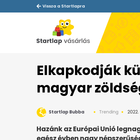
Vissza a Startlapra
Elkapkodják kü
magyar zöldsé
Startlap Bubba
Trending
2022. á
Hazánk az Európai Unió legna
egész évben nagy népszerűség