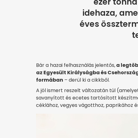
ezer tonna
idehaza, amel
éves összterm
t
Bár a hazai felhasználás jelentős,
a legtö
az Egyesült Királyságba és Csehországb
formában
– derül ki a cikkből.
A jól ismert reszelt változatán túl (amely
savanyított és ecetes tartósított készít
céklához, vegyes vágotthoz, paprikához é