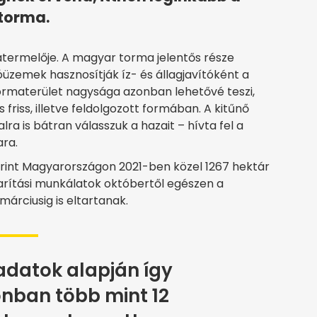
 torma.
termelője. A magyar torma jelentős része
üzemek hasznosítják íz- és állagjavítóként a
ormaterület nagysága azonban lehetővé teszi,
friss, illetve feldolgozott formában. A kitűnő
lra is bátran válasszuk a hazait – hívta fel a
ra.
erint Magyarországon 2021-ben közel 1267 hektár
karítási munkálatok októbertől egészen a
márciusig is eltartanak.
adatok alapján így
onban több mint 12