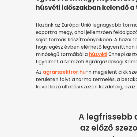
húsvéti időszakban kelendő a
Hazánk az Európai Unió legnagyobb torma
exportra megy, ahol jellemzően feldolgozó
saját tormás készítményeikben. A hazai t
hogy egész évben elérhető legyen itthon is 
minőségű tormából a
húsvéti
ünnepi aszta
figyelmet a Nemzeti Agrárgazdasági Kama
Az
agrarszektror.hu
-n megjelent cikk sz
területen folyt a torma termelés, a beta
következő ültetési szezon kezdetéig, azaz 
A legfrissebb 
az előző szez