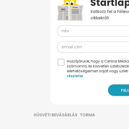
Iratkozz fel a hírl
cikkekről!
Hozzájárulok, hogy a Central Médiacs
számomra, és közvetlen üzletszerz
elérhetőségeimen saját vagy üzleti 
részletei
HÚSVÉTI BEVÁSÁRLÁS
TORMA