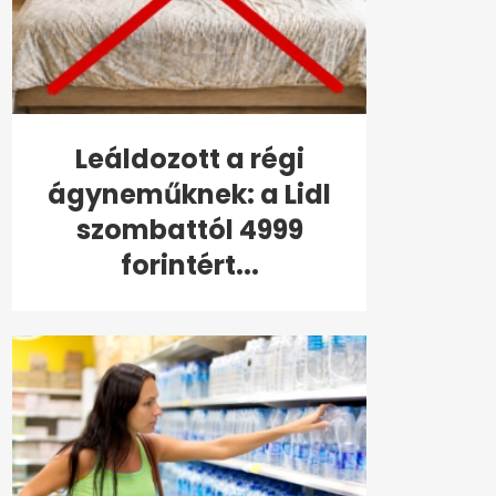
Leáldozott a régi
ágyneműknek: a Lidl
szombattól 4999
forintért...