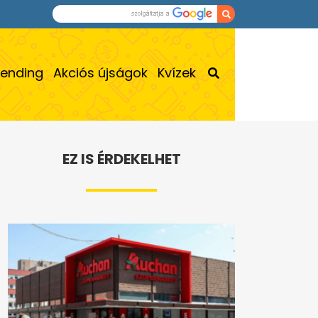
rending
Akciós újságok
Kvízek
EZ IS ÉRDEKELHET