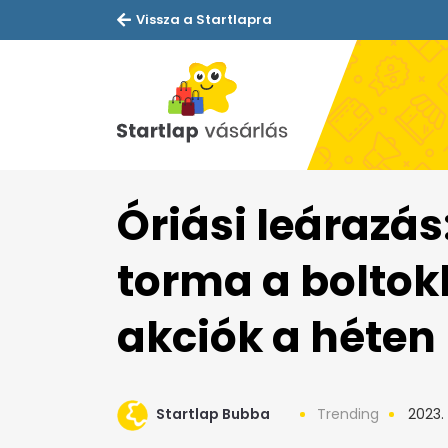
Vissza a Startlapra
Óriási leárazás
torma a boltok
akciók a héten
Startlap Bubba
Trending
2023. 