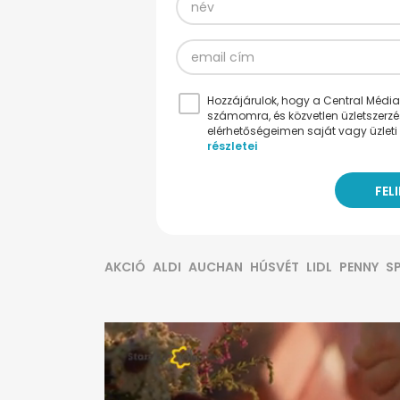
Hozzájárulok, hogy a Central Médiacs
számomra, és közvetlen üzletszerz
elérhetőségeimen saját vagy üzleti 
részletei
AKCIÓ
ALDI
AUCHAN
HÚSVÉT
LIDL
PENNY
S