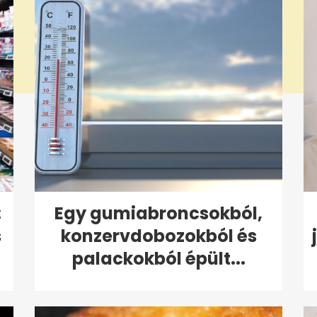
:
Egy gumiabroncsokból,
s
konzervdobozokból és
palackokból épült...