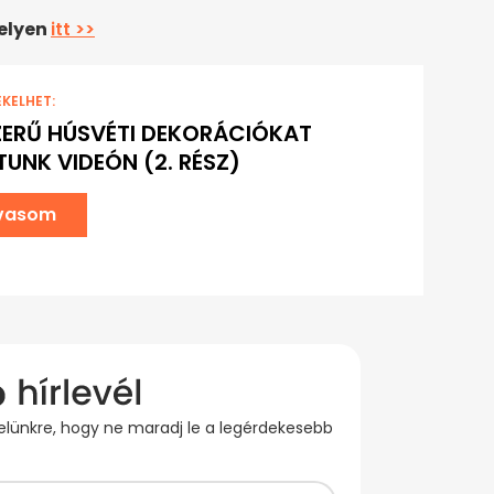
helyen
itt >>
EKELHET:
ERŰ HÚSVÉTI DEKORÁCIÓKAT
UNK VIDEÓN (2. RÉSZ)
lvasom
evelünkre, hogy ne maradj le a legérdekesebb