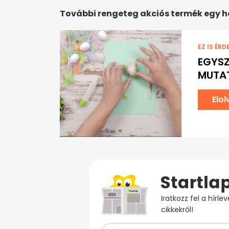
További rengeteg akciós termék egy 
EZ IS ÉRD
EGYSZ
MUTAT
Elo
Iratkozz fel a hírl
cikkekről!