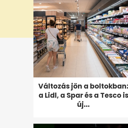
Változás jön a boltokban
a Lidl, a Spar és a Tesco i
új...