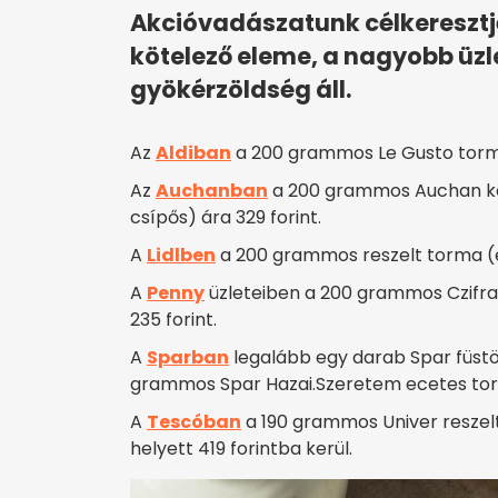
Akcióvadászatunk célkeresztjé
kötelező eleme, a nagyobb üz
gyökérzöldség áll.
Az
Aldiban
a 200 grammos Le Gusto torma
Az
Auchanban
a 200 grammos Auchan ke
csípős) ára 329 forint.
A
Lidlben
a 200 grammos reszelt torma (e
A
Penny
üzleteiben a 200 grammos Czifra
235 forint.
A
Sparban
legalább egy darab Spar füstö
grammos Spar Hazai.Szeretem ecetes torm
A
Tescóban
a 190 grammos Univer reszel
helyett 419 forintba kerül.