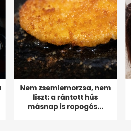
a
Nem zsemlemorzsa, nem
liszt: a rántott hús
másnap is ropogós...