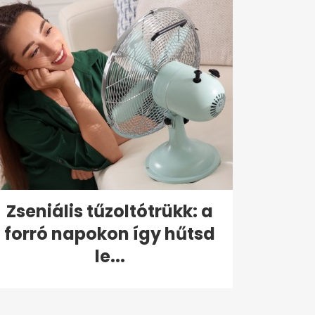
Zseniális tűzoltótrükk: a
forró napokon így hűtsd
le...